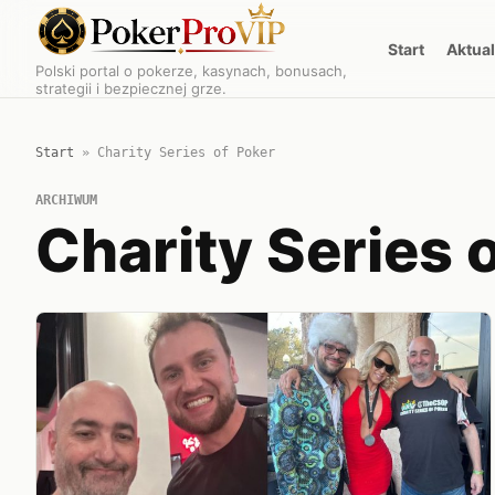
Start
Aktua
Polski portal o pokerze, kasynach, bonusach,
strategii i bezpiecznej grze.
Start
»
Charity Series of Poker
ARCHIWUM
Charity Series 