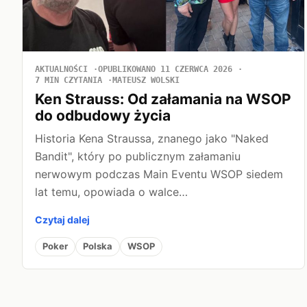
AKTUALNOŚCI
OPUBLIKOWANO 11 CZERWCA 2026
7 MIN CZYTANIA
MATEUSZ WOLSKI
Ken Strauss: Od załamania na WSOP
do odbudowy życia
Historia Kena Straussa, znanego jako "Naked
Bandit", który po publicznym załamaniu
nerwowym podczas Main Eventu WSOP siedem
lat temu, opowiada o walce…
Czytaj dalej
Poker
Polska
WSOP