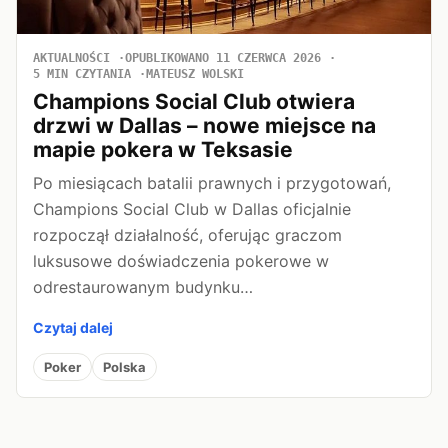
AKTUALNOŚCI
OPUBLIKOWANO 11 CZERWCA 2026
5 MIN CZYTANIA
MATEUSZ WOLSKI
Champions Social Club otwiera
drzwi w Dallas – nowe miejsce na
mapie pokera w Teksasie
Po miesiącach batalii prawnych i przygotowań,
Champions Social Club w Dallas oficjalnie
rozpoczął działalność, oferując graczom
luksusowe doświadczenia pokerowe w
odrestaurowanym budynku…
Czytaj dalej
Poker
Polska