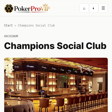
⌕
◐
☰
Start
»
Champions Social Club
ARCHIWUM
Champions Social Club