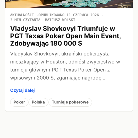
AKTUALNOŚCI
OPUBLIKOWANO 11 CZERWCA 2026
3 MIN CZYTANIA
MATEUSZ WOLSKI
Vladyslav Shovkovyi Triumfuje w
PGT Texas Poker Open Main Event,
Zdobywając 180 000 $
Vladyslav Shovkovyi, ukraiński pokerzysta
mieszkający w Houston, odniósł zwycięstwo w
turnieju głównym PGT Texas Poker Open z
wpisowym 2000 $, zgarniając nagrodę…
Czytaj dalej
Poker
Polska
Turnieje pokerowe