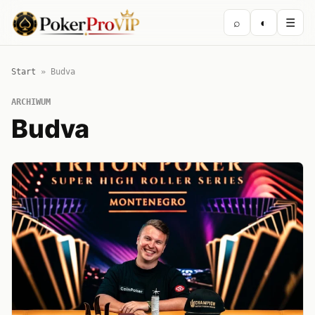
⌕
◐
☰
Start
»
Budva
ARCHIWUM
Budva