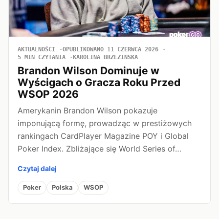
AKTUALNOŚCI
OPUBLIKOWANO 11 CZERWCA 2026
5 MIN CZYTANIA
KAROLINA BRZEZINSKA
Brandon Wilson Dominuje w
Wyścigach o Gracza Roku Przed
WSOP 2026
Amerykanin Brandon Wilson pokazuje
imponującą formę, prowadząc w prestiżowych
rankingach CardPlayer Magazine POY i Global
Poker Index. Zbliżające się World Series of…
Czytaj dalej
Poker
Polska
WSOP