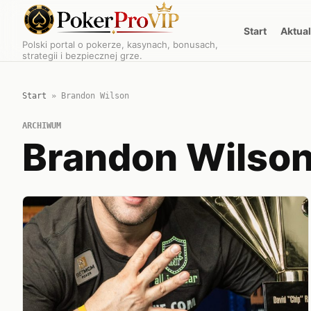
Start
Aktua
Polski portal o pokerze, kasynach, bonusach,
strategii i bezpiecznej grze.
Start
»
Brandon Wilson
ARCHIWUM
Brandon Wilso