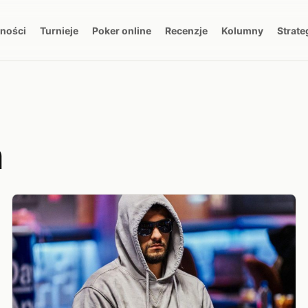
lności
Turnieje
Poker online
Recenzje
Kolumny
Strate
n