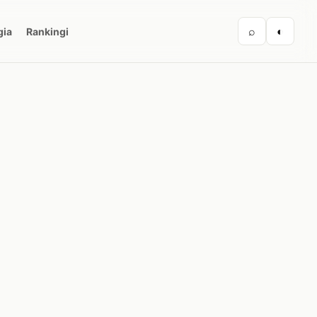
⌕
◐
gia
Rankingi