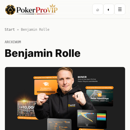
⌕
◐
☰
Start
»
Benjamin Rolle
ARCHIWUM
Benjamin Rolle