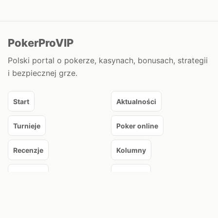
PokerProVIP
Polski portal o pokerze, kasynach, bonusach, strategii
i bezpiecznej grze.
Start
Aktualności
Turnieje
Poker online
Recenzje
Kolumny
Strategia
Rankingi
Kontakt