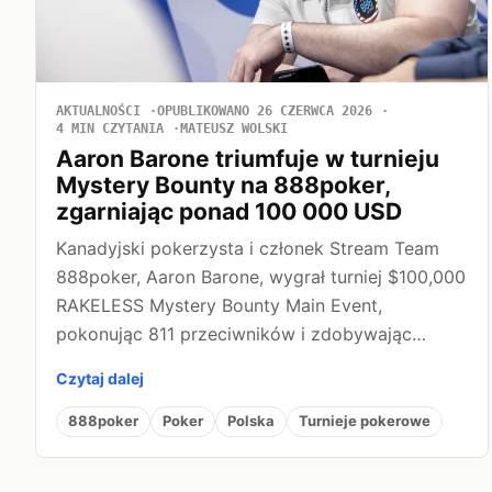
AKTUALNOŚCI
OPUBLIKOWANO 26 CZERWCA 2026
4 MIN CZYTANIA
MATEUSZ WOLSKI
Aaron Barone triumfuje w turnieju
Mystery Bounty na 888poker,
zgarniając ponad 100 000 USD
Kanadyjski pokerzysta i członek Stream Team
888poker, Aaron Barone, wygrał turniej $100,000
RAKELESS Mystery Bounty Main Event,
pokonując 811 przeciwników i zdobywając…
Czytaj dalej
888poker
Poker
Polska
Turnieje pokerowe