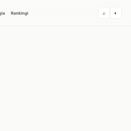
⌕
◐
gia
Rankingi