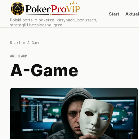
Start
Aktua
Polski portal o pokerze, kasynach, bonusach,
strategii i bezpiecznej grze.
Start
»
A-Game
ARCHIWUM
A-Game