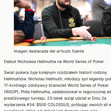
Imagen destacada del articulo fuente
Debiut Nicholasa Hellmutha na World Series of Poker
Świat pokera żyje kolejnym rozdziałem historii rodziny
Hellmuthów. Nicholas Hellmuth, młodszy syn legendy po
17-krotnego zdobywcy bransolet World Series of Poker
(WSOP), Phila Hellmutha, zadebiutował w tegorocznej ed
prestiżowego turnieju. 23-latek wziął udział w Dniu 2a
wydarzenia #34: $500 COLOSSUS, próbując swoich sił 