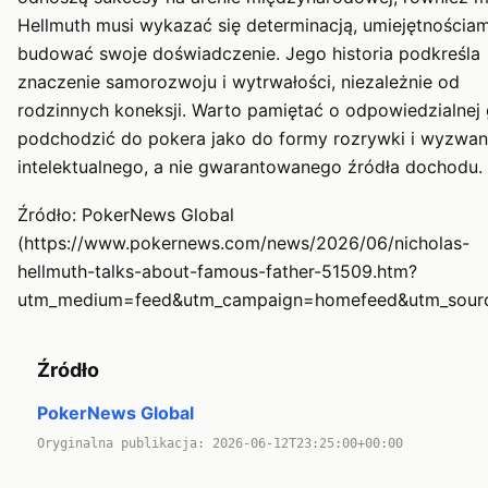
Hellmuth musi wykazać się determinacją, umiejętnościam
budować swoje doświadczenie. Jego historia podkreśla
znaczenie samorozwoju i wytrwałości, niezależnie od
rodzinnych koneksji. Warto pamiętać o odpowiedzialnej 
podchodzić do pokera jako do formy rozrywki i wyzwan
intelektualnego, a nie gwarantowanego źródła dochodu.
Źródło: PokerNews Global
(https://www.pokernews.com/news/2026/06/nicholas-
hellmuth-talks-about-famous-father-51509.htm?
utm_medium=feed&utm_campaign=homefeed&utm_sourc
Źródło
PokerNews Global
Oryginalna publikacja: 2026-06-12T23:25:00+00:00