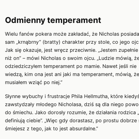
Odmienny temperament
Wielu fanów pokera może zakładać, że Nicholas posiada
sam „krnąbrny” (bratty) charakter przy stole, co jego ojc
Jak się okazuje, jest wręcz przeciwnie. „Jestem zupełnie
niż on” – mówi Nicholas o swoim ojcu. „Ludzie mówią, ż
odziedziczyłem temperament po mamie. Nawet jeśli nie
wiedzą, kim ona jest ani jaki ma temperament, mówią, ż
musiałem wziąć po niej.”
Słynne wybuchy i frustracje Phila Hellmutha, które kiedy
zawstydzały młodego Nicholasa, dziś są dla niego pow
do śmiechu. Jako dorosły rozumie, że działania rodzica „
definiują ciebie”. „Więc gdy dorastasz, po prostu dobrze 
śmiejesz z tego, jak to jest absurdalne.”