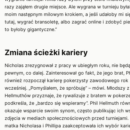
razy zająłem drugie miejsce. Ale wygrana w turnieju był
moim następnym milowym krokiem, a jeśli udałoby mi si
tutaj, wygrać bransoletę, albo zagrać online i zdobyć pie
to byłoby gigantyczne.”
Zmiana ścieżki kariery
Nicholas zrezygnował z pracy w ubiegłym roku, nie będ
pewnym, co dalej. Zainteresował go fakt, że jego brat, Phi
również rozpoczął karierę pokerzysty zawodowego rok
wcześniej. „Pomyślałem, że spróbuję” – mówi. Młodszy z
Hellmuthów przyznaje, że rywalizuje z bratem w pokerze
podkreśla, że „bardzo się wspieramy”. Phil Hellmuth rów
okazuje wsparcie swoim synom, często publikując ich w
zdjęcia w mediach społecznościowych przed turniejami
matka Nicholasa i Phillipa zaakceptowała ich wybór karie