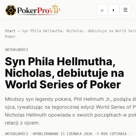
⌕
◐
☰
Start
»
Syn Phila Hellmutha, Nicholas, debiutuje na World Ser
Poker
AKTUALNOŚCI
Syn Phila Hellmutha,
Nicholas, debiutuje na
World Series of Poker
Młodszy syn legendy pokera, Phil Hellmuth Jr., podąża ś
ojca, rywalizując na tegorocznej edycji World Series of P
Nicholas Hellmuth opowiada o swoich początkach w pok
relacji z ojcem.
AKTUALNOŚCI
OPUBLIKOWANO 15 CZERWCA 2026
5 MIN CZYTANIA