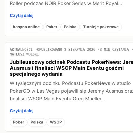
Roller podczas NOIR Poker Series w Merit Royal…
Czytaj dalej
kasyno online
Poker
Polska
Turnieje pokerowe
AKTUALNOŚCI
OPUBLIKOWANO 3 SIERPNIA 2026
3 MIN CZYTANIA
MATEUSZ WOLSKI
Jubileuszowy odcinek Podcastu PokerNews: Jer
Ausmus i finaliści WSOP Main Eventu gośćmi
specjalnego wydania
W tysięcznym odcinku Podcastu PokerNews w studio
PokerGO w Las Vegas pojawili się Jeremy Ausmus ora
finaliści WSOP Main Eventu Greg Mueller…
Czytaj dalej
Poker
Polska
WSOP