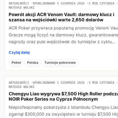
AKTUALNOŚCI
OPUBLIKOWANO 5 SIERPNIA 2026
3 MIN CZYTANIA
MATEUSZ WOLSKI
Powrót akcji ACR Venom Vault: darmowy klucz i
szansa na wejściówki warte 2,650 dolarów
ACR Poker przywraca popularną promocję Venom Vaul
Gracze mogą liczyć na darmowy klucz, gwarantowan
nagrody oraz pule wejściówek do turniejów z cyklu…
Czytaj dalej
Poker
Polska
Turnieje pokerowe
AKTUALNOŚCI
OPUBLIKOWANO 5 SIERPNIA 2026
3 MIN CZYTANIA
MATEUSZ WOLSKI
Chengyu Liao wygrywa $7,500 High Roller podcz
NOIR Poker Series na Cyprze Północnym
Nieprofesjonalny pokerzysta z Istambułu Chengyu Lia
zgarnął $300,000 za zwycięstwo w turnieju $7,500 Hi