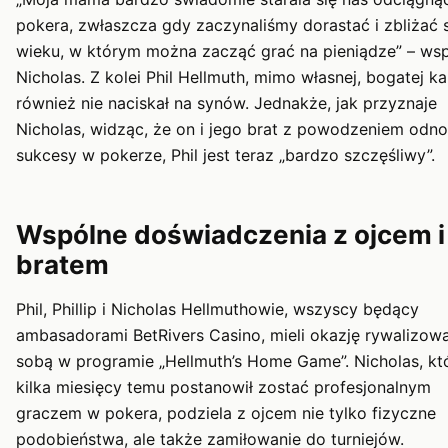
pokera, zwłaszcza gdy zaczynaliśmy dorastać i zbliżać 
wieku, w którym można zacząć grać na pieniądze” – ws
Nicholas. Z kolei Phil Hellmuth, mimo własnej, bogatej kar
również nie naciskał na synów. Jednakże, jak przyznaje
Nicholas, widząc, że on i jego brat z powodzeniem odn
sukcesy w pokerze, Phil jest teraz „bardzo szczęśliwy”.
Wspólne doświadczenia z ojcem i
bratem
Phil, Phillip i Nicholas Hellmuthowie, wszyscy będący
ambasadorami BetRivers Casino, mieli okazję rywalizow
sobą w programie „Hellmuth’s Home Game”. Nicholas, kt
kilka miesięcy temu postanowił zostać profesjonalnym
graczem w pokera, podziela z ojcem nie tylko fizyczne
podobieństwa, ale także zamiłowanie do turniejów.