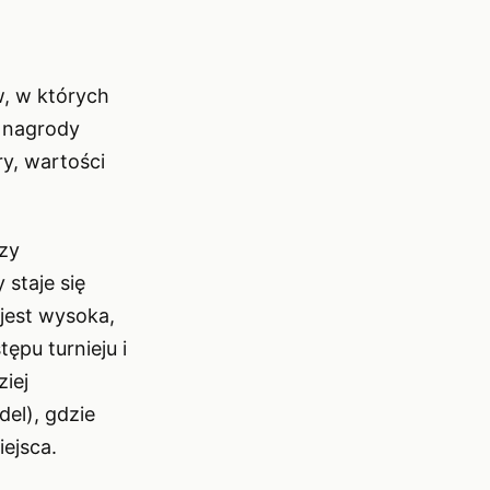
ów, w których
z nagrody
ry, wartości
zy
staje się
jest wysoka,
pu turnieju i
ziej
el), gdzie
ejsca.