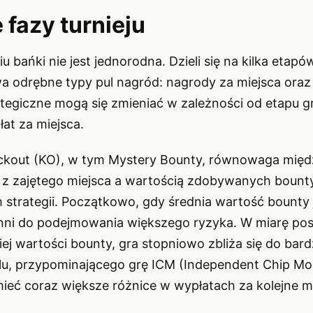
 fazy turnieju
u bańki nie jest jednorodna. Dzieli się na kilka etap
wa odrębne typy pul nagród: nagrody za miejsca ora
ategiczne mogą się zmieniać w zależności od etapu g
łat za miejsca.
ockout (KO), w tym Mystery Bounty, równowaga międ
z zajętego miejsca a wartością zdobywanych bounty 
trategii. Początkowo, gdy średnia wartość bounty 
ni do podejmowania większego ryzyka. W miarę postę
iej wartości bounty, gra stopniowo zbliża się do bard
u, przypominającego grę ICM (Independent Chip Mod
ieć coraz większe różnice w wypłatach za kolejne mi