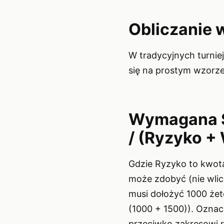
Obliczanie 
W tradycyjnych turniej
się na prostym wzorze
Wymagana Si
/ (Ryzyko +
Gdzie Ryzyko to kwota
może zdobyć (nie wlicz
musi dołożyć 1000 żet
(1000 + 1500)). Oznac
przeciwko zakresowi rą