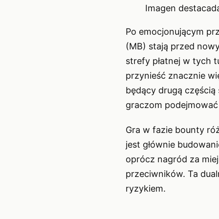
Imagen destacada 
Po emocjonującym prz
(MB) stają przed now
strefy płatnej w tych 
przynieść znacznie wię
będący drugą częścią s
graczom podejmować ś
Gra w fazie bounty ró
jest głównie budowanie
oprócz nagród za miej
przeciwników. Ta dual
ryzykiem.