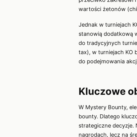
wartości żetonów (chi
Jednak w turniejach K
stanowią dodatkową wa
do tradycyjnych turnie
tax), w turniejach KO 
do podejmowania akcji
Kluczowe ob
W Mystery Bounty, el
bounty. Dlatego klucz
strategiczne decyzje.
nagrodach, lecz na śre