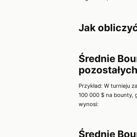
Jak obliczy
Średnie Bou
pozostałych
Przykład: W turnieju z
100 000 $ na bounty, g
wynosi:
Średnie Bou