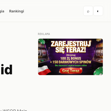
⌕
◐
gia
Rankingi
REKLAMA
id