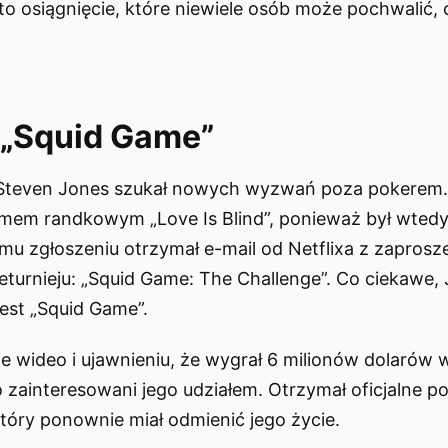
 osiągnięcie, które niewiele osób może pochwalić, c
 „Squid Game”
Steven Jones szukał nowych wyzwań poza pokerem
amem randkowym „Love Is Blind”, ponieważ był wtedy s
emu zgłoszeniu otrzymał e-mail od Netflixa z zapros
eturnieju: „Squid Game: The Challenge”. Co ciekawe, 
jest „Squid Game”.
 wideo i ujawnieniu, że wygrał 6 milionów dolarów 
o zainteresowani jego udziałem. Otrzymał oficjalne p
który ponownie miał odmienić jego życie.