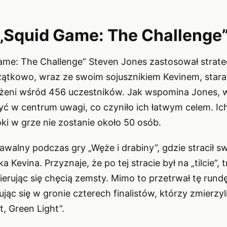
 „Squid Game: The Challenge
ame: The Challenge” Steven Jones zastosował strat
zątkowo, wraz ze swoim sojusznikiem Kevinem, starali
eni wśród 456 uczestników. Jak wspomina Jones, w
yć w centrum uwagi, co czyniło ich łatwym celem. Ic
ki w grze nie zostanie około 50 osób.
awalny podczas gry „Węże i drabiny”, gdzie stracił s
a Kevina. Przyznaje, że po tej stracie był na „tilcie”, 
kierując się chęcią zemsty. Mimo to przetrwał tę rundę
dując się w gronie czterech finalistów, którzy zmierzyli
t, Green Light”.