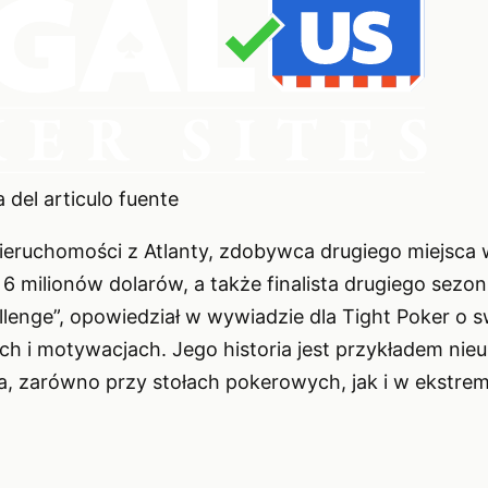
del articulo fuente
nieruchomości z Atlanty, zdobywca drugiego miejsc
 milionów dolarów, a także finalista drugiego sezonu
lenge”, opowiedział w wywiadzie dla Tight Poker o s
h i motywacjach. Jego historia jest przykładem nie
, zarówno przy stołach pokerowych, jak i w ekstrema