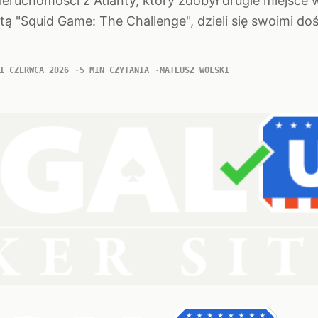
ieruchomości z Atlanty, który zdobył drugie miejsc
istą "Squid Game: The Challenge", dzieli się swoimi d
1 CZERWCA 2026
5 MIN CZYTANIA
MATEUSZ WOLSKI