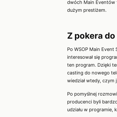
dwóch Main Eventów to
dużym prestiżem.
Z pokera do
Po WSOP Main Event 
interesował się progr
ten program. Dzięki t
casting do nowego tel
wiedział wtedy, czym 
Po pomyślnej rozmowie
producenci byli bardz
udziału w programie, 