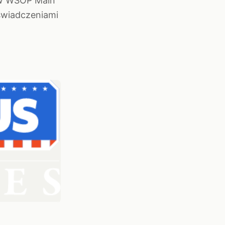
e w WSOP Main
oświadczeniami