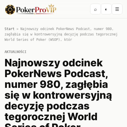
⌕
◐
☰
Start
»
Najnowszy odcinek PokerNews Podcast, numer 980,
zagłębia się w kontrowersyjną decyzję podczas tegorocznej
World Series of Poker (WSOP), któr
AKTUALNOŚCI
Najnowszy odcinek
PokerNews Podcast,
numer 980, zagłębia
się w kontrowersyjną
decyzję podczas
tegorocznej World