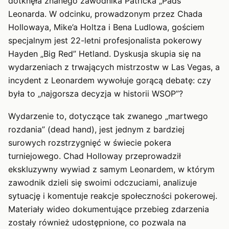
dotknęła znanego zawodnika Patricka „Pads”
Leonarda. W odcinku, prowadzonym przez Chada
Hollowaya, Mike’a Holtza i Bena Ludlowa, gościem
specjalnym jest 22-letni profesjonalista pokerowy
Hayden „Big Red” Hetland. Dyskusja skupia się na
wydarzeniach z trwających mistrzostw w Las Vegas, a
incydent z Leonardem wywołuje gorącą debatę: czy
była to „najgorsza decyzja w historii WSOP”?
Wydarzenie to, dotyczące tak zwanego „martwego
rozdania” (dead hand), jest jednym z bardziej
surowych rozstrzygnięć w świecie pokera
turniejowego. Chad Holloway przeprowadził
ekskluzywny wywiad z samym Leonardem, w którym
zawodnik dzieli się swoimi odczuciami, analizuje
sytuację i komentuje reakcje społeczności pokerowej.
Materiały wideo dokumentujące przebieg zdarzenia
zostały również udostępnione, co pozwala na