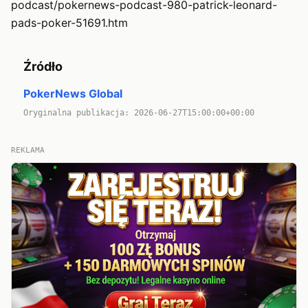
podcast/pokernews-podcast-980-patrick-leonard-
pads-poker-51691.htm
Źródło
PokerNews Global
Oryginalna publikacja: 2026-06-27T15:00:00+00:00
REKLAMA