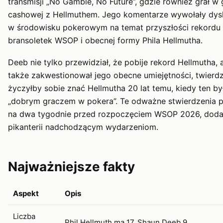
transmisji „No Gamble, No Future”, gdzie również grał w 
cashowej z Hellmuthem. Jego komentarze wywołały dys
w środowisku pokerowym na temat przyszłości rekordu
bransoletek WSOP i obecnej formy Phila Hellmutha.
Deeb nie tylko przewidział, że pobije rekord Hellmutha, 
także zakwestionował jego obecne umiejętności, twierdz
życzyłby sobie znać Hellmutha 20 lat temu, kiedy ten by
„dobrym graczem w pokera”. Te odważne stwierdzenia p
na dwa tygodnie przed rozpoczęciem WSOP 2026, doda
pikanterii nadchodzącym wydarzeniom.
Najważniejsze fakty
Aspekt
Opis
Liczba
Phil Hellmuth ma 17, Shaun Deeb 9.