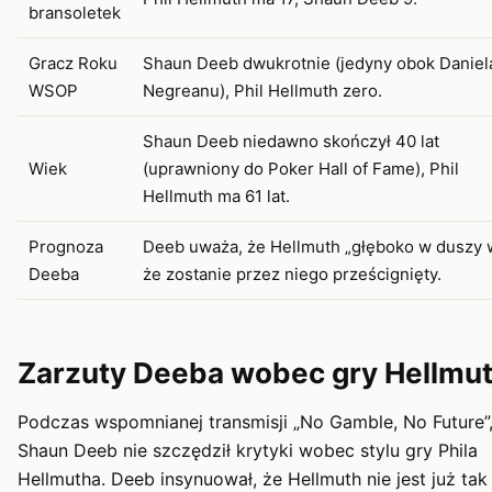
bransoletek
Gracz Roku
Shaun Deeb dwukrotnie (jedyny obok Daniel
WSOP
Negreanu), Phil Hellmuth zero.
Shaun Deeb niedawno skończył 40 lat
Wiek
(uprawniony do Poker Hall of Fame), Phil
Hellmuth ma 61 lat.
Prognoza
Deeb uważa, że Hellmuth „głęboko w duszy w
Deeba
że zostanie przez niego prześcignięty.
Zarzuty Deeba wobec gry Hellmu
Podczas wspomnianej transmisji „No Gamble, No Future”
Shaun Deeb nie szczędził krytyki wobec stylu gry Phila
Hellmutha. Deeb insynuował, że Hellmuth nie jest już tak