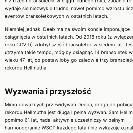
niż trzech bransoletek w ciągu jednego roku, zadanie to
wydaje się niezwykle trudne, nawet pomimo wzrostu lic
eventów bransoletkowych w ostatnich latach.
Niemniej jednak, Deeb ma na swoim koncie imponujące
osiągnięcia w ostatnich latach. Od 2018 roku (z wyłącz
roku COVID) zdobył sześć bransoletek w siedem lat. Jeśl
utrzyma takie tempo, mógłby osiągnąć 14 bransoletek w
wieku 47 lat, co postawiłoby go zaledwie trzy bransolet
rekordu Hellmutha.
Wyzwania i przyszłość
Mimo odważnych przewidywań Deeba, droga do pobici
rekordu Hellmutha jest długa i pełna wyzwań. Sam Hellm
pomimo 61 lat, nadal aktywnie uczestniczy w pełnym
harmonogramie WSOP każdego lata i nie wykazuje ozna