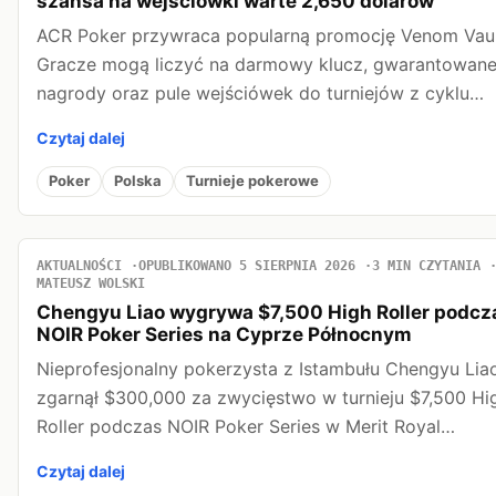
szansa na wejściówki warte 2,650 dolarów
ACR Poker przywraca popularną promocję Venom Vaul
Gracze mogą liczyć na darmowy klucz, gwarantowan
nagrody oraz pule wejściówek do turniejów z cyklu…
Czytaj dalej
Poker
Polska
Turnieje pokerowe
AKTUALNOŚCI
OPUBLIKOWANO 5 SIERPNIA 2026
3 MIN CZYTANIA
MATEUSZ WOLSKI
Chengyu Liao wygrywa $7,500 High Roller podcz
NOIR Poker Series na Cyprze Północnym
Nieprofesjonalny pokerzysta z Istambułu Chengyu Lia
zgarnął $300,000 za zwycięstwo w turnieju $7,500 Hi
Roller podczas NOIR Poker Series w Merit Royal…
Czytaj dalej