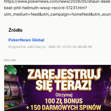
https://www.pokernews.com/news/2026/05/shaun-deeb
beat-phil-hellmuth-wsop-record-51231.htm?
utm_medium=feed&utm_campaign=homefeed&utm_sour
Źródło
PokerNews Global
Oryginalna publikacja: 2026-05-11T15:24:00+00:00
REKLAMA