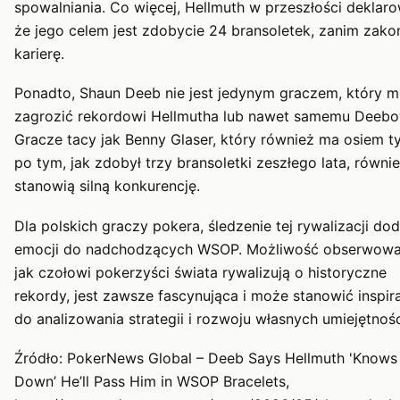
spowalniania. Co więcej, Hellmuth w przeszłości deklaro
że jego celem jest zdobycie 24 bransoletek, zanim zako
karierę.
Ponadto, Shaun Deeb nie jest jedynym graczem, który 
zagrozić rekordowi Hellmutha lub nawet samemu Deebo
Gracze tacy jak Benny Glaser, który również ma osiem t
po tym, jak zdobył trzy bransoletki zeszłego lata, równi
stanowią silną konkurencję.
Dla polskich graczy pokera, śledzenie tej rywalizacji dod
emocji do nadchodzących WSOP. Możliwość obserwowa
jak czołowi pokerzyści świata rywalizują o historyczne
rekordy, jest zawsze fascynująca i może stanowić inspir
do analizowania strategii i rozwoju własnych umiejętnośc
Źródło: PokerNews Global – Deeb Says Hellmuth 'Know
Down’ He’ll Pass Him in WSOP Bracelets,