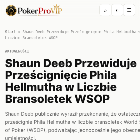
⌕
◐
☰
Start
»
Shaun Deeb Przewiduje Prześcignięcie Phila Hellmutha 
Liczbie Bransoletek WSOP
AKTUALNOŚCI
Shaun Deeb Przewiduje
Prześcignięcie Phila
Hellmutha w Liczbie
Bransoletek WSOP
Shaun Deeb publicznie wyraził przekonanie, że ostatecz
prześcignie Phila Hellmutha w liczbie bransoletek World 
of Poker (WSOP), podważając jednocześnie jego obecn
umiejętności.