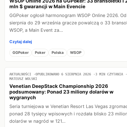
WSOP Online 2026 na GGPoker: 33 bransoletki i 
mln $ gwarancji w Main Evencie
GGPoker ogłosił harmonogram WSOP Online 2026. Od
sierpnia do 29 września gracze powalczą o 33 bransol
WSOP, a Main Event za…
Czytaj dalej
GGPoker
Poker
Polska
WSOP
AKTUALNOŚCI
OPUBLIKOWANO 6 SIERPNIA 2026
3 MIN CZYTANIA
MATEUSZ WOLSKI
Venetian DeepStack Championship 2026
podsumowany: Ponad 23 miliony dolarów w
wygranych
Seria turniejowa w Venetian Resort Las Vegas zgromad
ponad 28 tysięcy wpisowych i rozdała blisko 23 milio
dolarów w nagród w 121…