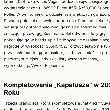
latem 2024 roku w Las Vegas, podczas najważniejszego
wydarzenia sezonu – WSOP Event #55: $250,000 Super
Roller. W tym turnieju, z udziałem największych gwiazd 
Suvarna pokazał niezwykłą odporność. Pomimo niekorzy
sytuacji przy stole finałowym, gdzie Ben Tollerene miał
znaczącą przewagę, Suvarna zdołał odwrócić losy gry,
pokonując go w heads-upie i zdobywając oszałamiającą
nagrodę w wysokości $5,415,152. To zwycięstwo nie tyl
przyniosło mu drugą bransoletę, ale także umieściło go 
pierwszym miejscu indyjskiej listy wszech czasów,
wyprzedzając Viveka Rajkumara.
Kompletowanie „Kapelusza” w 20
Roku
Trzecia bransoleta, która skompletowała „hat-trick” Suva
padła w tegorocznej edycji World Series of Poker w 202