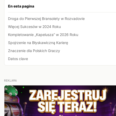
En esta pagina
Droga do Pierwszej Bransolety w Rozvadovie
Więcej Sukcesów w 2024 Roku
Kompletowanie „Kapelusza” w 2026 Roku
Spojrzenie na Błyskawiczną Karierę
Znaczenie dla Polskich Graczy
Datos clave
REKLAMA