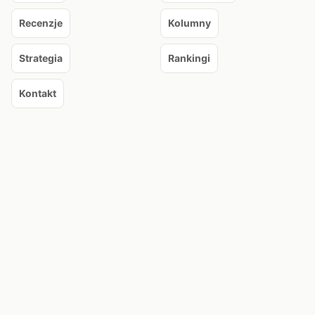
Recenzje
Kolumny
Strategia
Rankingi
Kontakt