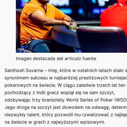
Imagen destacada del articulo fuente
Santhosh Suvarna – imię, które w ostatnich latach stało s
synonimem sukcesu w najbardziej prestiżowych turnieja
pokerowych na świecie. W ciągu zaledwie trzech lat ten
pochodzący z Indii gracz wspiął się na sam szczyt,
zdobywając trzy bransolety World Series of Poker (WSO
Jego droga na szczyt jest dowodem na odwagę, determi
niezwykły talent, który pozwolił mu rywalizować z najle
na świecie w grach z najwyższymi wpisowymi.