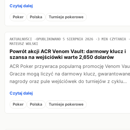
Czytaj dalej
Poker
Polska
Turnieje pokerowe
AKTUALNOŚCI
OPUBLIKOWANO 5 SIERPNIA 2026
3 MIN CZYTANIA
MATEUSZ WOLSKI
Powrót akcji ACR Venom Vault: darmowy klucz i
szansa na wejściówki warte 2,650 dolarów
ACR Poker przywraca popularną promocję Venom Vaul
Gracze mogą liczyć na darmowy klucz, gwarantowan
nagrody oraz pule wejściówek do turniejów z cyklu…
Czytaj dalej
Poker
Polska
Turnieje pokerowe