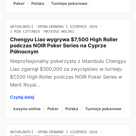
Poker
Polska
Turnieje pokerowe
AKTUALNOŚCI
OPUBLIKOWANO 5 SIERPNIA 2026
3 MIN CZYTANIA
MATEUSZ WOLSKI
Chengyu Liao wygrywa $7,500 High Roller
podczas NOIR Poker Series na Cyprze
Północnym
Nieprofesjonalny pokerzysta z Istambułu Chengyu
Liao zgarnął $300,000 za zwycięstwo w turnieju
$7,500 High Roller podczas NOIR Poker Series w
Merit Royal…
Czytaj dalej
kasyno online
Poker
Polska
Turnieje pokerowe
AKTUALNOŚCI
OPUBLIKOWANO 3 SIERPNIA 2026