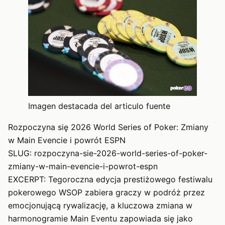
Imagen destacada del articulo fuente
Rozpoczyna się 2026 World Series of Poker: Zmiany
w Main Evencie i powrót ESPN
SLUG: rozpoczyna-sie-2026-world-series-of-poker-
zmiany-w-main-evencie-i-powrot-espn
EXCERPT: Tegoroczna edycja prestiżowego festiwalu
pokerowego WSOP zabiera graczy w podróż przez
emocjonującą rywalizację, a kluczowa zmiana w
harmonogramie Main Eventu zapowiada się jako