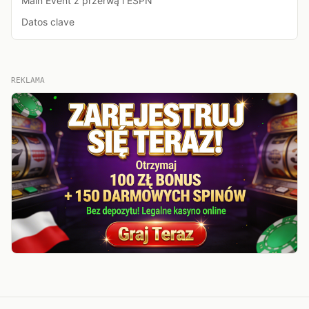
Main Event z przerwą i ESPN
Datos clave
REKLAMA