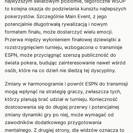
najwyższym światowym poziomie, tegoroczne WSOP
to kolejna okazja do podziwiania kunsztu najlepszych
pokerzystów. Szczególnie Main Event, z jego
potencjalnie długotrwałą rywalizacją i nowym
formatem finału, może dostarczyć wielu emocji.
Przerwa między wyłonieniem finałowej dziewiątki a
rozstrzygnięciem turnieju, wzbogacona o transmisje
ESPN, może przyciągnąć szerszą publiczność do
świata pokera, budując zainteresowanie nawet wśród
osób, które na co dzień nie śledzą tej dyscypliny.
Zmiany w harmonogramie i powrót ESPN do transmisji
mogą wpłynąć na strategię graczy, zwłaszcza tych,
którzy planują brać udział w turnieju. Konieczność
dostosowania się do długiej przerwy i potencjalnej
zmiany dynamiki gry po niej, może wymagać od
zawodników dodatkowego przygotowania
mentalnego. Z drugiej strony, dla widzów oznacza to