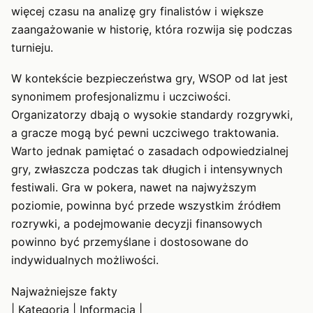
więcej czasu na analizę gry finalistów i większe
zaangażowanie w historię, która rozwija się podczas
turnieju.
W kontekście bezpieczeństwa gry, WSOP od lat jest
synonimem profesjonalizmu i uczciwości.
Organizatorzy dbają o wysokie standardy rozgrywki,
a gracze mogą być pewni uczciwego traktowania.
Warto jednak pamiętać o zasadach odpowiedzialnej
gry, zwłaszcza podczas tak długich i intensywnych
festiwali. Gra w pokera, nawet na najwyższym
poziomie, powinna być przede wszystkim źródłem
rozrywki, a podejmowanie decyzji finansowych
powinno być przemyślane i dostosowane do
indywidualnych możliwości.
Najważniejsze fakty
| Kategoria | Informacja |