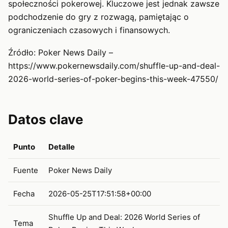
społeczności pokerowej. Kluczowe jest jednak zawsze
podchodzenie do gry z rozwagą, pamiętając o
ograniczeniach czasowych i finansowych.
Źródło: Poker News Daily –
https://www.pokernewsdaily.com/shuffle-up-and-deal-
2026-world-series-of-poker-begins-this-week-47550/
Datos clave
Punto
Detalle
Fuente
Poker News Daily
Fecha
2026-05-25T17:51:58+00:00
Shuffle Up and Deal: 2026 World Series of
Tema