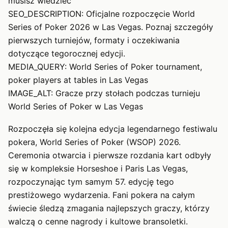
musisz wiedzieć
SEO_DESCRIPTION: Oficjalne rozpoczęcie World
Series of Poker 2026 w Las Vegas. Poznaj szczegóły
pierwszych turniejów, formaty i oczekiwania
dotyczące tegorocznej edycji.
MEDIA_QUERY: World Series of Poker tournament,
poker players at tables in Las Vegas
IMAGE_ALT: Gracze przy stołach podczas turnieju
World Series of Poker w Las Vegas
Rozpoczęła się kolejna edycja legendarnego festiwalu
pokera, World Series of Poker (WSOP) 2026.
Ceremonia otwarcia i pierwsze rozdania kart odbyły
się w kompleksie Horseshoe i Paris Las Vegas,
rozpoczynając tym samym 57. edycję tego
prestiżowego wydarzenia. Fani pokera na całym
świecie śledzą zmagania najlepszych graczy, którzy
walczą o cenne nagrody i kultowe bransoletki.