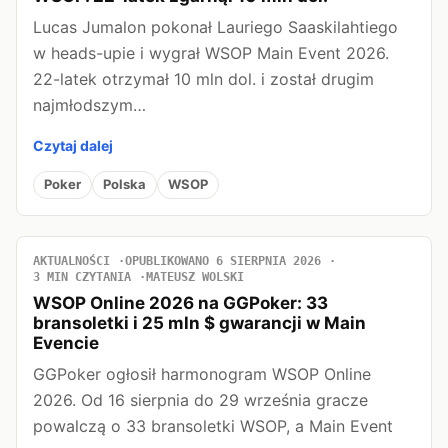
Lucas Jumalon pokonał Lauriego Saaskilahtiego
w heads-upie i wygrał WSOP Main Event 2026.
22-latek otrzymał 10 mln dol. i został drugim
najmłodszym…
Czytaj dalej
Poker
Polska
WSOP
AKTUALNOŚCI
OPUBLIKOWANO 6 SIERPNIA 2026
3 MIN CZYTANIA
MATEUSZ WOLSKI
WSOP Online 2026 na GGPoker: 33
bransoletki i 25 mln $ gwarancji w Main
Evencie
GGPoker ogłosił harmonogram WSOP Online
2026. Od 16 sierpnia do 29 września gracze
powalczą o 33 bransoletki WSOP, a Main Event