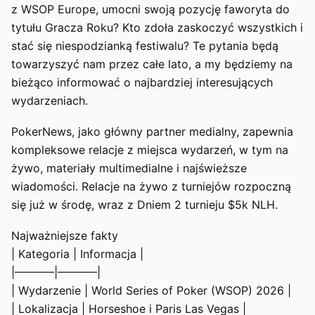
z WSOP Europe, umocni swoją pozycję faworyta do
tytułu Gracza Roku? Kto zdoła zaskoczyć wszystkich i
stać się niespodzianką festiwalu? Te pytania będą
towarzyszyć nam przez całe lato, a my będziemy na
bieżąco informować o najbardziej interesujących
wydarzeniach.
PokerNews, jako główny partner medialny, zapewnia
kompleksowe relacje z miejsca wydarzeń, w tym na
żywo, materiały multimedialne i najświeższe
wiadomości. Relacje na żywo z turniejów rozpoczną
się już w środę, wraz z Dniem 2 turnieju $5k NLH.
Najważniejsze fakty
| Kategoria | Informacja |
|———–|———–|
| Wydarzenie | World Series of Poker (WSOP) 2026 |
| Lokalizacja | Horseshoe i Paris Las Vegas |