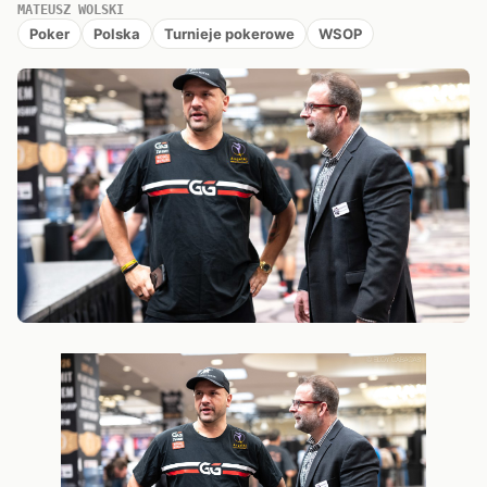
MATEUSZ WOLSKI
Poker
Polska
Turnieje pokerowe
WSOP