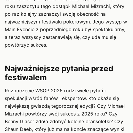
roku zaszczytu tego dostąpił Michael Mizrachi, który
po raz kolejny zaznaczył swoją obecność na
najważniejszym festiwalu pokerowym. Jego występ w
Main Evencie z poprzedniego roku był spektakularny,
a teraz wszyscy zastanawiają się, czy uda mu się
powtórzyć sukces.
Najważniejsze pytania przed
festiwalem
Rozpoczęcie WSOP 2026 rodzi wiele pytań i
spekulacji wśród fanów i ekspertów. Kto okaże się
największą gwiazdą tegorocznej edycji? Czy Michael
Mizrachi powtórzy swój sukces z 2025 roku? Czy
Benny Glaser zdoła zdobyć kolejne bransoletki? Czy
Shaun Deeb, który już ma na koncie znaczące wyniki