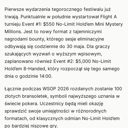
Pierwsze wydarzenia tegorocznego festiwalu już
trwają. Punktualnie w południe wystartował Flight A
turnieju Event #1: $550 No-Limit Hold’em Mini Mystery
Millions. Jest to nowy format z tajemniczymi
nagrodami bounty, którego sesje eliminacyjne
odbywają się codziennie do 30 maja. Dla graczy
szukających wyzwań o wyższym wpisowym,
zaplanowano również Event #2: $5,000 No-Limit
Hold’em 8-Handed, który rozpoczął się tego samego
dnia o godzinie 14:00.
Łącznie podczas WSOP 2026 rozdanych zostanie 100
złotych bransoletek, symboli najwyższego uznania w
świecie pokera. Uczestnicy będą mieli okazję
sprawdzić swoje umiejętności w różnorodnych
formatach, od klasycznych odmian No-Limit Hold’em
po bardziej niszowe gry.