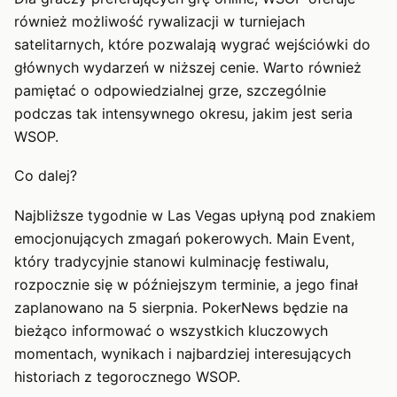
również możliwość rywalizacji w turniejach
satelitarnych, które pozwalają wygrać wejściówki do
głównych wydarzeń w niższej cenie. Warto również
pamiętać o odpowiedzialnej grze, szczególnie
podczas tak intensywnego okresu, jakim jest seria
WSOP.
Co dalej?
Najbliższe tygodnie w Las Vegas upłyną pod znakiem
emocjonujących zmagań pokerowych. Main Event,
który tradycyjnie stanowi kulminację festiwalu,
rozpocznie się w późniejszym terminie, a jego finał
zaplanowano na 5 sierpnia. PokerNews będzie na
bieżąco informować o wszystkich kluczowych
momentach, wynikach i najbardziej interesujących
historiach z tegorocznego WSOP.