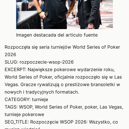
Imagen destacada del articulo fuente
Rozpoczęła się seria turniejów World Series of Poker
2026
SLUG: rozpoczecie-wsop-2026
EXCERPT: Największe pokerowe wydarzenie roku,
World Series of Poker, oficjalnie rozpoczęło się w Las
Vegas. Gracze rywalizują o prestiżowe bransoletki w
nowych i tradycyjnych formatach.
CATEGORY: turnieje
TAGS: WSOP, World Series of Poker, poker, Las Vegas,
turnieje pokerowe
SEO_TITLE: Rozpoczęcie WSOP 2026: Wszystko, co