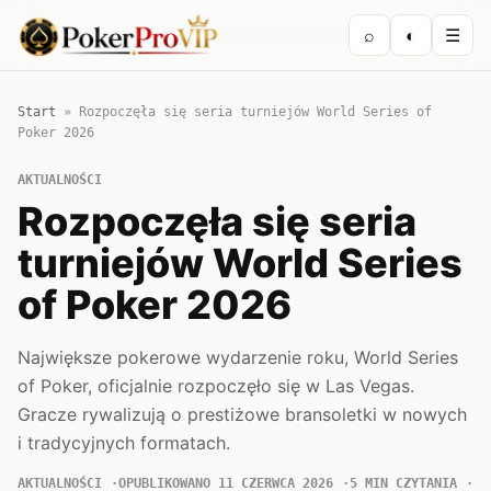
⌕
◐
☰
Start
»
Rozpoczęła się seria turniejów World Series of
Poker 2026
AKTUALNOŚCI
Rozpoczęła się seria
turniejów World Series
of Poker 2026
Największe pokerowe wydarzenie roku, World Series
of Poker, oficjalnie rozpoczęło się w Las Vegas.
Gracze rywalizują o prestiżowe bransoletki w nowych
i tradycyjnych formatach.
AKTUALNOŚCI
OPUBLIKOWANO 11 CZERWCA 2026
5 MIN CZYTANIA