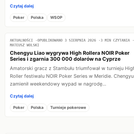
Czytaj dalej
Poker
Polska
WSOP
AKTUALNOŚCI
OPUBLIKOWANO 3 SIERPNIA 2026
3 MIN CZYTANIA
MATEUSZ WOLSKI
Chengyu Liao wygrywa High Rollera NOIR Poker
Series i zgarnia 300 000 dolarów na Cyprze
Amatorski gracz z Stambułu triumfował w turnieju Hig
Roller festiwalu NOIR Poker Series w Meridie. Chengyu
zamienił weekendowy wypad w nagrodę…
Czytaj dalej
Poker
Polska
Turnieje pokerowe