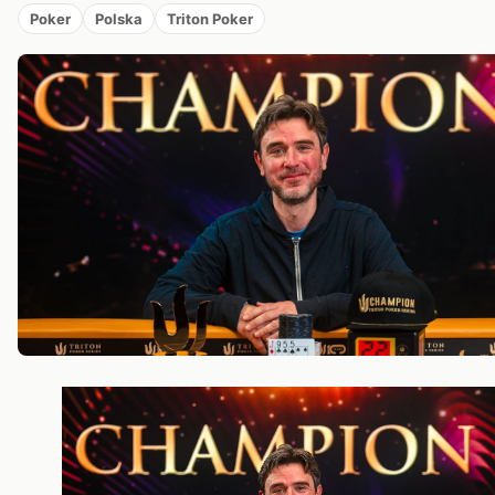
Poker
Polska
Triton Poker