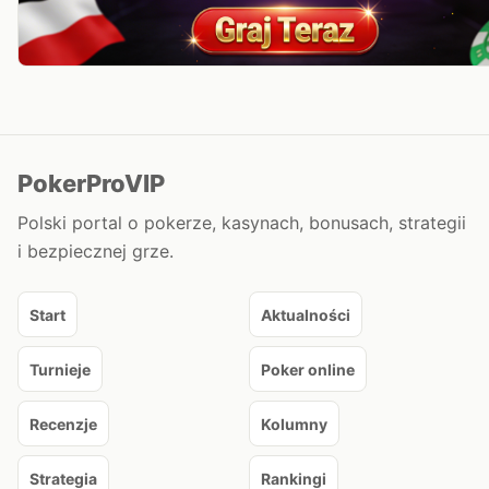
PokerProVIP
Polski portal o pokerze, kasynach, bonusach, strategii
i bezpiecznej grze.
Start
Aktualności
Turnieje
Poker online
Recenzje
Kolumny
Strategia
Rankingi