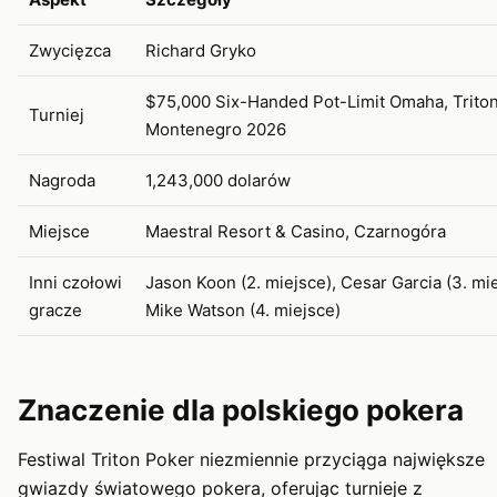
Zwycięzca
Richard Gryko
$75,000 Six-Handed Pot-Limit Omaha, Trito
Turniej
Montenegro 2026
Nagroda
1,243,000 dolarów
Miejsce
Maestral Resort & Casino, Czarnogóra
Inni czołowi
Jason Koon (2. miejsce), Cesar Garcia (3. mie
gracze
Mike Watson (4. miejsce)
Znaczenie dla polskiego pokera
Festiwal Triton Poker niezmiennie przyciąga największe
gwiazdy światowego pokera, oferując turnieje z