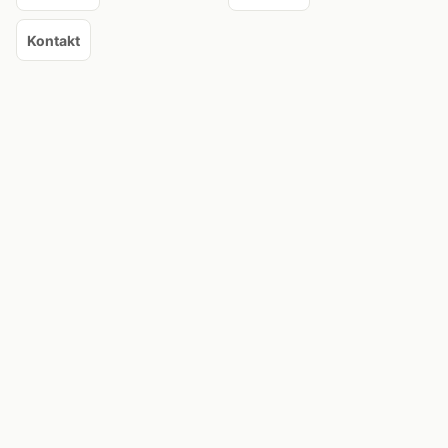
Kontakt