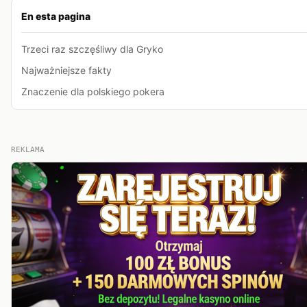
En esta pagina
Trzeci raz szczęśliwy dla Gryko
Najważniejsze fakty
Znaczenie dla polskiego pokera
REKLAMA