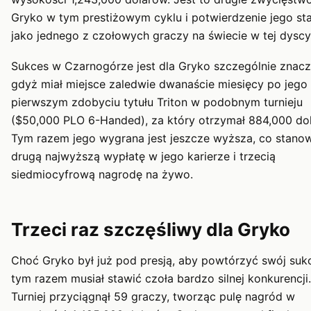
Gryko w tym prestiżowym cyklu i potwierdzenie jego st
jako jednego z czołowych graczy na świecie w tej dyscyp
Sukces w Czarnogórze jest dla Gryko szczególnie znacz
gdyż miał miejsce zaledwie dwanaście miesięcy po jego
pierwszym zdobyciu tytułu Triton w podobnym turnieju
($50,000 PLO 6-Handed), za który otrzymał 884,000 do
Tym razem jego wygrana jest jeszcze wyższa, co stanow
drugą najwyższą wypłatę w jego karierze i trzecią
siedmiocyfrową nagrodę na żywo.
Trzeci raz szczęśliwy dla Gryko
Choć Gryko był już pod presją, aby powtórzyć swój suk
tym razem musiał stawić czoła bardzo silnej konkurencji.
Turniej przyciągnął 59 graczy, tworząc pulę nagród w