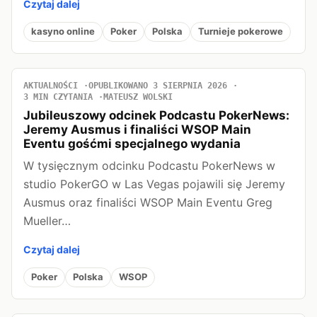
Czytaj dalej
kasyno online
Poker
Polska
Turnieje pokerowe
AKTUALNOŚCI
OPUBLIKOWANO 3 SIERPNIA 2026
3 MIN CZYTANIA
MATEUSZ WOLSKI
Jubileuszowy odcinek Podcastu PokerNews:
Jeremy Ausmus i finaliści WSOP Main
Eventu gośćmi specjalnego wydania
W tysięcznym odcinku Podcastu PokerNews w
studio PokerGO w Las Vegas pojawili się Jeremy
Ausmus oraz finaliści WSOP Main Eventu Greg
Mueller…
Czytaj dalej
Poker
Polska
WSOP