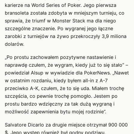
karierze na World Series of Poker. Jego pierwsza
bransoleta została zdobyta w mniejszym turnieju, co
sprawia, że triumf w Monster Stack ma dla niego
szczególne znaczenie. Po wygranej jego łączne
zarobki z turniejów na żywo przekroczyły 3,9 miliona
dolarów.
„Po prostu zachowałem pozytywne nastawienie i
naprawdę czułem, że wygram, kiedy już to się stało” –
powiedział Alsup w wywiadzie dla PokerNews. „Nawet
w ostatnim rozdaniu, kiedy byłem all-in z A-7
przeciwko A-K, czułem, że to się uda. Miałem trochę
szczęścia, co pewnie trochę pomogło. Jestem po
prostu bardzo wdzięczny za tak dużą wygraną i
możliwość zapewnienia bytu mojej rodzinie”.
Salvatore Dicarlo za drugie miejsce otrzymał 900 000
$. Jego występ również był godny podziwu,