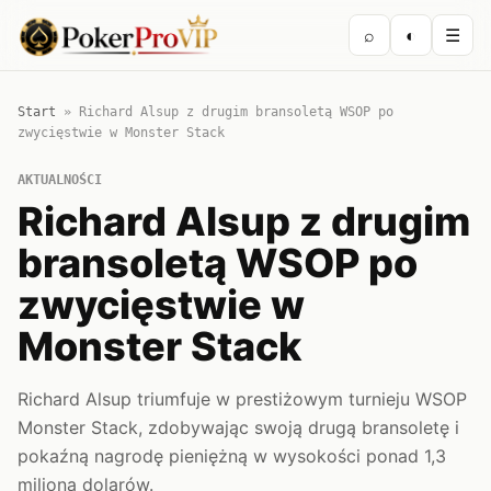
⌕
◐
☰
Start
»
Richard Alsup z drugim bransoletą WSOP po
zwycięstwie w Monster Stack
AKTUALNOŚCI
Richard Alsup z drugim
bransoletą WSOP po
zwycięstwie w
Monster Stack
Richard Alsup triumfuje w prestiżowym turnieju WSOP
Monster Stack, zdobywając swoją drugą bransoletę i
pokaźną nagrodę pieniężną w wysokości ponad 1,3
miliona dolarów.