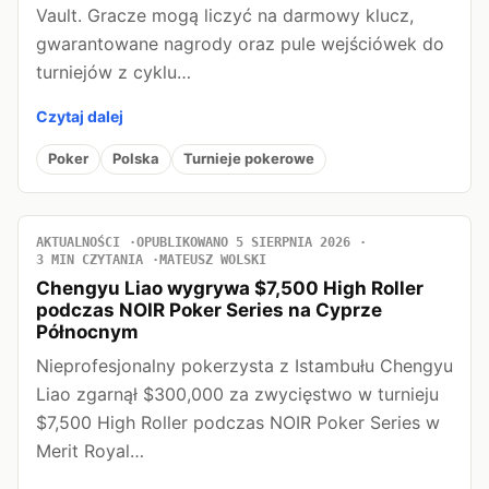
Vault. Gracze mogą liczyć na darmowy klucz,
gwarantowane nagrody oraz pule wejściówek do
turniejów z cyklu…
Czytaj dalej
Poker
Polska
Turnieje pokerowe
AKTUALNOŚCI
OPUBLIKOWANO 5 SIERPNIA 2026
3 MIN CZYTANIA
MATEUSZ WOLSKI
Chengyu Liao wygrywa $7,500 High Roller
podczas NOIR Poker Series na Cyprze
Północnym
Nieprofesjonalny pokerzysta z Istambułu Chengyu
Liao zgarnął $300,000 za zwycięstwo w turnieju
$7,500 High Roller podczas NOIR Poker Series w
Merit Royal…