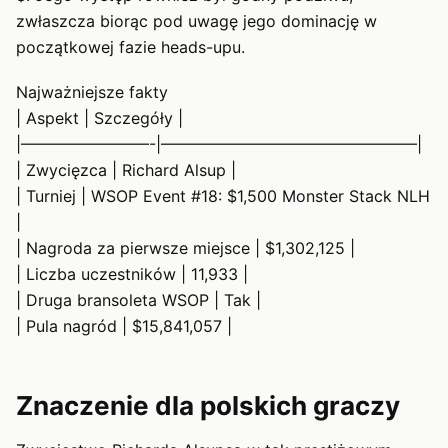
zwłaszcza biorąc pod uwagę jego dominację w
początkowej fazie heads-upu.
Najważniejsze fakty
| Aspekt | Szczegóły |
|————————-|————————————————|
| Zwycięzca | Richard Alsup |
| Turniej | WSOP Event #18: $1,500 Monster Stack NLH
|
| Nagroda za pierwsze miejsce | $1,302,125 |
| Liczba uczestników | 11,933 |
| Druga bransoleta WSOP | Tak |
| Pula nagród | $15,841,057 |
Znaczenie dla polskich graczy