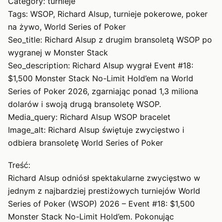
Category: turnieje
Tags: WSOP, Richard Alsup, turnieje pokerowe, poker
na żywo, World Series of Poker
Seo_title: Richard Alsup z drugim bransoletą WSOP po
wygranej w Monster Stack
Seo_description: Richard Alsup wygrał Event #18:
$1,500 Monster Stack No-Limit Hold’em na World
Series of Poker 2026, zgarniając ponad 1,3 miliona
dolarów i swoją drugą bransoletę WSOP.
Media_query: Richard Alsup WSOP bracelet
Image_alt: Richard Alsup świętuje zwycięstwo i
odbiera bransoletę World Series of Poker
Treść:
Richard Alsup odniósł spektakularne zwycięstwo w
jednym z najbardziej prestiżowych turniejów World
Series of Poker (WSOP) 2026 – Event #18: $1,500
Monster Stack No-Limit Hold’em. Pokonując