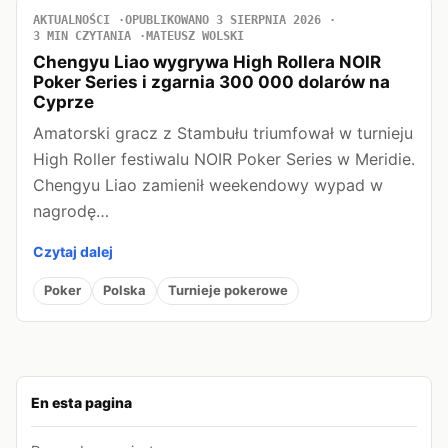
AKTUALNOŚCI
OPUBLIKOWANO 3 SIERPNIA 2026
3 MIN CZYTANIA
MATEUSZ WOLSKI
Chengyu Liao wygrywa High Rollera NOIR
Poker Series i zgarnia 300 000 dolarów na
Cyprze
Amatorski gracz z Stambułu triumfował w turnieju
High Roller festiwalu NOIR Poker Series w Meridie.
Chengyu Liao zamienił weekendowy wypad w
nagrodę…
Czytaj dalej
Poker
Polska
Turnieje pokerowe
En esta pagina