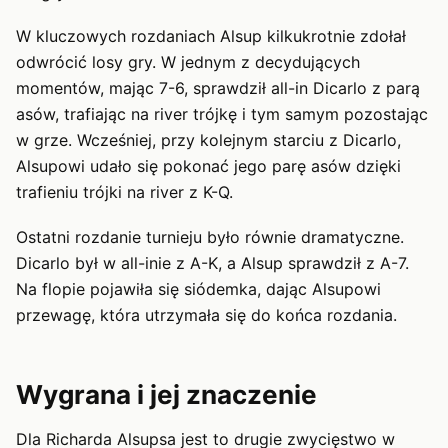
W kluczowych rozdaniach Alsup kilkukrotnie zdołał
odwrócić losy gry. W jednym z decydujących
momentów, mając 7-6, sprawdził all-in Dicarlo z parą
asów, trafiając na river trójkę i tym samym pozostając
w grze. Wcześniej, przy kolejnym starciu z Dicarlo,
Alsupowi udało się pokonać jego parę asów dzięki
trafieniu trójki na river z K-Q.
Ostatni rozdanie turnieju było równie dramatyczne.
Dicarlo był w all-inie z A-K, a Alsup sprawdził z A-7.
Na flopie pojawiła się siódemka, dając Alsupowi
przewagę, która utrzymała się do końca rozdania.
Wygrana i jej znaczenie
Dla Richarda Alsupsa jest to drugie zwycięstwo w