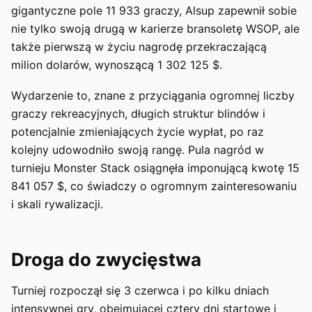
gigantyczne pole 11 933 graczy, Alsup zapewnił sobie
nie tylko swoją drugą w karierze bransoletę WSOP, ale
także pierwszą w życiu nagrodę przekraczającą
milion dolarów, wynoszącą 1 302 125 $.
Wydarzenie to, znane z przyciągania ogromnej liczby
graczy rekreacyjnych, długich struktur blindów i
potencjalnie zmieniających życie wypłat, po raz
kolejny udowodniło swoją rangę. Pula nagród w
turnieju Monster Stack osiągnęła imponującą kwotę 15
841 057 $, co świadczy o ogromnym zainteresowaniu
i skali rywalizacji.
Droga do zwycięstwa
Turniej rozpoczął się 3 czerwca i po kilku dniach
intensywnej gry, obejmującej cztery dni startowe i