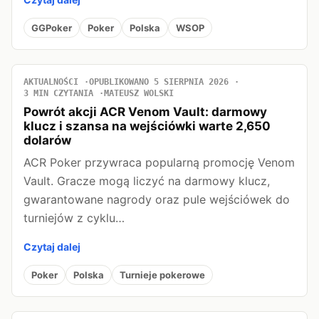
GGPoker
Poker
Polska
WSOP
AKTUALNOŚCI
OPUBLIKOWANO 5 SIERPNIA 2026
3 MIN CZYTANIA
MATEUSZ WOLSKI
Powrót akcji ACR Venom Vault: darmowy
klucz i szansa na wejściówki warte 2,650
dolarów
ACR Poker przywraca popularną promocję Venom
Vault. Gracze mogą liczyć na darmowy klucz,
gwarantowane nagrody oraz pule wejściówek do
turniejów z cyklu…
Czytaj dalej
Poker
Polska
Turnieje pokerowe