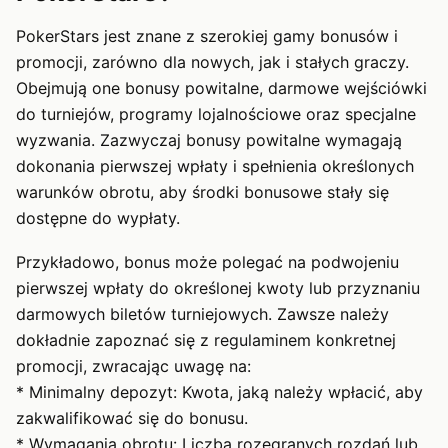
PokerStars jest znane z szerokiej gamy bonusów i
promocji, zarówno dla nowych, jak i stałych graczy.
Obejmują one bonusy powitalne, darmowe wejściówki
do turniejów, programy lojalnościowe oraz specjalne
wyzwania. Zazwyczaj bonusy powitalne wymagają
dokonania pierwszej wpłaty i spełnienia określonych
warunków obrotu, aby środki bonusowe stały się
dostępne do wypłaty.
Przykładowo, bonus może polegać na podwojeniu
pierwszej wpłaty do określonej kwoty lub przyznaniu
darmowych biletów turniejowych. Zawsze należy
dokładnie zapoznać się z regulaminem konkretnej
promocji, zwracając uwagę na:
* Minimalny depozyt: Kwota, jaką należy wpłacić, aby
zakwalifikować się do bonusu.
* Wymagania obrotu: Liczba rozegranych rozdań lub