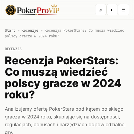
⌕
◐
☰
Start
»
Recenzje
»
Recenzja PokerStars: Co muszą wiedzieć
polscy gracze w 2024 roku?
RECENZJA
Recenzja PokerStars:
Co muszą wiedzieć
polscy gracze w 2024
roku?
Analizujemy ofertę PokerStars pod kątem polskiego
gracza w 2024 roku, skupiając się na dostępności,
regulacjach, bonusach i narzędziach odpowiedzialnej
gry.