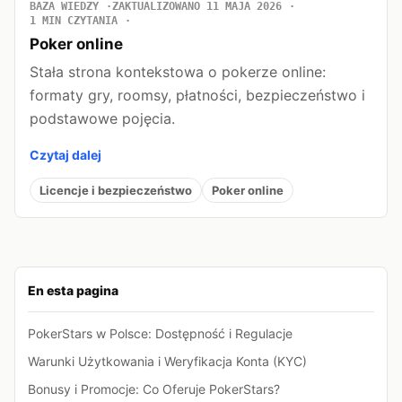
BAZA WIEDZY
ZAKTUALIZOWANO 11 MAJA 2026
1 MIN CZYTANIA
Poker online
Stała strona kontekstowa o pokerze online:
formaty gry, roomsy, płatności, bezpieczeństwo i
podstawowe pojęcia.
Czytaj dalej
Licencje i bezpieczeństwo
Poker online
En esta pagina
PokerStars w Polsce: Dostępność i Regulacje
Warunki Użytkowania i Weryfikacja Konta (KYC)
Bonusy i Promocje: Co Oferuje PokerStars?