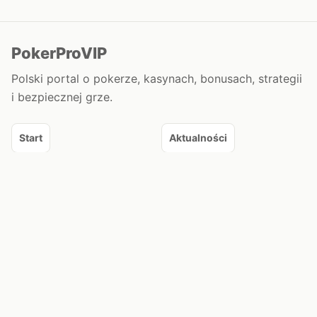
PokerProVIP
Polski portal o pokerze, kasynach, bonusach, strategii
i bezpiecznej grze.
Start
Aktualności
Turnieje
Poker online
Recenzje
Kolumny
Strategia
Rankingi
Kontakt