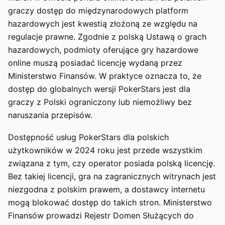
graczy dostęp do międzynarodowych platform
hazardowych jest kwestią złożoną ze względu na
regulacje prawne. Zgodnie z polską Ustawą o grach
hazardowych, podmioty oferujące gry hazardowe
online muszą posiadać licencję wydaną przez
Ministerstwo Finansów. W praktyce oznacza to, że
dostęp do globalnych wersji PokerStars jest dla
graczy z Polski ograniczony lub niemożliwy bez
naruszania przepisów.
Dostępność usług PokerStars dla polskich
użytkowników w 2024 roku jest przede wszystkim
związana z tym, czy operator posiada polską licencję.
Bez takiej licencji, gra na zagranicznych witrynach jest
niezgodna z polskim prawem, a dostawcy internetu
mogą blokować dostęp do takich stron. Ministerstwo
Finansów prowadzi Rejestr Domen Służących do