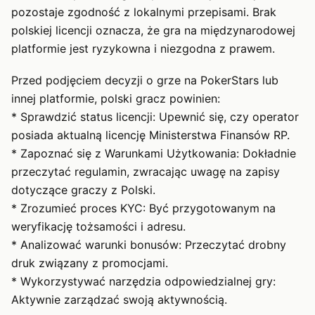
pozostaje zgodność z lokalnymi przepisami. Brak
polskiej licencji oznacza, że gra na międzynarodowej
platformie jest ryzykowna i niezgodna z prawem.
Przed podjęciem decyzji o grze na PokerStars lub
innej platformie, polski gracz powinien:
* Sprawdzić status licencji: Upewnić się, czy operator
posiada aktualną licencję Ministerstwa Finansów RP.
* Zapoznać się z Warunkami Użytkowania: Dokładnie
przeczytać regulamin, zwracając uwagę na zapisy
dotyczące graczy z Polski.
* Zrozumieć proces KYC: Być przygotowanym na
weryfikację tożsamości i adresu.
* Analizować warunki bonusów: Przeczytać drobny
druk związany z promocjami.
* Wykorzystywać narzędzia odpowiedzialnej gry:
Aktywnie zarządzać swoją aktywnością.