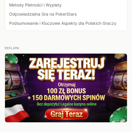
Metody Płatności i Wypłaty
Odpowiedzialna Gra na PokerStars
Podsumowanie i Kluczowe Aspekty dla Polskich Graczy
REKLAMA