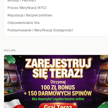
Bonusy i Płatności
Proces Weryfikacji (KYC)
Reputacja i Bezpieczeństwo
Odpowiedzialna Gra
Podsumowanie i Weryfikacja Dostępności
REKLAMA