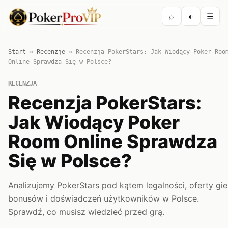
⌕
◐
☰
Start
»
Recenzje
»
Recenzja PokerStars: Jak Wiodący Poker Roo
Online Sprawdza Się w Polsce?
RECENZJA
Recenzja PokerStars:
Jak Wiodący Poker
Room Online Sprawdza
Się w Polsce?
Analizujemy PokerStars pod kątem legalności, oferty gie
bonusów i doświadczeń użytkowników w Polsce.
Sprawdź, co musisz wiedzieć przed grą.