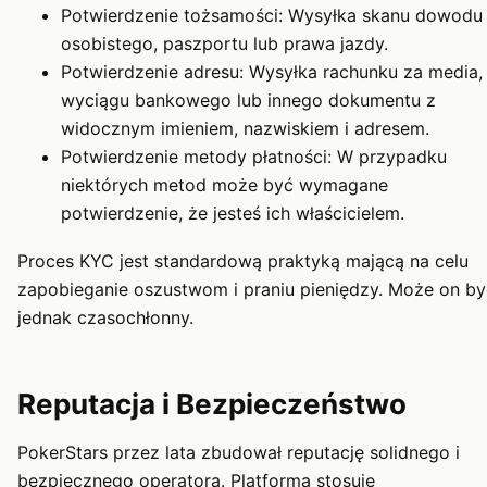
Potwierdzenie tożsamości: Wysyłka skanu dowodu
osobistego, paszportu lub prawa jazdy.
Potwierdzenie adresu: Wysyłka rachunku za media,
wyciągu bankowego lub innego dokumentu z
widocznym imieniem, nazwiskiem i adresem.
Potwierdzenie metody płatności: W przypadku
niektórych metod może być wymagane
potwierdzenie, że jesteś ich właścicielem.
Proces KYC jest standardową praktyką mającą na celu
zapobieganie oszustwom i praniu pieniędzy. Może on by
jednak czasochłonny.
Reputacja i Bezpieczeństwo
PokerStars przez lata zbudował reputację solidnego i
bezpiecznego operatora. Platforma stosuje