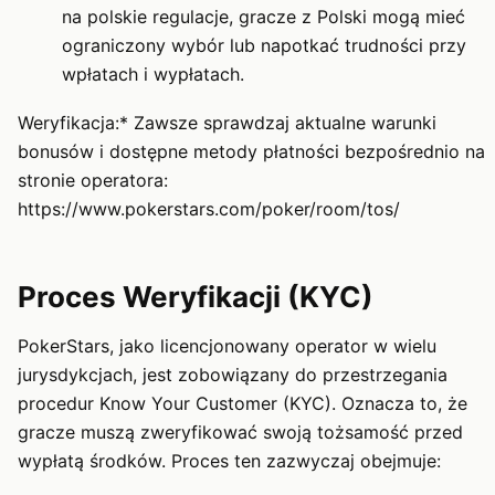
na polskie regulacje, gracze z Polski mogą mieć
ograniczony wybór lub napotkać trudności przy
wpłatach i wypłatach.
Weryfikacja:* Zawsze sprawdzaj aktualne warunki
bonusów i dostępne metody płatności bezpośrednio na
stronie operatora:
https://www.pokerstars.com/poker/room/tos/
Proces Weryfikacji (KYC)
PokerStars, jako licencjonowany operator w wielu
jurysdykcjach, jest zobowiązany do przestrzegania
procedur Know Your Customer (KYC). Oznacza to, że
gracze muszą zweryfikować swoją tożsamość przed
wypłatą środków. Proces ten zazwyczaj obejmuje: