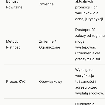
Bonusy
aktualnych
Zmienne
Powitalne
promocji i ich
warunków dla
danej jurysdykcji.
Dostępność
zależy od regionu
Metody
Zmienne /
mogą
Płatności
Ograniczone
występować
utrudnienia dla
graczy z Polski.
Wymagana
weryfikacja
Proces KYC
Obowiązkowy
tożsamości i
adresu przed
wypłatą środków.
Długoletnia