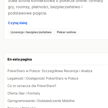
Stała strona kontekstowa o pokerze online: formaty
gry, roomsy, płatności, bezpieczeństwo i
podstawowe pojęcia.
Czytaj dalej
Licencje i bezpieczeństwo
Poker online
En esta pagina
PokerStars w Polsce: Szczegółowa Recenzja i Analiza
Legalność i Dostępność PokerStars w Polsce
Co to oznacza dla PokerStars?
Oferta Gier i Formaty
Oprogramowanie i Doświadczenie Mobilne