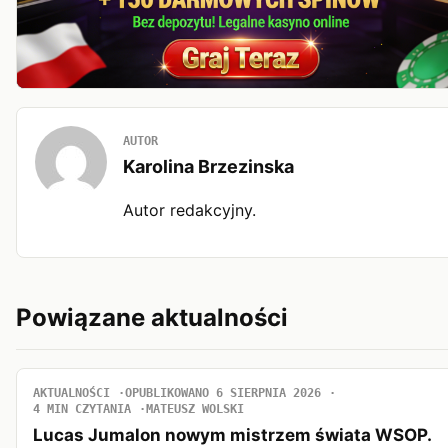
AUTOR
Karolina Brzezinska
Autor redakcyjny.
Powiązane aktualności
AKTUALNOŚCI
OPUBLIKOWANO 6 SIERPNIA 2026
4 MIN CZYTANIA
MATEUSZ WOLSKI
Lucas Jumalon nowym mistrzem świata WSOP.