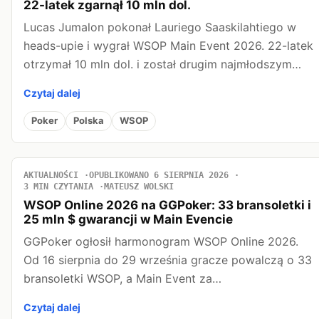
22-latek zgarnął 10 mln dol.
Lucas Jumalon pokonał Lauriego Saaskilahtiego w
heads-upie i wygrał WSOP Main Event 2026. 22-latek
otrzymał 10 mln dol. i został drugim najmłodszym…
Czytaj dalej
Poker
Polska
WSOP
AKTUALNOŚCI
OPUBLIKOWANO 6 SIERPNIA 2026
3 MIN CZYTANIA
MATEUSZ WOLSKI
WSOP Online 2026 na GGPoker: 33 bransoletki i
25 mln $ gwarancji w Main Evencie
GGPoker ogłosił harmonogram WSOP Online 2026.
Od 16 sierpnia do 29 września gracze powalczą o 33
bransoletki WSOP, a Main Event za…
Czytaj dalej