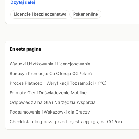
Czytaj dalej
Licencje i bezpieczeństwo
Poker online
En esta pagina
Warunki Użytkowania i Licencjonowanie
Bonusy i Promocje: Co Oferuje GGPoker?
Proces Płatności i Weryfikacji Tożsamości (KYC)
Formaty Gier i Doświadczenie Mobilne
Odpowiedzialna Gra i Narzędzia Wsparcia
Podsumowanie i Wskazówki dla Graczy
Checklista dla gracza przed rejestracją i grą na GGPoker