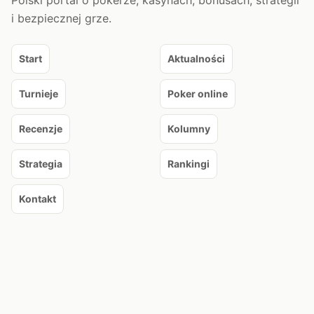
i bezpiecznej grze.
Start
Aktualności
Turnieje
Poker online
Recenzje
Kolumny
Strategia
Rankingi
Kontakt