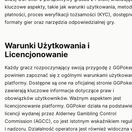
kluczowe aspekty, takie jak warunki użytkowania, meto
płatności, proces weryfikacji tożsamości (KYC), dostępn
formaty gier oraz narzędzia odpowiedzialnej gry.
Warunki Użytkowania i
Licencjonowanie
Każdy gracz rozpoczynający swoją przygodę z GGPoke
powinien zapoznać się z ogólnymi warunkami użytkowa
platformy. Dostępne są one na oficjalnej stronie GGPoker
zawierają kluczowe informacje dotyczące praw i
obowiązków użytkowników. Ważnym aspektem jest
licencjonowanie platformy. GGPoker działa na podstawi
licencji wydanej przez Alderney Gambling Control
Commission (AGCC), co jest istotnym wskaźnikiem regul
i nadzoru. Działalność operatora jest również widoczna