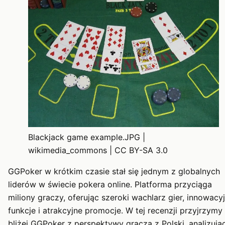
Blackjack game example.JPG |
wikimedia_commons | CC BY-SA 3.0
GGPoker w krótkim czasie stał się jednym z globalnych
liderów w świecie pokera online. Platforma przyciąga
miliony graczy, oferując szeroki wachlarz gier, innowacy
funkcje i atrakcyjne promocje. W tej recenzji przyjrzymy 
bliżej GGPoker z perspektywy gracza z Polski, analizują