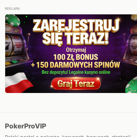
REKLAMA
PokerProVIP
Polski portal o pokerze, kasynach, bonusach, strategii