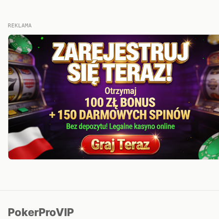
REKLAMA
PokerProVIP