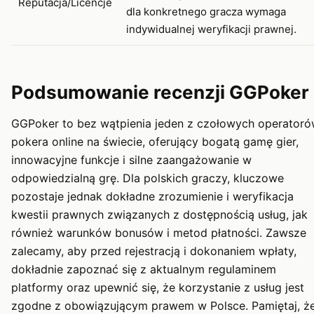
Reputacja/Licencje
dla konkretnego gracza wymaga
indywidualnej weryfikacji prawnej.
Podsumowanie recenzji GGPoker
GGPoker to bez wątpienia jeden z czołowych operator
pokera online na świecie, oferujący bogatą gamę gier,
innowacyjne funkcje i silne zaangażowanie w
odpowiedzialną grę. Dla polskich graczy, kluczowe
pozostaje jednak dokładne zrozumienie i weryfikacja
kwestii prawnych związanych z dostępnością usług, jak
również warunków bonusów i metod płatności. Zawsze
zalecamy, aby przed rejestracją i dokonaniem wpłaty,
dokładnie zapoznać się z aktualnym regulaminem
platformy oraz upewnić się, że korzystanie z usług jest
zgodne z obowiązującym prawem w Polsce. Pamiętaj, ż