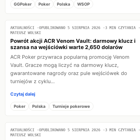
GGPoker
Poker
Polska
WSOP
AKTUALNOŚCI
OPUBLIKOWANO 5 SIERPNIA 2026
3 MIN CZYTANIA
MATEUSZ WOLSKI
Powrót akcji ACR Venom Vault: darmowy klucz i
szansa na wejściówki warte 2,650 dolarów
ACR Poker przywraca popularną promocję Venom
Vault. Gracze mogą liczyć na darmowy klucz,
gwarantowane nagrody oraz pule wejściówek do
turniejów z cyklu…
Czytaj dalej
Poker
Polska
Turnieje pokerowe
AKTUALNOŚCI
OPUBLIKOWANO 5 SIERPNIA 2026
3 MIN CZYTANIA
MATEUSZ WOLSKI