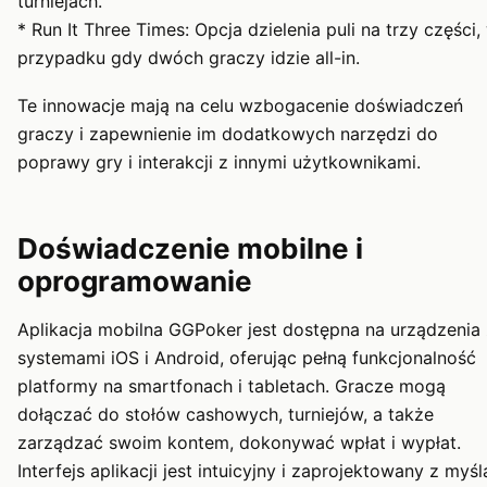
turniejach.
* Run It Three Times: Opcja dzielenia puli na trzy części,
przypadku gdy dwóch graczy idzie all-in.
Te innowacje mają na celu wzbogacenie doświadczeń
graczy i zapewnienie im dodatkowych narzędzi do
poprawy gry i interakcji z innymi użytkownikami.
Doświadczenie mobilne i
oprogramowanie
Aplikacja mobilna GGPoker jest dostępna na urządzenia 
systemami iOS i Android, oferując pełną funkcjonalność
platformy na smartfonach i tabletach. Gracze mogą
dołączać do stołów cashowych, turniejów, a także
zarządzać swoim kontem, dokonywać wpłat i wypłat.
Interfejs aplikacji jest intuicyjny i zaprojektowany z myśl