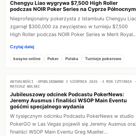
Chengyu Liao wygrywa $7,500 High Roller
podczas NOIR Poker Series na Cyprze Północnym
Nieprofesjonalny pokerzysta z Istambułu Chengyu Lia
zgarnął $300,000 za zwycięstwo w turnieju $7,500
High Roller podczas NOIR Poker Series w Merit Royal
Czytaj dalej
kasyno online
Poker
Polska
Turnieje pokerowe
AKTUALNOŚCI
OPUBLIKOWANO 3 SIERPNIA 2026
3 MIN CZYTANIA
MATEUSZ WOLSKI
Jubileuszowy odcinek Podcastu PokerNews:
Jeremy Ausmus i finaliści WSOP Main Eventu
gośćmi specjalnego wydania
W tysięcznym odcinku Podcastu PokerNews w studio
PokerGO w Las Vegas pojawili się Jeremy Ausmus ora
finaliści WSOP Main Eventu Greg Mueller…