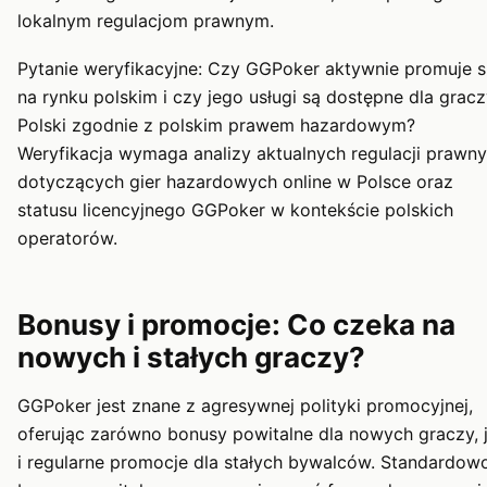
lokalnym regulacjom prawnym.
Pytanie weryfikacyjne: Czy GGPoker aktywnie promuje s
na rynku polskim i czy jego usługi są dostępne dla gracz
Polski zgodnie z polskim prawem hazardowym?
Weryfikacja wymaga analizy aktualnych regulacji prawn
dotyczących gier hazardowych online w Polsce oraz
statusu licencyjnego GGPoker w kontekście polskich
operatorów.
Bonusy i promocje: Co czeka na
nowych i stałych graczy?
GGPoker jest znane z agresywnej polityki promocyjnej,
oferując zarówno bonusy powitalne dla nowych graczy, 
i regularne promocje dla stałych bywalców. Standardowo