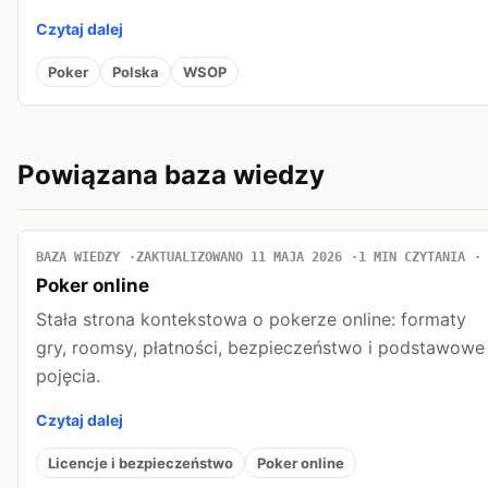
Czytaj dalej
Poker
Polska
WSOP
Powiązana baza wiedzy
BAZA WIEDZY
ZAKTUALIZOWANO 11 MAJA 2026
1 MIN CZYTANIA
Poker online
Stała strona kontekstowa o pokerze online: formaty
gry, roomsy, płatności, bezpieczeństwo i podstawowe
pojęcia.
Czytaj dalej
Licencje i bezpieczeństwo
Poker online