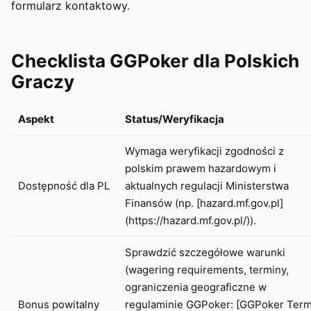
formularz kontaktowy.
Checklista GGPoker dla Polskich
Graczy
Aspekt
Status/Weryfikacja
Wymaga weryfikacji zgodności z
polskim prawem hazardowym i
Dostępność dla PL
aktualnych regulacji Ministerstwa
Finansów (np. [hazard.mf.gov.pl]
(https://hazard.mf.gov.pl/)).
Sprawdzić szczegółowe warunki
(wagering requirements, terminy,
ograniczenia geograficzne w
Bonus powitalny
regulaminie GGPoker: [GGPoker Ter