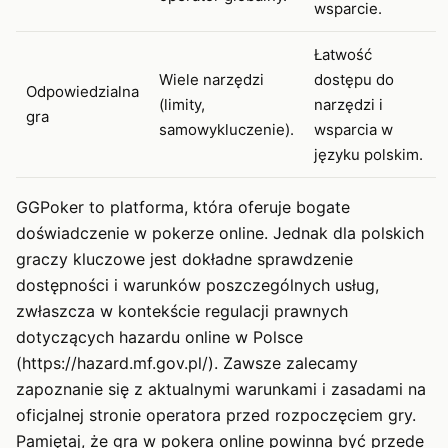
wsparcie.
Łatwość
Wiele narzędzi
dostępu do
Odpowiedzialna
(limity,
narzędzi i
gra
samowykluczenie).
wsparcia w
języku polskim.
GGPoker to platforma, która oferuje bogate
doświadczenie w pokerze online. Jednak dla polskich
graczy kluczowe jest dokładne sprawdzenie
dostępności i warunków poszczególnych usług,
zwłaszcza w kontekście regulacji prawnych
dotyczących hazardu online w Polsce
(
https://hazard.mf.gov.pl/
). Zawsze zalecamy
zapoznanie się z aktualnymi warunkami i zasadami na
oficjalnej stronie operatora przed rozpoczęciem gry.
Pamiętaj, że gra w pokera online powinna być przede