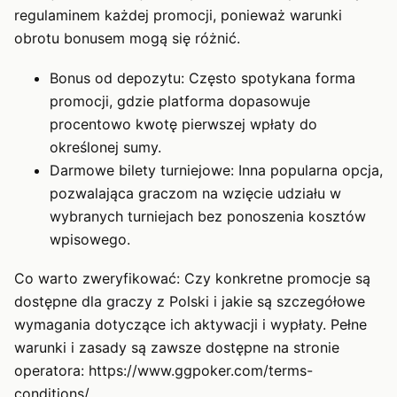
regulaminem każdej promocji, ponieważ warunki
obrotu bonusem mogą się różnić.
Bonus od depozytu: Często spotykana forma
promocji, gdzie platforma dopasowuje
procentowo kwotę pierwszej wpłaty do
określonej sumy.
Darmowe bilety turniejowe: Inna popularna opcja,
pozwalająca graczom na wzięcie udziału w
wybranych turniejach bez ponoszenia kosztów
wpisowego.
Co warto zweryfikować: Czy konkretne promocje są
dostępne dla graczy z Polski i jakie są szczegółowe
wymagania dotyczące ich aktywacji i wypłaty. Pełne
warunki i zasady są zawsze dostępne na stronie
operatora:
https://www.ggpoker.com/terms-
conditions/