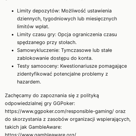
Limity depozytów: Możliwość ustawienia
dziennych, tygodniowych lub miesięcznych
limitów wpłat.
Limity czasu gry: Opcja ograniczenia czasu
spędzanego przy stołach.
Samowykluczenie: Tymczasowe lub stałe
zablokowanie dostępu do konta.
Testy samooceny: Kwestionariusze pomagające
zidentyfikować potencjalne problemy z
hazardem.
Zachęcamy do zapoznania się z polityką
odpowiedzialnej gry GGPoker:
https://www.ggpoker.com/responsible-gaming/
oraz
do skorzystania z zasobów organizacji wspierających,
takich jak GambleAware:
https://www.gambleaware.org/
.