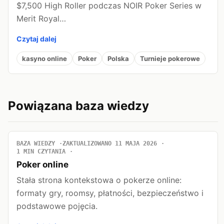
$7,500 High Roller podczas NOIR Poker Series w
Merit Royal…
Czytaj dalej
kasyno online
Poker
Polska
Turnieje pokerowe
Powiązana baza wiedzy
BAZA WIEDZY
ZAKTUALIZOWANO 11 MAJA 2026
1 MIN CZYTANIA
Poker online
Stała strona kontekstowa o pokerze online:
formaty gry, roomsy, płatności, bezpieczeństwo i
podstawowe pojęcia.