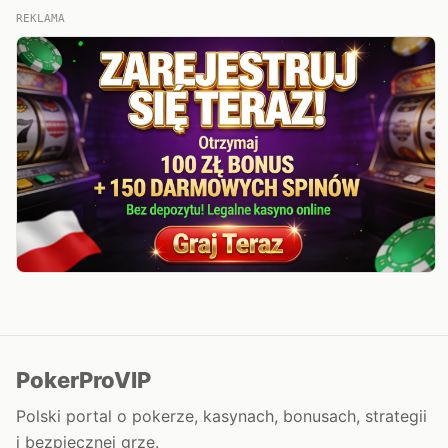
REKLAMA
PokerProVIP
Polski portal o pokerze, kasynach, bonusach, strategii
i bezpiecznej grze.