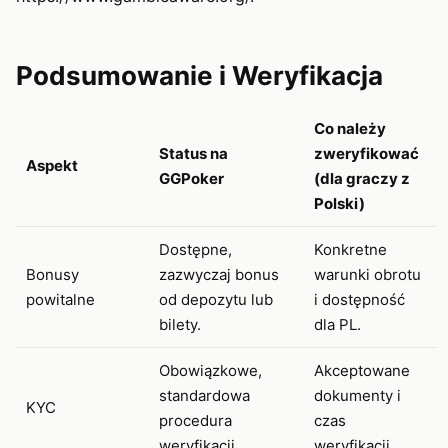
Podsumowanie i Weryfikacja
Co należy
Status na
zweryfikować
Aspekt
GGPoker
(dla graczy z
Polski)
Dostępne,
Konkretne
Bonusy
zazwyczaj bonus
warunki obrotu
powitalne
od depozytu lub
i dostępność
bilety.
dla PL.
Obowiązkowe,
Akceptowane
standardowa
dokumenty i
KYC
procedura
czas
weryfikacji.
weryfikacji.