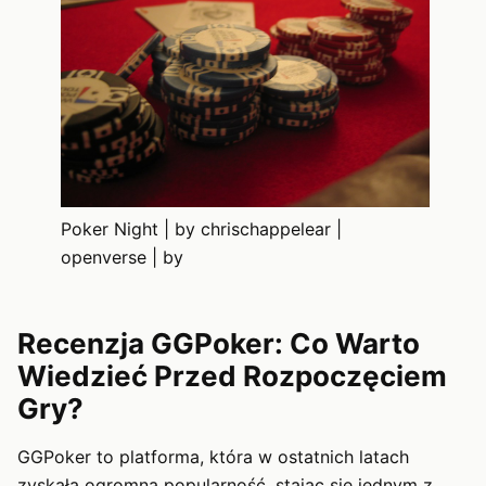
Poker Night | by chrischappelear |
openverse | by
Recenzja GGPoker: Co Warto
Wiedzieć Przed Rozpoczęciem
Gry?
GGPoker to platforma, która w ostatnich latach
zyskała ogromną popularność, stając się jednym z