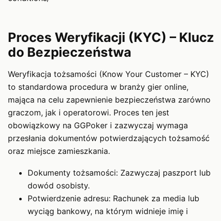
Proces Weryfikacji (KYC) – Klucz
do Bezpieczeństwa
Weryfikacja tożsamości (Know Your Customer – KYC)
to standardowa procedura w branży gier online,
mająca na celu zapewnienie bezpieczeństwa zarówno
graczom, jak i operatorowi. Proces ten jest
obowiązkowy na GGPoker i zazwyczaj wymaga
przesłania dokumentów potwierdzających tożsamość
oraz miejsce zamieszkania.
Dokumenty tożsamości: Zazwyczaj paszport lub
dowód osobisty.
Potwierdzenie adresu: Rachunek za media lub
wyciąg bankowy, na którym widnieje imię i