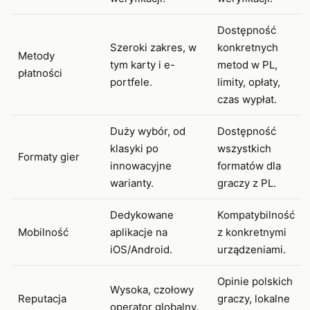
Dostępność
Szeroki zakres, w
konkretnych
Metody
tym karty i e-
metod w PL,
płatności
portfele.
limity, opłaty,
czas wypłat.
Duży wybór, od
Dostępność
klasyki po
wszystkich
Formaty gier
innowacyjne
formatów dla
warianty.
graczy z PL.
Dedykowane
Kompatybilność
Mobilność
aplikacje na
z konkretnymi
iOS/Android.
urządzeniami.
Opinie polskich
Wysoka, czołowy
Reputacja
graczy, lokalne
operator globalny.