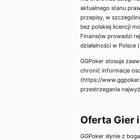
aktualnego stanu praw
przepisy, w szczególn
bez polskiej licencji
Finansów prowadzi rej
działalności w Polsce (
GGPoker stosuje zaaw
chronić informacje os
(https://www.ggpoker.
przestrzegania najwy
Oferta Gier 
GGPoker słynie z boga