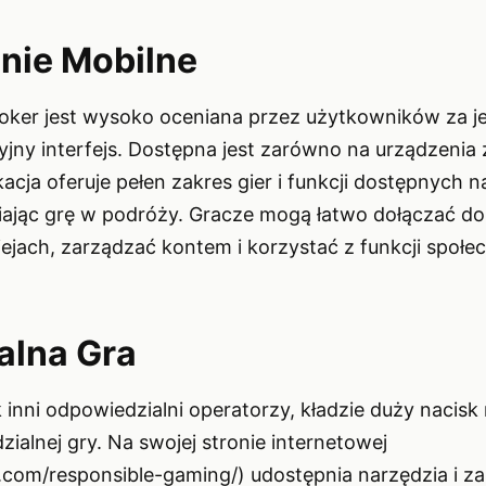
nie Mobilne
oker jest wysoko oceniana przez użytkowników za je
cyjny interfejs. Dostępna jest zarówno na urządzeni
ikacja oferuje pełen zakres gier i funkcji dostępnych n
ając grę w podróży. Gracze mogą łatwo dołączać do
niejach, zarządzać kontem i korzystać z funkcji społ
alna Gra
inni odpowiedzialni operatorzy, kładzie duży nacisk
alnej gry. Na swojej stronie internetowej
com/responsible-gaming/) udostępnia narzędzia i z