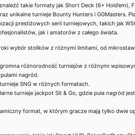
aleźć takie formaty jak Short Deck (6+ Hold’em), F
az unikalne turnieje Bounty Hunters i GGMasters. Pl
zacji prestiżowych serii turniejowych, takich jak WS
fesjonalistów, jak i amatorów z całego świata.
oki wybór stolików z różnymi limitami, od mikrosta
Ogromna różnorodność turniejów z różnymi wpisowym
pulami nagród.
 turnieje SNG w różnych formatach.
larne turnieje jackpot Sit & Go, gdzie pula nagród je
ynamiczny format, w którym gracze mają tylko dwie opcj