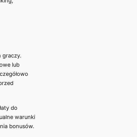
king,
 graczy.
jowe lub
zczegółowo
 przed
łaty do
ualne warunki
ania bonusów.