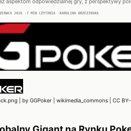
z aspektom odpowiedzialnej gry, z perspektywy pol
ZERWCA 2026
7 MIN CZYTANIA
KAROLINA BRZEZINSKA
ck.png | by GGPoker | wikimedia_commons | CC BY-
obalny Gigant na Rynku Pok