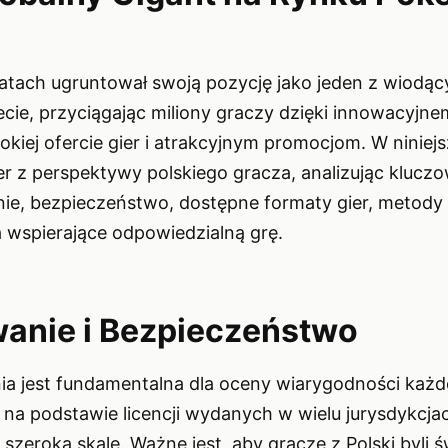
atach ugruntował swoją pozycję jako jeden z wiodąc
cie, przyciągając miliony graczy dzięki innowacyjn
iej ofercie gier i atrakcyjnym promocjom. W niniejsz
r z perspektywy polskiego gracza, analizując kluczo
anie, bezpieczeństwo, dostępne formaty gier, metody 
 wspierające odpowiedzialną grę.
anie i Bezpieczeństwo
ia jest fundamentalna dla oceny wiarygodności każ
a na podstawie licencji wydanych w wielu jurysdykcja
szeroką skalę. Ważne jest, aby gracze z Polski byli 