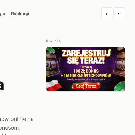
⌕
◐
gia
Rankingi
REKLAMA
a
mów online na
 bonusom,