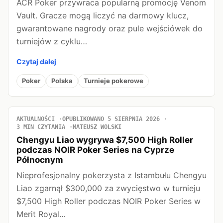
ACR Poker przywraca popularną promocję Venom
Vault. Gracze mogą liczyć na darmowy klucz,
gwarantowane nagrody oraz pule wejściówek do
turniejów z cyklu…
Czytaj dalej
Poker
Polska
Turnieje pokerowe
AKTUALNOŚCI
OPUBLIKOWANO 5 SIERPNIA 2026
3 MIN CZYTANIA
MATEUSZ WOLSKI
Chengyu Liao wygrywa $7,500 High Roller
podczas NOIR Poker Series na Cyprze
Północnym
Nieprofesjonalny pokerzysta z Istambułu Chengyu
Liao zgarnął $300,000 za zwycięstwo w turnieju
$7,500 High Roller podczas NOIR Poker Series w
Merit Royal…