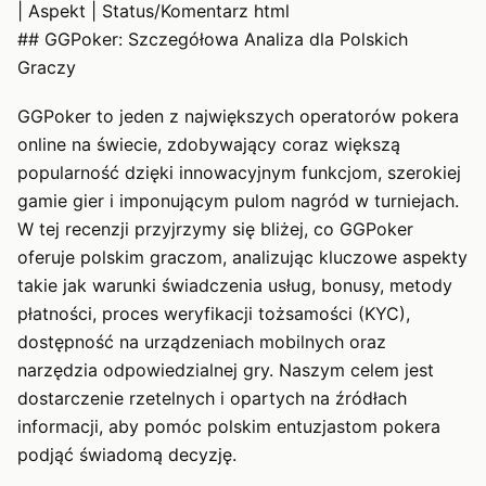
| Aspekt | Status/Komentarz
## GGPoker: Szczegółowa Analiza dla Polskich
Graczy
GGPoker to jeden z największych operatorów pokera
online na świecie, zdobywający coraz większą
popularność dzięki innowacyjnym funkcjom, szerokiej
gamie gier i imponującym pulom nagród w turniejach.
W tej recenzji przyjrzymy się bliżej, co GGPoker
oferuje polskim graczom, analizując kluczowe aspekty
takie jak warunki świadczenia usług, bonusy, metody
płatności, proces weryfikacji tożsamości (KYC),
dostępność na urządzeniach mobilnych oraz
narzędzia odpowiedzialnej gry. Naszym celem jest
dostarczenie rzetelnych i opartych na źródłach
informacji, aby pomóc polskim entuzjastom pokera
podjąć świadomą decyzję.