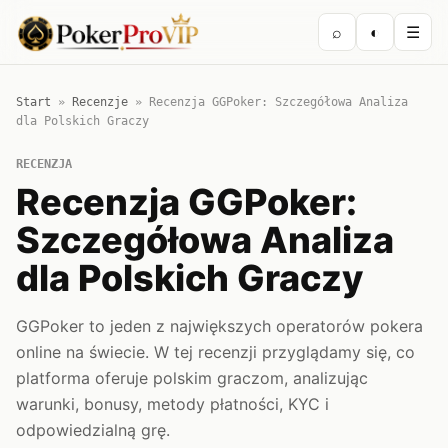
⌕
◐
☰
Start
»
Recenzje
»
Recenzja GGPoker: Szczegółowa Analiza
dla Polskich Graczy
RECENZJA
Recenzja GGPoker:
Szczegółowa Analiza
dla Polskich Graczy
GGPoker to jeden z największych operatorów pokera
online na świecie. W tej recenzji przyglądamy się, co
platforma oferuje polskim graczom, analizując
warunki, bonusy, metody płatności, KYC i
odpowiedzialną grę.