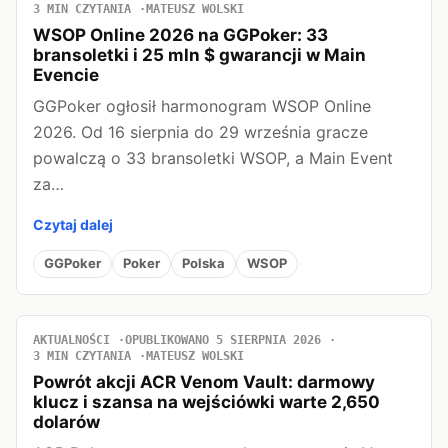
3 MIN CZYTANIA
MATEUSZ WOLSKI
WSOP Online 2026 na GGPoker: 33
bransoletki i 25 mln $ gwarancji w Main
Evencie
GGPoker ogłosił harmonogram WSOP Online
2026. Od 16 sierpnia do 29 września gracze
powalczą o 33 bransoletki WSOP, a Main Event
za…
Czytaj dalej
GGPoker
Poker
Polska
WSOP
AKTUALNOŚCI
OPUBLIKOWANO 5 SIERPNIA 2026
3 MIN CZYTANIA
MATEUSZ WOLSKI
Powrót akcji ACR Venom Vault: darmowy
klucz i szansa na wejściówki warte 2,650
dolarów