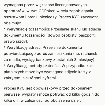
wymagana przez większość licencjonowanych
operatorów, w tym GGPoker, w celu zapobiegania
oszustwom i praniu pieniędzy. Proces KYC zazwyczaj
obejmuje:
* Weryfikację tożsamości: Przesłanie skanu lub zdjęcia
dokumentu tożsamości (dowód osobisty, paszport,
prawo jazdy).
* Weryfikację adresu: Przesłanie dokumentu
potwierdzającego adres zamieszkania (np. rachunek
za media, wyciąg bankowy z ostatnich 3 miesięcy).
* Weryfikację metody płatności: W przypadku kart
płatniczych może być wymagane zdjęcie karty z
zakrytymi niektórymi cyframi.
Proces KYC jest obowiązkowy przed dokonaniem
pierwszej wypłaty i może potrwać od kilku godzin do
kilku dni, w zależności od obciążenia działu