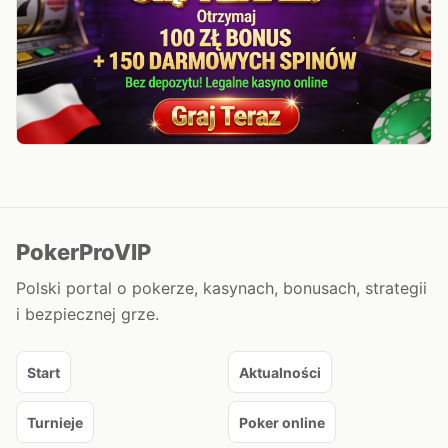
PokerProVIP
Polski portal o pokerze, kasynach, bonusach, strategii
i bezpiecznej grze.
Start
Aktualności
Turnieje
Poker online