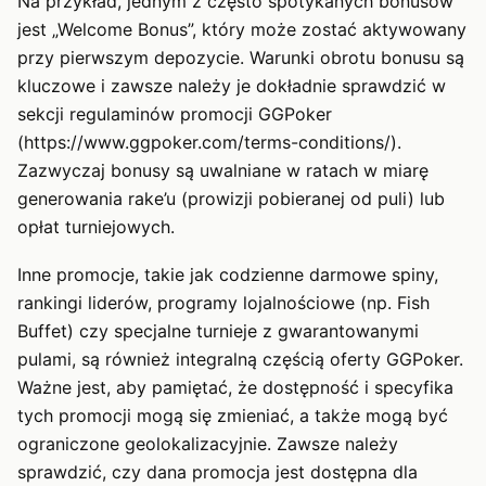
Na przykład, jednym z często spotykanych bonusów
jest „Welcome Bonus”, który może zostać aktywowany
przy pierwszym depozycie. Warunki obrotu bonusu są
kluczowe i zawsze należy je dokładnie sprawdzić w
sekcji regulaminów promocji GGPoker
(
https://www.ggpoker.com/terms-conditions/
).
Zazwyczaj bonusy są uwalniane w ratach w miarę
generowania rake’u (prowizji pobieranej od puli) lub
opłat turniejowych.
Inne promocje, takie jak codzienne darmowe spiny,
rankingi liderów, programy lojalnościowe (np. Fish
Buffet) czy specjalne turnieje z gwarantowanymi
pulami, są również integralną częścią oferty GGPoker.
Ważne jest, aby pamiętać, że dostępność i specyfika
tych promocji mogą się zmieniać, a także mogą być
ograniczone geolokalizacyjnie. Zawsze należy
sprawdzić, czy dana promocja jest dostępna dla