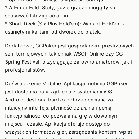
* All-in or Fold: Stoły, gdzie gracze mogą tylko
spasować lub zagrać all-in.
* Short Deck (Six Plus Hold’em): Wariant Hold’em z
usuniętymi kartami od dwójek do piątek.
Dodatkowo, GGPoker jest gospodarzem prestiżowych
serii turniejowych, takich jak WSOP Online czy GG
Spring Festival, przyciągając zarówno amatorów, jak i
profesjonalistów.
Doświadczenie Mobilne: Aplikacja mobilna GGPoker
jest dostępna na urządzenia z systemami iOS i
Android. Jest ona bardzo dobrze oceniana za
intuicyjny interfejs, płynność działania i pełną
funkcjonalność, co pozwala na grę w dowolnym
miejscu i czasie. Aplikacja oferuje dostęp do
wszystkich formatów gier, zarządzania kontem, wpłat