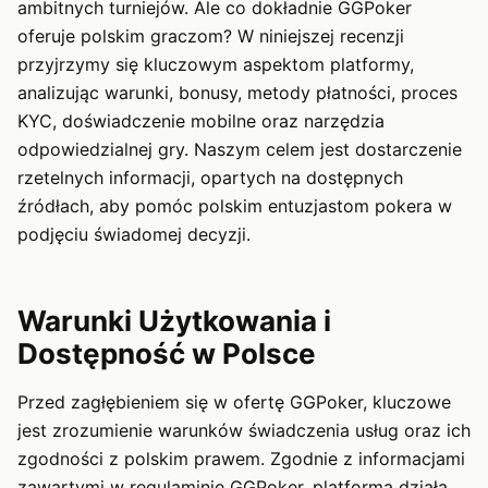
ambitnych turniejów. Ale co dokładnie GGPoker
oferuje polskim graczom? W niniejszej recenzji
przyjrzymy się kluczowym aspektom platformy,
analizując warunki, bonusy, metody płatności, proces
KYC, doświadczenie mobilne oraz narzędzia
odpowiedzialnej gry. Naszym celem jest dostarczenie
rzetelnych informacji, opartych na dostępnych
źródłach, aby pomóc polskim entuzjastom pokera w
podjęciu świadomej decyzji.
Warunki Użytkowania i
Dostępność w Polsce
Przed zagłębieniem się w ofertę GGPoker, kluczowe
jest zrozumienie warunków świadczenia usług oraz ich
zgodności z polskim prawem. Zgodnie z informacjami
zawartymi w regulaminie GGPoker, platforma działa