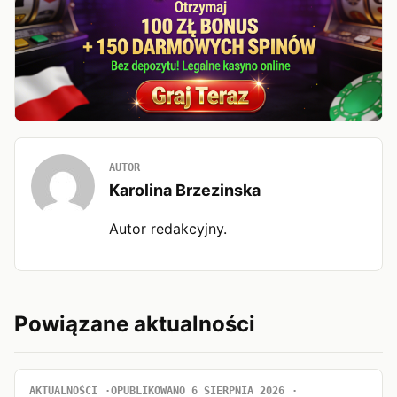
AUTOR
Karolina Brzezinska
Autor redakcyjny.
Powiązane aktualności
AKTUALNOŚCI
OPUBLIKOWANO 6 SIERPNIA 2026