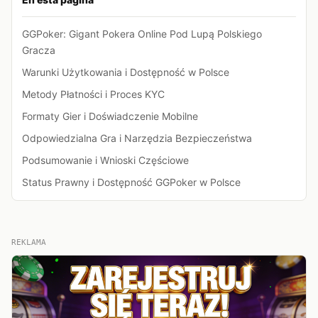
GGPoker: Gigant Pokera Online Pod Lupą Polskiego
Gracza
Warunki Użytkowania i Dostępność w Polsce
Metody Płatności i Proces KYC
Formaty Gier i Doświadczenie Mobilne
Odpowiedzialna Gra i Narzędzia Bezpieczeństwa
Podsumowanie i Wnioski Częściowe
Status Prawny i Dostępność GGPoker w Polsce
REKLAMA