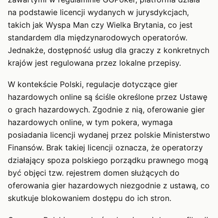
na podstawie licencji wydanych w jurysdykcjach,
takich jak Wyspa Man czy Wielka Brytania, co jest
standardem dla międzynarodowych operatorów.
Jednakże, dostępność usług dla graczy z konkretnych
krajów jest regulowana przez lokalne przepisy.
W kontekście Polski, regulacje dotyczące gier
hazardowych online są ściśle określone przez Ustawę
o grach hazardowych. Zgodnie z nią, oferowanie gier
hazardowych online, w tym pokera, wymaga
posiadania licencji wydanej przez polskie Ministerstwo
Finansów. Brak takiej licencji oznacza, że operatorzy
działający spoza polskiego porządku prawnego mogą
być objęci tzw. rejestrem domen służących do
oferowania gier hazardowych niezgodnie z ustawą, co
skutkuje blokowaniem dostępu do ich stron.