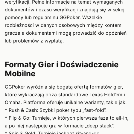
weryfikacji. Pełne informacje na temat wymaganych
dokumentów i czasu weryfikacji znajdują się w sekcji
pomocy lub regulaminu GGPoker. Wszelkie
rozbieżności w danych osobowych między kontem
gracza a dokumentami mogą prowadzić do opóźnień
lub problemów z wypłatą.
Formaty Gier i Doświadczenie
Mobilne
GGPoker wyróżnia się bogatą ofertą formatów gier,
które wykraczają poza standardowe Texas Hold’em i
Omaha. Platforma oferuje unikalne warianty, takie jak:
* Rush & Cash: Szybki poker typu „fast-fold”.
* Flip & Go: Turnieje, w których pierwsza faza to all-in,
a po niej następuje gra w formacie „deep stack”.
* Spin & Gold: Turnieje jackpot sit-and-go.