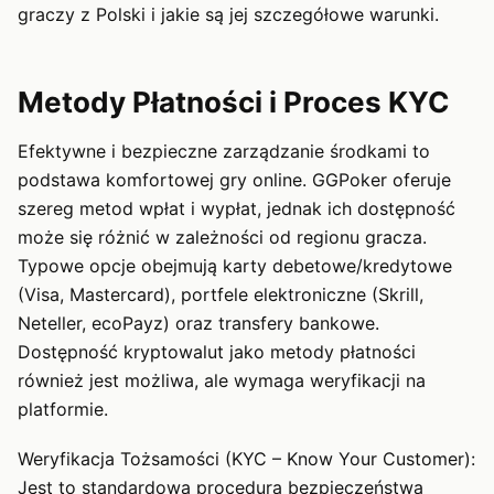
graczy z Polski i jakie są jej szczegółowe warunki.
Metody Płatności i Proces KYC
Efektywne i bezpieczne zarządzanie środkami to
podstawa komfortowej gry online. GGPoker oferuje
szereg metod wpłat i wypłat, jednak ich dostępność
może się różnić w zależności od regionu gracza.
Typowe opcje obejmują karty debetowe/kredytowe
(Visa, Mastercard), portfele elektroniczne (Skrill,
Neteller, ecoPayz) oraz transfery bankowe.
Dostępność kryptowalut jako metody płatności
również jest możliwa, ale wymaga weryfikacji na
platformie.
Weryfikacja Tożsamości (KYC – Know Your Customer):
Jest to standardowa procedura bezpieczeństwa