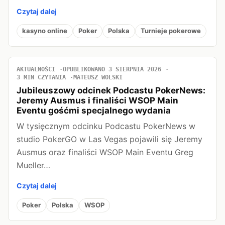
Czytaj dalej
kasyno online
Poker
Polska
Turnieje pokerowe
AKTUALNOŚCI
OPUBLIKOWANO 3 SIERPNIA 2026
3 MIN CZYTANIA
MATEUSZ WOLSKI
Jubileuszowy odcinek Podcastu PokerNews:
Jeremy Ausmus i finaliści WSOP Main
Eventu gośćmi specjalnego wydania
W tysięcznym odcinku Podcastu PokerNews w
studio PokerGO w Las Vegas pojawili się Jeremy
Ausmus oraz finaliści WSOP Main Eventu Greg
Mueller…
Czytaj dalej
Poker
Polska
WSOP