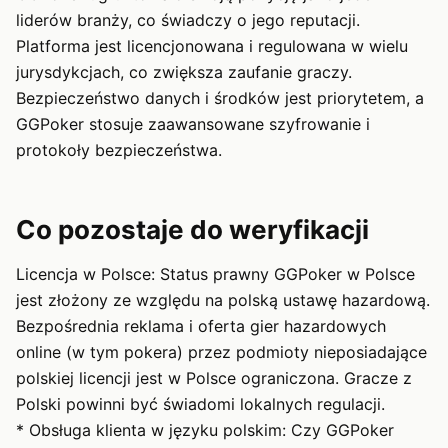
liderów branży, co świadczy o jego reputacji.
Platforma jest licencjonowana i regulowana w wielu
jurysdykcjach, co zwiększa zaufanie graczy.
Bezpieczeństwo danych i środków jest priorytetem, a
GGPoker stosuje zaawansowane szyfrowanie i
protokoły bezpieczeństwa.
Co pozostaje do weryfikacji
Licencja w Polsce: Status prawny GGPoker w Polsce
jest złożony ze względu na polską ustawę hazardową.
Bezpośrednia reklama i oferta gier hazardowych
online (w tym pokera) przez podmioty nieposiadające
polskiej licencji jest w Polsce ograniczona. Gracze z
Polski powinni być świadomi lokalnych regulacji.
* Obsługa klienta w języku polskim: Czy GGPoker