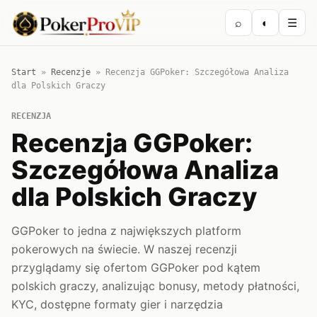
⌕
◐
☰
Start
»
Recenzje
»
Recenzja GGPoker: Szczegółowa Analiza
dla Polskich Graczy
RECENZJA
Recenzja GGPoker:
Szczegółowa Analiza
dla Polskich Graczy
GGPoker to jedna z największych platform
pokerowych na świecie. W naszej recenzji
przyglądamy się ofertom GGPoker pod kątem
polskich graczy, analizując bonusy, metody płatności,
KYC, dostępne formaty gier i narzędzia