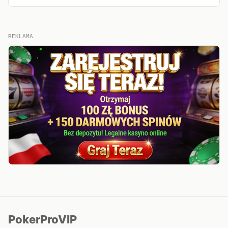
REKLAMA
PokerProVIP