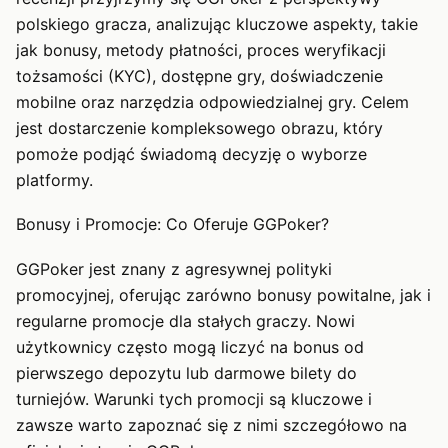
polskiego gracza, analizując kluczowe aspekty, takie
jak bonusy, metody płatności, proces weryfikacji
tożsamości (KYC), dostępne gry, doświadczenie
mobilne oraz narzędzia odpowiedzialnej gry. Celem
jest dostarczenie kompleksowego obrazu, który
pomoże podjąć świadomą decyzję o wyborze
platformy.
Bonusy i Promocje: Co Oferuje GGPoker?
GGPoker jest znany z agresywnej polityki
promocyjnej, oferując zarówno bonusy powitalne, jak i
regularne promocje dla stałych graczy. Nowi
użytkownicy często mogą liczyć na bonus od
pierwszego depozytu lub darmowe bilety do
turniejów. Warunki tych promocji są kluczowe i
zawsze warto zapoznać się z nimi szczegółowo na