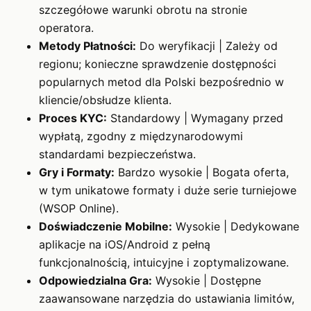
szczegółowe warunki obrotu na stronie
operatora.
Metody Płatności:
Do weryfikacji | Zależy od
regionu; konieczne sprawdzenie dostępności
popularnych metod dla Polski bezpośrednio w
kliencie/obsłudze klienta.
Proces KYC:
Standardowy | Wymagany przed
wypłatą, zgodny z międzynarodowymi
standardami bezpieczeństwa.
Gry i Formaty:
Bardzo wysokie | Bogata oferta,
w tym unikatowe formaty i duże serie turniejowe
(WSOP Online).
Doświadczenie Mobilne:
Wysokie | Dedykowane
aplikacje na iOS/Android z pełną
funkcjonalnością, intuicyjne i zoptymalizowane.
Odpowiedzialna Gra:
Wysokie | Dostępne
zaawansowane narzędzia do ustawiania limitów,