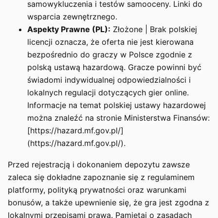
samowykluczenia i testów samooceny. Linki do
wsparcia zewnętrznego.
Aspekty Prawne (PL):
Złożone | Brak polskiej
licencji oznacza, że oferta nie jest kierowana
bezpośrednio do graczy w Polsce zgodnie z
polską ustawą hazardową. Gracze powinni być
świadomi indywidualnej odpowiedzialności i
lokalnych regulacji dotyczących gier online.
Informacje na temat polskiej ustawy hazardowej
można znaleźć na stronie Ministerstwa Finansów:
[https://hazard.mf.gov.pl/]
(https://hazard.mf.gov.pl/).
Przed rejestracją i dokonaniem depozytu zawsze
zaleca się dokładne zapoznanie się z regulaminem
platformy, polityką prywatności oraz warunkami
bonusów, a także upewnienie się, że gra jest zgodna z
lokalnymi przepisami prawa. Pamiętaj o zasadach