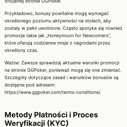
oficjalnej stronie GGPoker.
Przykładowo, bonusy powitalne mogą wymagać
określonego poziomu aktywności na stołach, aby
zostały w pełni uwolnione. Często spotyka się również
promocje takie jak „Honeymoon for Newcomers”,
które oferują codzienne misje z nagrodami przez
określony czas.
Ważne: Zawsze sprawdzaj aktualne warunki promocji
na stronie GGPoker, ponieważ mogą się one zmieniać.
Szczegóły dotyczące zasad i warunków bonusów są
dostępne pod adresem:
https://www.ggpoker.com/terms-conditions/
.
Metody Płatności i Proces
Weryfikacji (KYC)