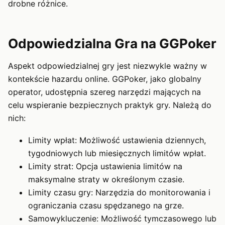
drobne różnice.
Odpowiedzialna Gra na GGPoker
Aspekt odpowiedzialnej gry jest niezwykle ważny w
kontekście hazardu online. GGPoker, jako globalny
operator, udostępnia szereg narzędzi mających na
celu wspieranie bezpiecznych praktyk gry. Należą do
nich:
Limity wpłat: Możliwość ustawienia dziennych,
tygodniowych lub miesięcznych limitów wpłat.
Limity strat: Opcja ustawienia limitów na
maksymalne straty w określonym czasie.
Limity czasu gry: Narzędzia do monitorowania i
ograniczania czasu spędzanego na grze.
Samowykluczenie: Możliwość tymczasowego lub