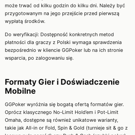
może trwać od kilku godzin do kilku dni. Należy być
przygotowanym na jego przejście przed pierwszą
wypłatą środków.
Do weryfikacji: Dostępność konkretnych metod
płatności dla graczy z Polski wymaga sprawdzenia
bezpośrednio w kliencie GGPoker lub na ich stronie
wsparcia, po zalogowaniu się.
Formaty Gier i Doświadczenie
Mobilne
GGPoker wyróżnia się bogatą ofertą formatów gier.
Oprócz klasycznego No-Limit Hold’em i Pot-Limit
Omaha, dostępne są również unikatowe warianty,
takie jak All-in or Fold, Spin & Gold (turnieje sit & go z