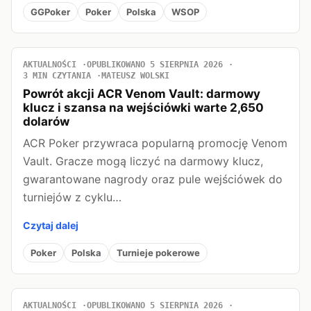
GGPoker
Poker
Polska
WSOP
AKTUALNOŚCI
OPUBLIKOWANO 5 SIERPNIA 2026
3 MIN CZYTANIA
MATEUSZ WOLSKI
Powrót akcji ACR Venom Vault: darmowy
klucz i szansa na wejściówki warte 2,650
dolarów
ACR Poker przywraca popularną promocję Venom
Vault. Gracze mogą liczyć na darmowy klucz,
gwarantowane nagrody oraz pule wejściówek do
turniejów z cyklu…
Czytaj dalej
Poker
Polska
Turnieje pokerowe
AKTUALNOŚCI
OPUBLIKOWANO 5 SIERPNIA 2026