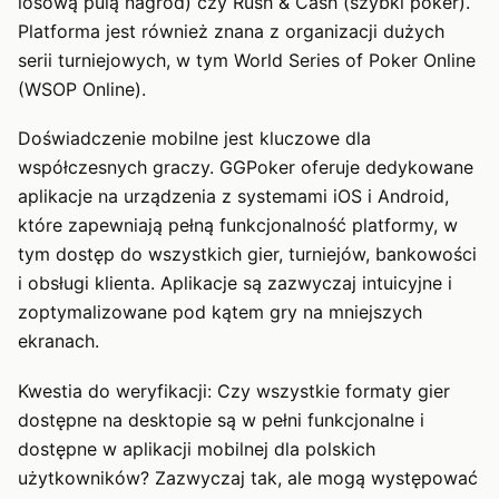
losową pulą nagród) czy Rush & Cash (szybki poker).
Platforma jest również znana z organizacji dużych
serii turniejowych, w tym World Series of Poker Online
(WSOP Online).
Doświadczenie mobilne jest kluczowe dla
współczesnych graczy. GGPoker oferuje dedykowane
aplikacje na urządzenia z systemami iOS i Android,
które zapewniają pełną funkcjonalność platformy, w
tym dostęp do wszystkich gier, turniejów, bankowości
i obsługi klienta. Aplikacje są zazwyczaj intuicyjne i
zoptymalizowane pod kątem gry na mniejszych
ekranach.
Kwestia do weryfikacji: Czy wszystkie formaty gier
dostępne na desktopie są w pełni funkcjonalne i
dostępne w aplikacji mobilnej dla polskich
użytkowników? Zazwyczaj tak, ale mogą występować