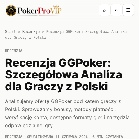
⌕
◐
☰
Start
»
Recenzje
»
Recenzja GGPoker: Szczegółowa Analiza
dla Graczy z Polski
RECENZJA
Recenzja GGPoker:
Szczegółowa Analiza
dla Graczy z Polski
Analizujemy ofertę GGPoker pod kątem graczy z
Polski. Sprawdzamy bonusy, metody płatności,
weryfikację konta, dostępne formaty gier i narzędzia
odpowiedzialnej gry.
RECENZJA
OPUBLIKOWANO 11 CZERWCA 2026
6 MIN CZYTANIA