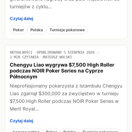
turniejów z cyklu…
Czytaj dalej
Poker
Polska
Turnieje pokerowe
AKTUALNOŚCI
OPUBLIKOWANO 5 SIERPNIA 2026
3 MIN CZYTANIA
MATEUSZ WOLSKI
Chengyu Liao wygrywa $7,500 High Roller
podczas NOIR Poker Series na Cyprze
Północnym
Nieprofesjonalny pokerzysta z Istambułu Chengyu
Liao zgarnął $300,000 za zwycięstwo w turnieju
$7,500 High Roller podczas NOIR Poker Series w
Merit Royal…
Czytaj dalej