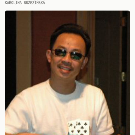
KAROLINA BRZEZINSKA