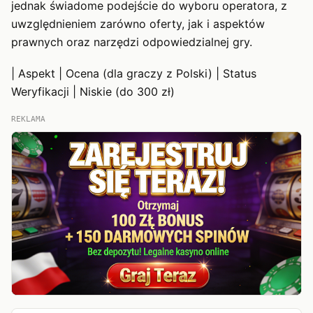
jednak świadome podejście do wyboru operatora, z
uwzględnieniem zarówno oferty, jak i aspektów
prawnych oraz narzędzi odpowiedzialnej gry.
| Aspekt | Ocena (dla graczy z Polski) | Status Weryfikacji
REKLAMA