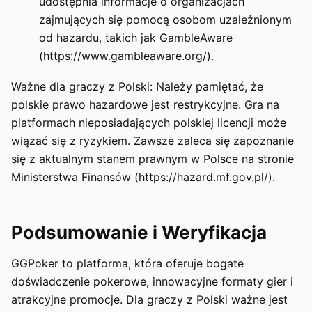
udostępnia informacje o organizacjach
zajmujących się pomocą osobom uzależnionym
od hazardu, takich jak GambleAware
(
https://www.gambleaware.org/
).
Ważne dla graczy z Polski: Należy pamiętać, że
polskie prawo hazardowe jest restrykcyjne. Gra na
platformach nieposiadających polskiej licencji może
wiązać się z ryzykiem. Zawsze zaleca się zapoznanie
się z aktualnym stanem prawnym w Polsce na stronie
Ministerstwa Finansów (
https://hazard.mf.gov.pl/
).
Podsumowanie i Weryfikacja
GGPoker to platforma, która oferuje bogate
doświadczenie pokerowe, innowacyjne formaty gier i
atrakcyjne promocje. Dla graczy z Polski ważne jest