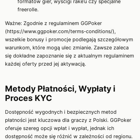
formatów gier, wyścigi rake’u czy specjalne
freerolle.
Ważne: Zgodnie z regulaminem GGPoker
(
https://www.ggpoker.com/terms-conditions/
),
wszelkie bonusy i promocje podlegają szczegółowym
warunkom, które mogą ulec zmianie. Zawsze zaleca
się dokładne zapoznanie się z aktualnym regulaminem
każdej oferty przed jej aktywacją.
Metody Płatności, Wypłaty i
Proces KYC
Dostępność wygodnych i bezpiecznych metod
płatności jest kluczowa dla graczy z Polski. GGPoker
oferuje szereg opcji wpłat i wypłat, jednak ich
dostępność może się różnić w zależności od regionu.