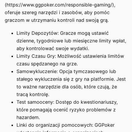
(
https://www.ggpoker.com/responsible-gaming/
),
oferuje szereg narzędzi i zasobów, aby pomóc
graczom w utrzymaniu kontroli nad swoją grą.
Limity Depozytów: Gracze mogą ustawić
dzienne, tygodniowe lub miesięczne limity wpłat,
aby kontrolować swoje wydatki.
Limity Czasu Gry: Możliwość ustawienia limitów
czasu spędzanego na grze.
Samowykluczenie: Opcja tymczasowego lub
stałego wykluczenia się z gry na platformie. Jest
to ważne narzędzie dla osób, które czują, że
tracą kontrolę.
Test samooceny: Dostęp do kwestionariuszy,
które pomagają ocenić ryzyko problemów z
hazardem.
Linki do organizacji pomocowych: GGPoker