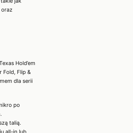
takie jak
 oraz
 Texas Hold’em
 Fold, Flip &
mem dla serii
mikro po
.
zą talią.
 all-in lub