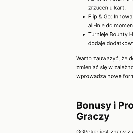
zrzuceniu kart.
Flip & Go: Innow
all-inie do momen
Turnieje Bounty H
dodaje dodatkowy 
Warto zauważyć, że do
zmieniać się w zależn
wprowadza nowe forma
Bonusy i Pr
Graczy
GGPoker jest znany z 