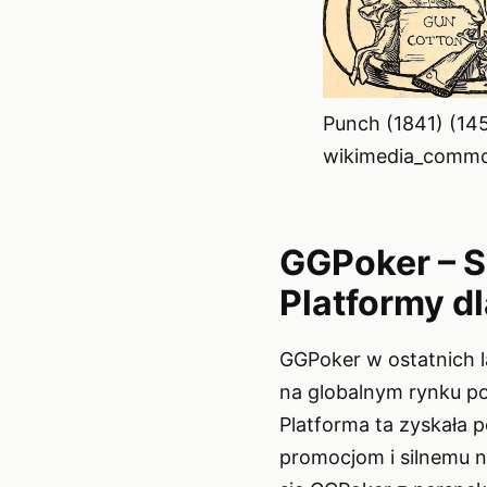
Punch (1841) (145
wikimedia_common
GGPoker – S
Platformy d
GGPoker w ostatnich l
na globalnym rynku pok
Platforma ta zyskała 
promocjom i silnemu n