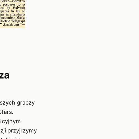
za
kszych graczy
tars.
akcyjnym
zji przyjrzymy