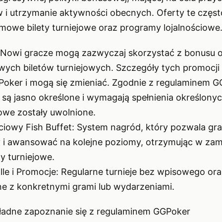
i utrzymanie aktywności obecnych. Oferty te częst
mowe bilety turniejowe oraz programy lojalnościowe
 Nowi gracze mogą zazwyczaj skorzystać z bonusu o
wych biletów turniejowych. Szczegóły tych promocji
Poker i mogą się zmieniać. Zgodnie z regulaminem G
ą jasno określone i wymagają spełnienia określonyc
owe zostały uwolnione.
ciowy Fish Buffet: System nagród, który pozwala g
i awansować na kolejne poziomy, otrzymując w zam
ty turniejowe.
le i Promocje: Regularne turnieje bez wpisowego ora
e z konkretnymi grami lub wydarzeniami.
kładne zapoznanie się z regulaminem GGPoker