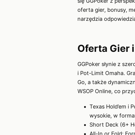
się GGPoker z perspekt
oferta gier, bonusy, m
narzędzia odpowiedzia
Oferta Gier
GGPoker słynie z szer
i Pot-Limit Omaha. Gra
Go, a także dynamiczn
WSOP Online, co przyc
Texas Hold’em i 
wysokie, w format
Short Deck (6+ Ho
All-In or Fold: F