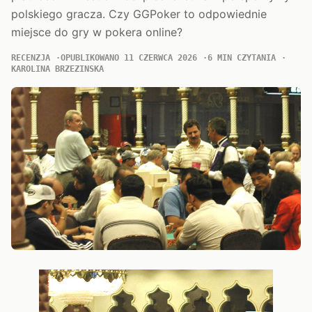
polskiego gracza. Czy GGPoker to odpowiednie
miejsce do gry w pokera online?
RECENZJA
OPUBLIKOWANO 11 CZERWCA 2026
6 MIN CZYTANIA
KAROLINA BRZEZINSKA