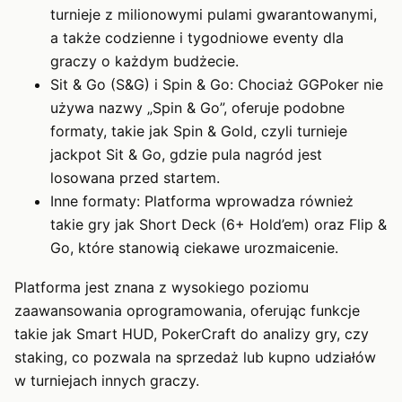
turnieje z milionowymi pulami gwarantowanymi,
a także codzienne i tygodniowe eventy dla
graczy o każdym budżecie.
Sit & Go (S&G) i Spin & Go: Chociaż GGPoker nie
używa nazwy „Spin & Go”, oferuje podobne
formaty, takie jak Spin & Gold, czyli turnieje
jackpot Sit & Go, gdzie pula nagród jest
losowana przed startem.
Inne formaty: Platforma wprowadza również
takie gry jak Short Deck (6+ Hold’em) oraz Flip &
Go, które stanowią ciekawe urozmaicenie.
Platforma jest znana z wysokiego poziomu
zaawansowania oprogramowania, oferując funkcje
takie jak Smart HUD, PokerCraft do analizy gry, czy
staking, co pozwala na sprzedaż lub kupno udziałów
w turniejach innych graczy.