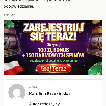
odpowiedzialnie.
REKLAMA
AUTOR
Karolina Brzezinska
Autor redakcyjny.