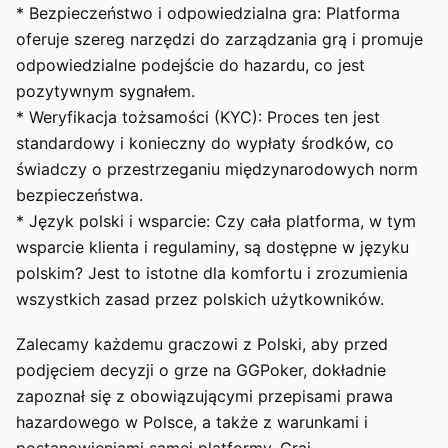
* Bezpieczeństwo i odpowiedzialna gra: Platforma
oferuje szereg narzędzi do zarządzania grą i promuje
odpowiedzialne podejście do hazardu, co jest
pozytywnym sygnałem.
* Weryfikacja tożsamości (KYC): Proces ten jest
standardowy i konieczny do wypłaty środków, co
świadczy o przestrzeganiu międzynarodowych norm
bezpieczeństwa.
* Język polski i wsparcie: Czy cała platforma, w tym
wsparcie klienta i regulaminy, są dostępne w języku
polskim? Jest to istotne dla komfortu i zrozumienia
wszystkich zasad przez polskich użytkowników.
Zalecamy każdemu graczowi z Polski, aby przed
podjęciem decyzji o grze na GGPoker, dokładnie
zapoznał się z obowiązującymi przepisami prawa
hazardowego w Polsce, a także z warunkami i
postanowieniami samej platformy. Graj