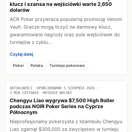
klucz i szansa na wejściówki warte 2,650
dolarów
ACR Poker przywraca popularną promocję Venom
Vault. Gracze mogą liczyć na darmowy klucz,
gwarantowane nagrody oraz pule wejściówek do
turniejów z cyklu…
Czytaj dalej
Poker
Polska
Turnieje pokerowe
AKTUALNOŚCI
OPUBLIKOWANO 5 SIERPNIA 2026
3 MIN CZYTANIA
MATEUSZ WOLSKI
Chengyu Liao wygrywa $7,500 High Roller
podczas NOIR Poker Series na Cyprze
Północnym
Nieprofesjonalny pokerzysta z Istambułu Chengyu
Liao zgarnął $300,000 za zwycięstwo w turnieju