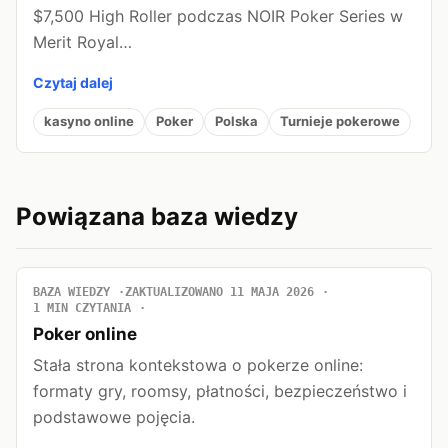
$7,500 High Roller podczas NOIR Poker Series w
Merit Royal…
Czytaj dalej
kasyno online
Poker
Polska
Turnieje pokerowe
Powiązana baza wiedzy
BAZA WIEDZY
ZAKTUALIZOWANO 11 MAJA 2026
1 MIN CZYTANIA
Poker online
Stała strona kontekstowa o pokerze online:
formaty gry, roomsy, płatności, bezpieczeństwo i
podstawowe pojęcia.