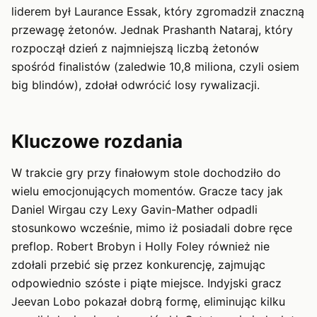
liderem był Laurance Essak, który zgromadził znaczną
przewagę żetonów. Jednak Prashanth Nataraj, który
rozpoczął dzień z najmniejszą liczbą żetonów
spośród finalistów (zaledwie 10,8 miliona, czyli osiem
big blindów), zdołał odwrócić losy rywalizacji.
Kluczowe rozdania
W trakcie gry przy finałowym stole dochodziło do
wielu emocjonujących momentów. Gracze tacy jak
Daniel Wirgau czy Lexy Gavin-Mather odpadli
stosunkowo wcześnie, mimo iż posiadali dobre ręce
preflop. Robert Brobyn i Holly Foley również nie
zdołali przebić się przez konkurencję, zajmując
odpowiednio szóste i piąte miejsce. Indyjski gracz
Jeevan Lobo pokazał dobrą formę, eliminując kilku