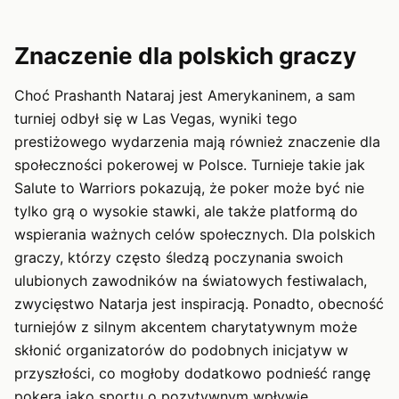
Znaczenie dla polskich graczy
Choć Prashanth Nataraj jest Amerykaninem, a sam
turniej odbył się w Las Vegas, wyniki tego
prestiżowego wydarzenia mają również znaczenie dla
społeczności pokerowej w Polsce. Turnieje takie jak
Salute to Warriors pokazują, że poker może być nie
tylko grą o wysokie stawki, ale także platformą do
wspierania ważnych celów społecznych. Dla polskich
graczy, którzy często śledzą poczynania swoich
ulubionych zawodników na światowych festiwalach,
zwycięstwo Natarja jest inspiracją. Ponadto, obecność
turniejów z silnym akcentem charytatywnym może
skłonić organizatorów do podobnych inicjatyw w
przyszłości, co mogłoby dodatkowo podnieść rangę
pokera jako sportu o pozytywnym wpływie