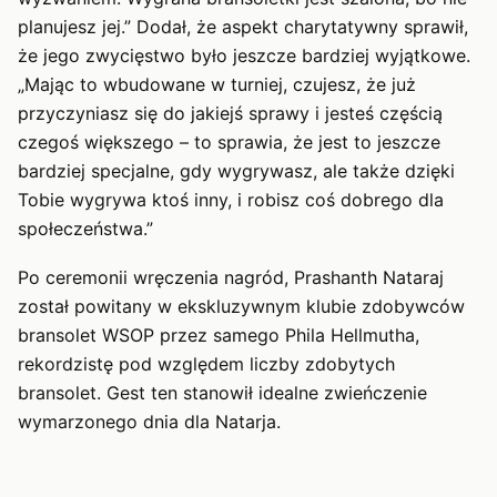
planujesz jej.” Dodał, że aspekt charytatywny sprawił,
że jego zwycięstwo było jeszcze bardziej wyjątkowe.
„Mając to wbudowane w turniej, czujesz, że już
przyczyniasz się do jakiejś sprawy i jesteś częścią
czegoś większego – to sprawia, że jest to jeszcze
bardziej specjalne, gdy wygrywasz, ale także dzięki
Tobie wygrywa ktoś inny, i robisz coś dobrego dla
społeczeństwa.”
Po ceremonii wręczenia nagród, Prashanth Nataraj
został powitany w ekskluzywnym klubie zdobywców
bransolet WSOP przez samego Phila Hellmutha,
rekordzistę pod względem liczby zdobytych
bransolet. Gest ten stanowił idealne zwieńczenie
wymarzonego dnia dla Natarja.