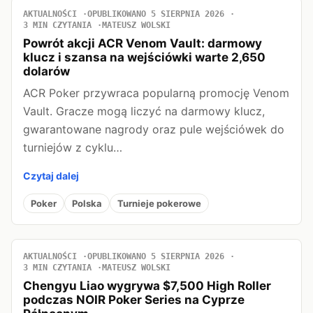
AKTUALNOŚCI
OPUBLIKOWANO 5 SIERPNIA 2026
3 MIN CZYTANIA
MATEUSZ WOLSKI
Powrót akcji ACR Venom Vault: darmowy
klucz i szansa na wejściówki warte 2,650
dolarów
ACR Poker przywraca popularną promocję Venom
Vault. Gracze mogą liczyć na darmowy klucz,
gwarantowane nagrody oraz pule wejściówek do
turniejów z cyklu…
Czytaj dalej
Poker
Polska
Turnieje pokerowe
AKTUALNOŚCI
OPUBLIKOWANO 5 SIERPNIA 2026
3 MIN CZYTANIA
MATEUSZ WOLSKI
Chengyu Liao wygrywa $7,500 High Roller
podczas NOIR Poker Series na Cyprze