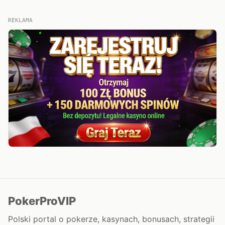
REKLAMA
PokerProVIP
Polski portal o pokerze, kasynach, bonusach, strategii