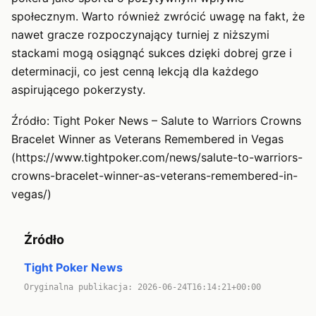
społecznym. Warto również zwrócić uwagę na fakt, że
nawet gracze rozpoczynający turniej z niższymi
stackami mogą osiągnąć sukces dzięki dobrej grze i
determinacji, co jest cenną lekcją dla każdego
aspirującego pokerzysty.
Źródło: Tight Poker News – Salute to Warriors Crowns
Bracelet Winner as Veterans Remembered in Vegas
(https://www.tightpoker.com/news/salute-to-warriors-
crowns-bracelet-winner-as-veterans-remembered-in-
vegas/)
Źródło
Tight Poker News
Oryginalna publikacja: 2026-06-24T16:14:21+00:00