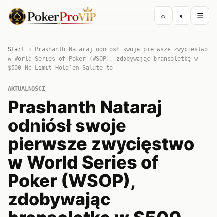
⌕
◐
☰
Start
»
Prashanth Nataraj odniósł swoje pierwsze zwycięstwo
w World Series of Poker (WSOP), zdobywając bransoletkę w
$500 No-Limit Hold’em Salute to
AKTUALNOŚCI
Prashanth Nataraj
odniósł swoje
pierwsze zwycięstwo
w World Series of
Poker (WSOP),
zdobywając