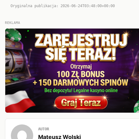
Oryginalna publikacja: 2026-06-24T03:48:00+00:00
REKLAMA
AUTOR
Mateusz Wolski