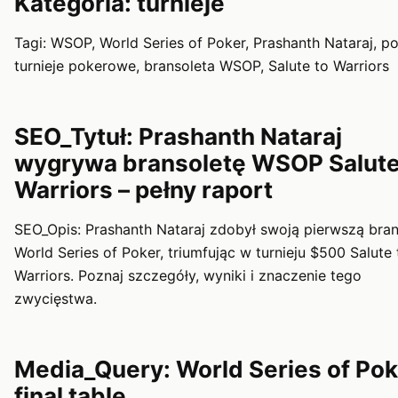
Kategoria: turnieje
Tagi: WSOP, World Series of Poker, Prashanth Nataraj, po
turnieje pokerowe, bransoleta WSOP, Salute to Warriors
SEO_Tytuł: Prashanth Nataraj
wygrywa bransoletę WSOP Salute
Warriors – pełny raport
SEO_Opis: Prashanth Nataraj zdobył swoją pierwszą bran
World Series of Poker, triumfując w turnieju $500 Salute 
Warriors. Poznaj szczegóły, wyniki i znaczenie tego
zwycięstwa.
Media_Query: World Series of Pok
final table