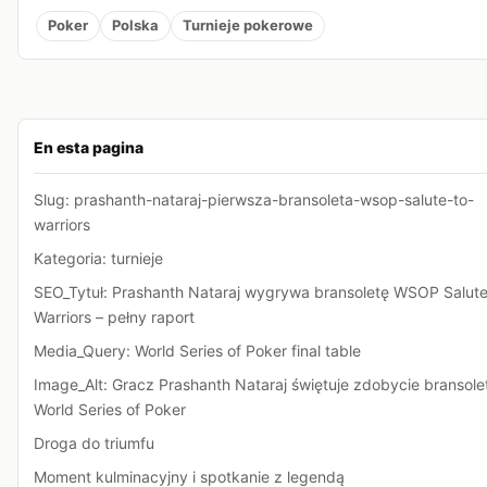
Poker
Polska
Turnieje pokerowe
En esta pagina
Slug: prashanth-nataraj-pierwsza-bransoleta-wsop-salute-to-
warriors
Kategoria: turnieje
SEO_Tytuł: Prashanth Nataraj wygrywa bransoletę WSOP Salute
Warriors – pełny raport
Media_Query: World Series of Poker final table
Image_Alt: Gracz Prashanth Nataraj świętuje zdobycie bransole
World Series of Poker
Droga do triumfu
Moment kulminacyjny i spotkanie z legendą