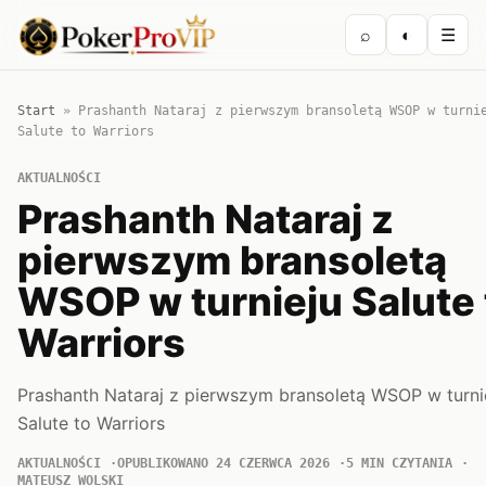
⌕
◐
☰
Start
»
Prashanth Nataraj z pierwszym bransoletą WSOP w turni
Salute to Warriors
AKTUALNOŚCI
Prashanth Nataraj z
pierwszym bransoletą
WSOP w turnieju Salute 
Warriors
Prashanth Nataraj z pierwszym bransoletą WSOP w turni
Salute to Warriors
AKTUALNOŚCI
OPUBLIKOWANO 24 CZERWCA 2026
5 MIN CZYTANIA
MATEUSZ WOLSKI