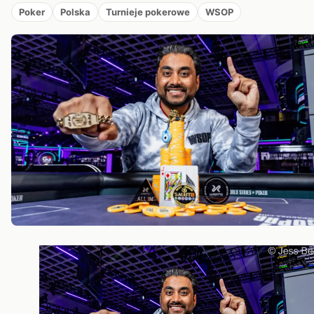
Poker
Polska
Turnieje pokerowe
WSOP