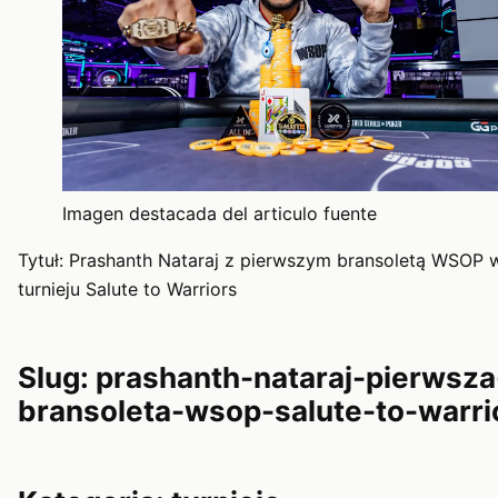
Imagen destacada del articulo fuente
Tytuł: Prashanth Nataraj z pierwszym bransoletą WSOP 
turnieju Salute to Warriors
Slug: prashanth-nataraj-pierwsza
bransoleta-wsop-salute-to-warri