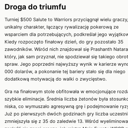
Droga do triumfu
Turniej $500 Salute to Warriors przyciągnął wielu graczy,
unikalny charakter, łączący rywalizację pokerową ze
wsparciem dla potrzebujących, podkreślał jego wyjątko
Kiedy rozpoczęto finałowy dzień, do gry pozostało 35
zawodników. Wśród nich znajdował się Prashanth Nataraj
który, jak sam przyznał, nie spodziewał się takiego obro
spraw. Jego poprzedni najwyższy wynik w karierze wyno
000 dolarów, a pokonanie tej bariery stało się dla niego
dodatkową motywacją do walki o zwycięstwo.
Gra na finałowym stole obfitowała w emocjonujące rozda
szybkie eliminacje. Średnia liczba żetonów była stosun
niska, co wymuszało agresywną grę i podejmowanie ryz
Już po pierwszych dwóch godzinach gry liczba uczestn
zmniejszyła się z 35 do zaledwie 13. Wśród wyeliminow