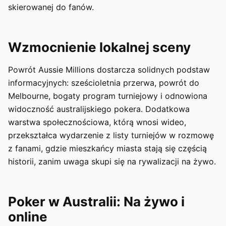
skierowanej do fanów.
Wzmocnienie lokalnej sceny
Powrót Aussie Millions dostarcza solidnych podstaw
informacyjnych: sześcioletnia przerwa, powrót do
Melbourne, bogaty program turniejowy i odnowiona
widoczność australijskiego pokera. Dodatkowa
warstwa społecznościowa, którą wnosi wideo,
przekształca wydarzenie z listy turniejów w rozmowę
z fanami, gdzie mieszkańcy miasta stają się częścią
historii, zanim uwaga skupi się na rywalizacji na żywo.
Poker w Australii: Na żywo i
online