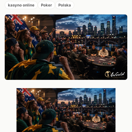
kasyno online
Poker
Polska