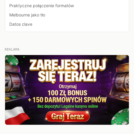
Praktyczne połączenie formatów
Melbourne jako tło
Datos clave
REKLAMA