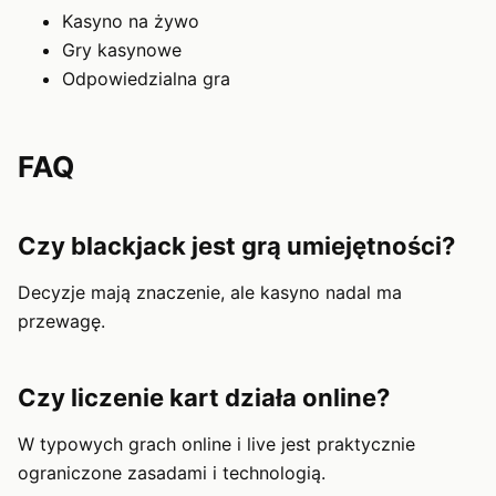
Kasyno na żywo
Gry kasynowe
Odpowiedzialna gra
FAQ
Czy blackjack jest grą umiejętności?
Decyzje mają znaczenie, ale kasyno nadal ma
przewagę.
Czy liczenie kart działa online?
W typowych grach online i live jest praktycznie
ograniczone zasadami i technologią.