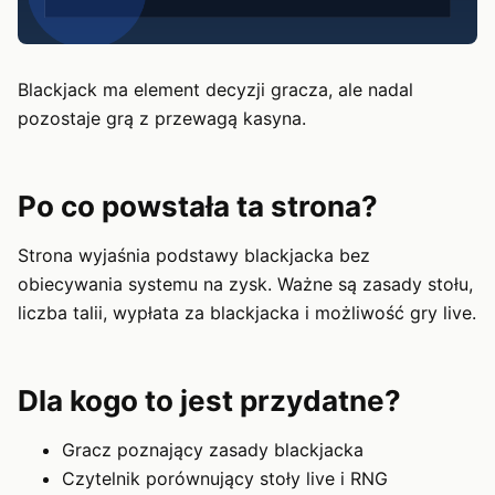
Blackjack ma element decyzji gracza, ale nadal
pozostaje grą z przewagą kasyna.
Po co powstała ta strona?
Strona wyjaśnia podstawy blackjacka bez
obiecywania systemu na zysk. Ważne są zasady stołu,
liczba talii, wypłata za blackjacka i możliwość gry live.
Dla kogo to jest przydatne?
Gracz poznający zasady blackjacka
Czytelnik porównujący stoły live i RNG