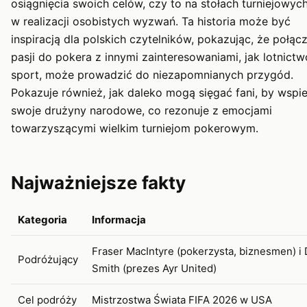
osiągnięcia swoich celów, czy to na stołach turniejowych
w realizacji osobistych wyzwań. Ta historia może być
inspiracją dla polskich czytelników, pokazując, że połąc
pasji do pokera z innymi zainteresowaniami, jak lotnict
sport, może prowadzić do niezapomnianych przygód.
Pokazuje również, jak daleko mogą sięgać fani, by wspi
swoje drużyny narodowe, co rezonuje z emocjami
towarzyszącymi wielkim turniejom pokerowym.
Najważniejsze fakty
Kategoria
Informacja
Fraser MacIntyre (pokerzysta, biznesmen) i 
Podróżujący
Smith (prezes Ayr United)
Cel podróży
Mistrzostwa Świata FIFA 2026 w USA