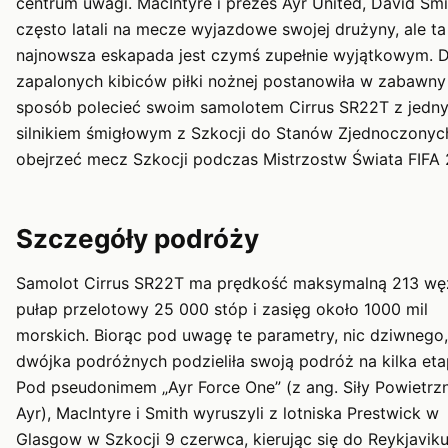
centrum uwagi. MacIntyre i prezes Ayr United, David Smi
często latali na mecze wyjazdowe swojej drużyny, ale ta
najnowsza eskapada jest czymś zupełnie wyjątkowym. 
zapalonych kibiców piłki nożnej postanowiła w zabawny
sposób polecieć swoim samolotem Cirrus SR22T z jedn
silnikiem śmigłowym z Szkocji do Stanów Zjednoczonyc
obejrzeć mecz Szkocji podczas Mistrzostw Świata FIFA 
Szczegóły podróży
Samolot Cirrus SR22T ma prędkość maksymalną 213 wę
pułap przelotowy 25 000 stóp i zasięg około 1000 mil
morskich. Biorąc pod uwagę te parametry, nic dziwnego,
dwójka podróżnych podzieliła swoją podróż na kilka et
Pod pseudonimem „Ayr Force One” (z ang. Siły Powietrz
Ayr), MacIntyre i Smith wyruszyli z lotniska Prestwick w
Glasgow w Szkocji 9 czerwca, kierując się do Reykjavik