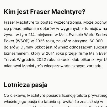
Kim jest Fraser MacIntyre?
Fraser MacIntyre to postać wszechstronna. Może pochw
się ponad milionem dolarów w wygranych z turniejów na
żywo, w tym 214. miejscem w Main Evencie World Series
Poker (WSOP) w 2025 roku, za które otrzymał 60 000
dolarów. Dumny Szkot jest również odnoszącym sukces
biznesmenem, który w 2014 roku przejął firmę Main Eve
Travel. W grudniu 2022 roku szkocki klub piłkarski Ayr U
mianował MacIntyre’a wiceprzewodniczącym zarządu.
Lotnicza pasja
Co ciekawe, MacIntyre posiada licencję pilota prywatne
właśnie jego pasja do latania sprawiła, że znalazł się w