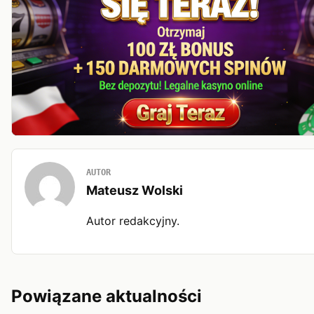
AUTOR
Mateusz Wolski
Autor redakcyjny.
Powiązane aktualności