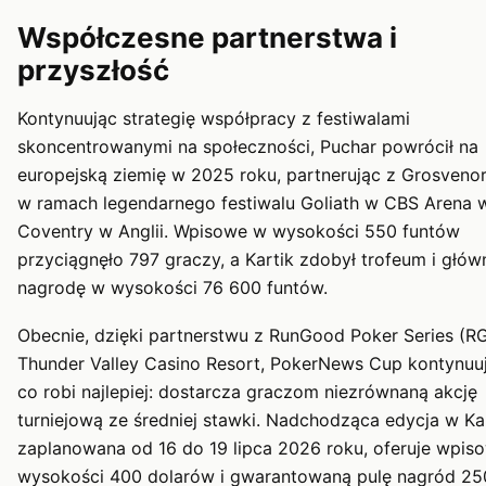
Współczesne partnerstwa i
przyszłość
Kontynuując strategię współpracy z festiwalami
skoncentrowanymi na społeczności, Puchar powrócił na
europejską ziemię w 2025 roku, partnerując z Grosveno
w ramach legendarnego festiwalu Goliath w CBS Arena 
Coventry w Anglii. Wpisowe w wysokości 550 funtów
przyciągnęło 797 graczy, a Kartik zdobył trofeum i głów
nagrodę w wysokości 76 600 funtów.
Obecnie, dzięki partnerstwu z RunGood Poker Series (R
Thunder Valley Casino Resort, PokerNews Cup kontynuuj
co robi najlepiej: dostarcza graczom niezrównaną akcję
turniejową ze średniej stawki. Nadchodząca edycja w Kali
zaplanowana od 16 do 19 lipca 2026 roku, oferuje wpis
wysokości 400 dolarów i gwarantowaną pulę nagród 25