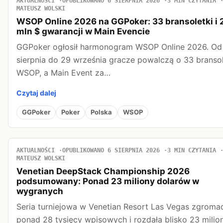
AKTUALNOŚCI
OPUBLIKOWANO 6 SIERPNIA 2026
3 MIN CZYTANIA
MATEUSZ WOLSKI
WSOP Online 2026 na GGPoker: 33 bransoletki i 
mln $ gwarancji w Main Evencie
GGPoker ogłosił harmonogram WSOP Online 2026. Od
sierpnia do 29 września gracze powalczą o 33 bransol
WSOP, a Main Event za…
Czytaj dalej
GGPoker
Poker
Polska
WSOP
AKTUALNOŚCI
OPUBLIKOWANO 6 SIERPNIA 2026
3 MIN CZYTANIA
MATEUSZ WOLSKI
Venetian DeepStack Championship 2026
podsumowany: Ponad 23 miliony dolarów w
wygranych
Seria turniejowa w Venetian Resort Las Vegas zgromad
ponad 28 tysięcy wpisowych i rozdała blisko 23 milio