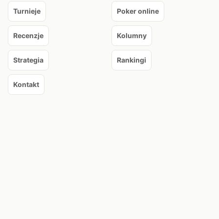
Turnieje
Poker online
Recenzje
Kolumny
Strategia
Rankingi
Kontakt