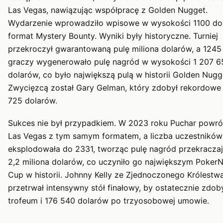
Las Vegas, nawiązując współpracę z Golden Nugget.
Wydarzenie wprowadziło wpisowe w wysokości 1100 dol
format Mystery Bounty. Wyniki były historyczne. Turniej
przekroczył gwarantowaną pulę miliona dolarów, a 1245
graczy wygenerowało pulę nagród w wysokości 1 207 6
dolarów, co było największą pulą w historii Golden Nugg
Zwycięzcą został Gary Gelman, który zdobył rekordowe
725 dolarów.
Sukces nie był przypadkiem. W 2023 roku Puchar powró
Las Vegas z tym samym formatem, a liczba uczestników
eksplodowała do 2331, tworząc pulę nagród przekracza
2,2 miliona dolarów, co uczyniło go największym Poker
Cup w historii. Johnny Kelly ze Zjednoczonego Królestw
przetrwał intensywny stół finałowy, by ostatecznie zdob
trofeum i 176 540 dolarów po trzyosobowej umowie.