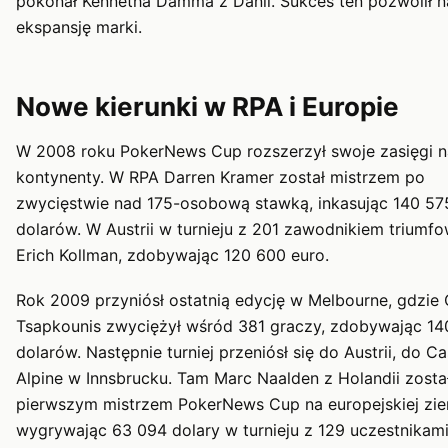
pokonał Kennetha Damma z Danii. Sukces ten pozwolił n
ekspansję marki.
Nowe kierunki w RPA i Europie
W 2008 roku PokerNews Cup rozszerzył swoje zasięgi n
kontynenty. W RPA Darren Kramer został mistrzem po
zwycięstwie nad 175-osobową stawką, inkasując 140 57
dolarów. W Austrii w turnieju z 201 zawodnikiem triumfo
Erich Kollman, zdobywając 120 600 euro.
Rok 2009 przyniósł ostatnią edycję w Melbourne, gdzie
Tsapkounis zwyciężył wśród 381 graczy, zdobywając 14
dolarów. Następnie turniej przeniósł się do Austrii, do C
Alpine w Innsbrucku. Tam Marc Naalden z Holandii zosta
pierwszym mistrzem PokerNews Cup na europejskiej zie
wygrywając 63 094 dolary w turnieju z 129 uczestnikami