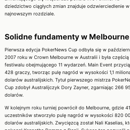
dziedzictwo ciągłych zmian znajduje odzwierciedlenie w
najnowszym rozdziale.
Solidne fundamenty w Melbourne
Pierwsza edycja PokerNews Cup odbyła się w październ
2007 roku w Crown Melbourne w Australii i była częścią
festiwalu obejmującego 11 wydarzeń. Main Event przycią
428 graczy, tworząc pulę nagród w wysokości 1,1 milion
dolarów australijskich. Tytuł pierwszego mistrza Poker
Cup zdobył Australijczyk Dory Zayner, zgarniając 266 9
dolarów.
W kolejnym roku turniej powrócił do Melbourne, gdzie 4
uczestników stworzyło pulę nagród w wysokości 820 0
dolarów australijskich. Zwycięzcą został Nali Kaselias, k