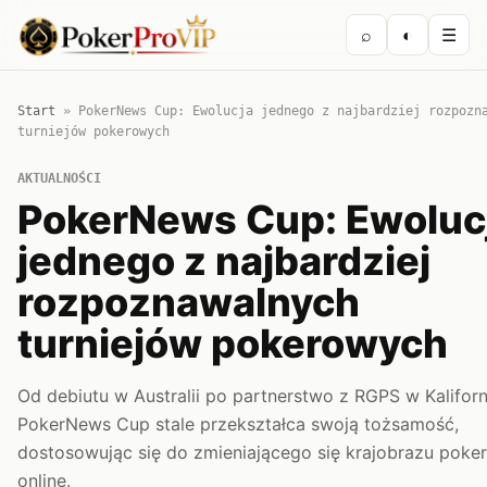
⌕
◐
☰
Start
»
PokerNews Cup: Ewolucja jednego z najbardziej rozpozn
turniejów pokerowych
AKTUALNOŚCI
PokerNews Cup: Ewoluc
jednego z najbardziej
rozpoznawalnych
turniejów pokerowych
Od debiutu w Australii po partnerstwo z RGPS w Kaliforni
PokerNews Cup stale przekształca swoją tożsamość,
dostosowując się do zmieniającego się krajobrazu pokera
online.