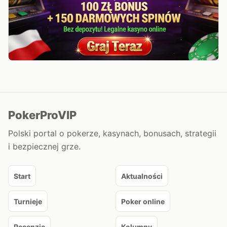
PokerProVIP
Polski portal o pokerze, kasynach, bonusach, strategii
i bezpiecznej grze.
Start
Aktualności
Turnieje
Poker online
Recenzje
Kolumny