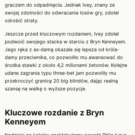
graczem do odpadnięcia. Jednak Ivey, znany ze
swojej zdolności do odwracania losów gry, zdołał
odrobić straty.
Jeszcze przed kluczowym rozdaniem, Ivey zdołał
podwoić swojego stacka w starciu z Bryn Kenneyem.
Jego ręka z as-damą okazała się lepsza od króla-
damy przeciwnika, co pozwoliło mu awansować do
środka stawki z około 4,2 milionami żetonów. Kolejne
udane zagrania typu three-bet jam pozwoliły mu
przekroczyć granicę 20 big blindów, dając realną
szansę na walkę o wyższe pozycje.
Kluczowe rozdanie z Bryn
Kenneyem