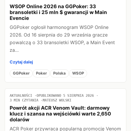
WSOP Online 2026 na GGPoker: 33
bransoletki i 25 mln $ gwarancji w Main
Evencie
GGPoker ogłosił harmonogram WSOP Online
2026. Od 16 sierpnia do 29 września gracze
powalczą o 33 bransoletki WSOP, a Main Event
za…
Czytaj dalej
GGPoker
Poker
Polska
WSOP
AKTUALNOŚCI
OPUBLIKOWANO 5 SIERPNIA 2026
3 MIN CZYTANIA
MATEUSZ WOLSKI
Powrót akcji ACR Venom Vault: darmowy
klucz i szansa na wejściówki warte 2,650
dolarów
ACR Poker przywraca popularną promocję Venom