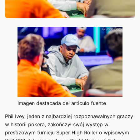
Imagen destacada del articulo fuente
Phil Ivey, jeden z najbardziej rozpoznawalnych graczy
w historii pokera, zakończył swój występ w
prestiżowym turnieju Super High Roller o wpisowym