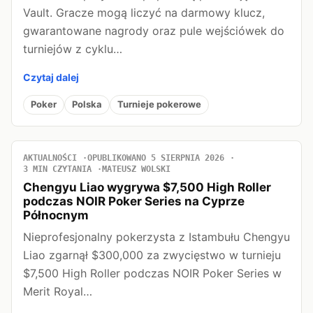
Vault. Gracze mogą liczyć na darmowy klucz,
gwarantowane nagrody oraz pule wejściówek do
turniejów z cyklu…
Czytaj dalej
Poker
Polska
Turnieje pokerowe
AKTUALNOŚCI
OPUBLIKOWANO 5 SIERPNIA 2026
3 MIN CZYTANIA
MATEUSZ WOLSKI
Chengyu Liao wygrywa $7,500 High Roller
podczas NOIR Poker Series na Cyprze
Północnym
Nieprofesjonalny pokerzysta z Istambułu Chengyu
Liao zgarnął $300,000 za zwycięstwo w turnieju
$7,500 High Roller podczas NOIR Poker Series w
Merit Royal…