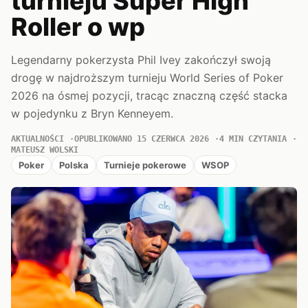
turnieju Super High
Roller o wp
Legendarny pokerzysta Phil Ivey zakończył swoją
drogę w najdroższym turnieju World Series of Poker
2026 na ósmej pozycji, tracąc znaczną część stacka
w pojedynku z Bryn Kenneyem.
AKTUALNOŚCI
OPUBLIKOWANO 15 CZERWCA 2026
4 MIN CZYTANIA
MATEUSZ WOLSKI
Poker
Polska
Turnieje pokerowe
WSOP