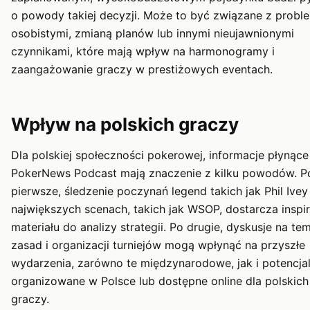
o powody takiej decyzji. Może to być związane z probl
osobistymi, zmianą planów lub innymi nieujawnionymi
czynnikami, które mają wpływ na harmonogramy i
zaangażowanie graczy w prestiżowych eventach.
Wpływ na polskich graczy
Dla polskiej społeczności pokerowej, informacje płynące
PokerNews Podcast mają znaczenie z kilku powodów. P
pierwsze, śledzenie poczynań legend takich jak Phil Ivey
największych scenach, takich jak WSOP, dostarcza inspira
materiału do analizy strategii. Po drugie, dyskusje na te
zasad i organizacji turniejów mogą wpłynąć na przyszłe
wydarzenia, zarówno te międzynarodowe, jak i potencjal
organizowane w Polsce lub dostępne online dla polskich
graczy.