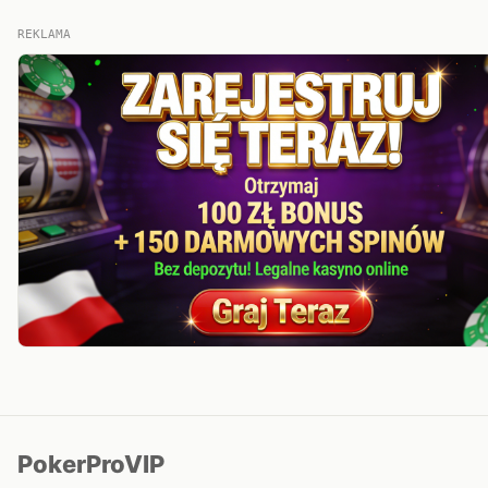
REKLAMA
PokerProVIP