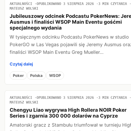
AKTUALNOŚCI
OPUBLIKOWANO 3 SIERPNIA 2026
3 MIN CZYTANIA
MATEUSZ WOLSKI
Jubileuszowy odcinek Podcastu PokerNews: Jer
Ausmus i finaliści WSOP Main Eventu gośćmi
specjalnego wydania
W tysięcznym odcinku Podcastu PokerNews w studio
PokerGO w Las Vegas pojawili się Jeremy Ausmus ora
finaliści WSOP Main Eventu Greg Mueller…
Czytaj dalej
Poker
Polska
WSOP
AKTUALNOŚCI
OPUBLIKOWANO 3 SIERPNIA 2026
3 MIN CZYTANIA
MATEUSZ WOLSKI
Chengyu Liao wygrywa High Rollera NOIR Poker
Series i zgarnia 300 000 dolarów na Cyprze
Amatorski gracz z Stambułu triumfował w turnieju Hig