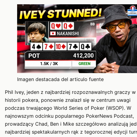
Imagen destacada del articulo fuente
Phil Ivey, jeden z najbardziej rozpoznawalnych graczy w
historii pokera, ponownie znalazł się w centrum uwagi
podczas trwającego World Series of Poker (WSOP). W
najnowszym odcinku popularnego PokerNews Podcast,
prowadzący Chad, Ben i Mike szczegółowo analizują jed
najbardziej spektakularnych rąk z tegorocznej edycji turn