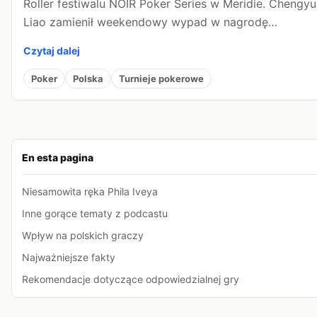
Roller festiwalu NOIR Poker Series w Meridie. Chengyu
Liao zamienił weekendowy wypad w nagrodę…
Czytaj dalej
Poker
Polska
Turnieje pokerowe
En esta pagina
Niesamowita ręka Phila Iveya
Inne gorące tematy z podcastu
Wpływ na polskich graczy
Najważniejsze fakty
Rekomendacje dotyczące odpowiedzialnej gry