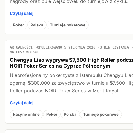
nagrody oraz pule wejściówek do turniejów z cyklu…
Czytaj dalej
Poker
Polska
Turnieje pokerowe
AKTUALNOŚCI
OPUBLIKOWANO 5 SIERPNIA 2026
3 MIN CZYTANIA
MATEUSZ WOLSKI
Chengyu Liao wygrywa $7,500 High Roller podcz
NOIR Poker Series na Cyprze Północnym
Nieprofesjonalny pokerzysta z Istambułu Chengyu Lia
zgarnął $300,000 za zwycięstwo w turnieju $7,500 Hi
Roller podczas NOIR Poker Series w Merit Royal…
Czytaj dalej
kasyno online
Poker
Polska
Turnieje pokerowe