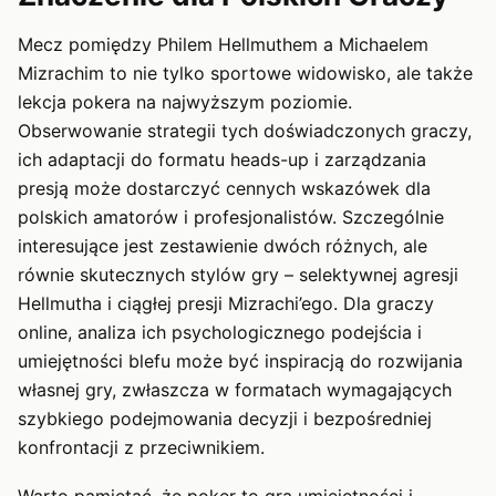
Mecz pomiędzy Philem Hellmuthem a Michaelem
Mizrachim to nie tylko sportowe widowisko, ale także
lekcja pokera na najwyższym poziomie.
Obserwowanie strategii tych doświadczonych graczy,
ich adaptacji do formatu heads-up i zarządzania
presją może dostarczyć cennych wskazówek dla
polskich amatorów i profesjonalistów. Szczególnie
interesujące jest zestawienie dwóch różnych, ale
równie skutecznych stylów gry – selektywnej agresji
Hellmutha i ciągłej presji Mizrachi’ego. Dla graczy
online, analiza ich psychologicznego podejścia i
umiejętności blefu może być inspiracją do rozwijania
własnej gry, zwłaszcza w formatach wymagających
szybkiego podejmowania decyzji i bezpośredniej
konfrontacji z przeciwnikiem.
Warto pamiętać, że poker to gra umiejętności i