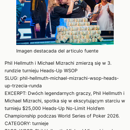
Imagen destacada del articulo fuente
Phil Hellmuth i Michael Mizrachi zmierzą się w 3.
rundzie turnieju Heads-Up WSOP
SLUG: phil-hellmuth-michael-mizrachi-wsop-heads-
up-trzecia-runda
EXCERPT: Dwóch legendarnych graczy, Phil Hellmuth i
Michael Mizrachi, spotka się w ekscytującym starciu w
turnieju $25,000 Heads-Up No-Limit Hold’em
Championship podczas World Series of Poker 2026.
CATEGORY: turnieje