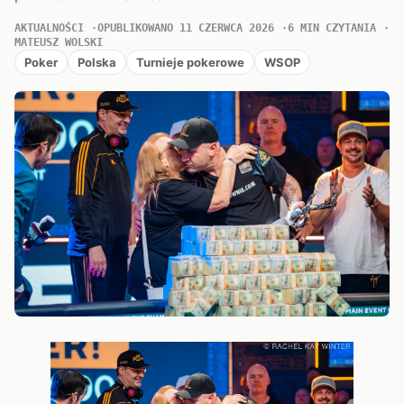
AKTUALNOŚCI
OPUBLIKOWANO 11 CZERWCA 2026
6 MIN CZYTANIA
MATEUSZ WOLSKI
Poker
Polska
Turnieje pokerowe
WSOP