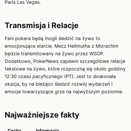
Paris Las Vegas.
Transmisja i Relacje
Fani pokera będą mogli śledzić na żywo to
emocjonujące starcie. Mecz Hellmutha z Mizrachim
będzie transmitowany na żywo przez WSOP.
Dodatkowo, PokerNews zapewni szczegółowe relacje
tekstowe na żywo, które rozpoczną się około godziny
12:30 czasu pacyficznego (PT). Jest to doskonała
okazja, by na bieżąco śledzić rozwój wydarzeń i
emocje towarzyszące grze na najwyższym poziomie.
Najważniejsze fakty
Cecha
Informacja