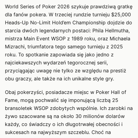
World Series of Poker 2026 szykuje prawdziwą gratkę
dla fanów pokera. W trzeciej rundzie turnieju $25,000
Heads-Up No-Limit Hold’em Championship dojdzie do
starcia dwóch legendarnych postaci: Phila Hellmutha,
mistrza Main Event WSOP z 1989 roku, oraz Michaela
Mizrachi, triumfatora tego samego turnieju z 2025
roku. To spotkanie zapowiada się jako jedno z
najciekawszych wydarzeń tegorocznej serii,
przyciągając uwagę nie tylko ze względu na prestiż
obu graczy, ale także na ich unikalne style gry.
Obaj pokerzyści, posiadacze miejsc w Poker Hall of
Fame, mogą pochwalić się imponującą liczbą 25
bransoletek WSOP zdobytych wspólnie. Ich zarobki na
żywo szacowane są na około 30 milionów dolarów
każdy, co świadczy o ich długotrwałej obecności i
sukcesach na najwyższym szczeblu. Choć na