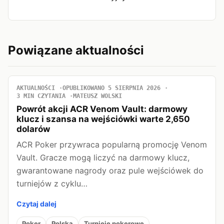
Powiązane aktualności
AKTUALNOŚCI
OPUBLIKOWANO 5 SIERPNIA 2026
3 MIN CZYTANIA
MATEUSZ WOLSKI
Powrót akcji ACR Venom Vault: darmowy
klucz i szansa na wejściówki warte 2,650
dolarów
ACR Poker przywraca popularną promocję Venom
Vault. Gracze mogą liczyć na darmowy klucz,
gwarantowane nagrody oraz pule wejściówek do
turniejów z cyklu…
Czytaj dalej
Poker
Polska
Turnieje pokerowe