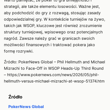
strategii, ale także elementu losowości. Ważne jest,
aby podchodzić do gry z rozwagą, stosując zasady
odpowiedzialnej gry. W kontekście turniejów na żywo,
takich jak WSOP, kluczowe jest również zrozumienie
struktury turniejowej, wpisowego oraz potencjalnych
nagród. Zawsze należy grać w granicach swoich
możliwości finansowych i traktować pokera jako
formę rozrywki.
Źródło: PokerNews Global – Phil Hellmuth and Michael
Mizrachi to Face-Off in WSOP Heads-Up Third Round
– https://www.pokernews.com/news/2026/05/phil-
hellmuth-versus-michael-mizrachi-at-wsop-51374.htm
Źródło
PokerNews Global