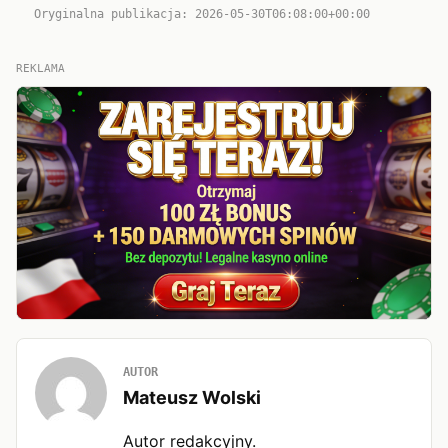
Oryginalna publikacja: 2026-05-30T06:08:00+00:00
REKLAMA
AUTOR
Mateusz Wolski
Autor redakcyjny.