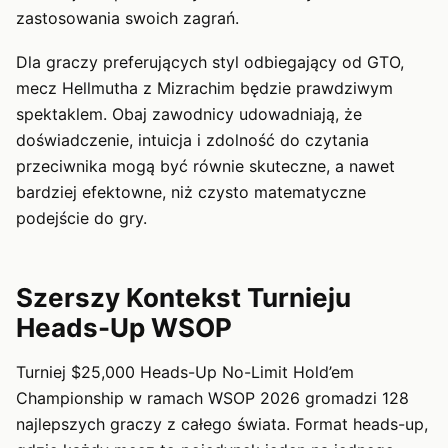
zastosowania swoich zagrań.
Dla graczy preferujących styl odbiegający od GTO,
mecz Hellmutha z Mizrachim będzie prawdziwym
spektaklem. Obaj zawodnicy udowadniają, że
doświadczenie, intuicja i zdolność do czytania
przeciwnika mogą być równie skuteczne, a nawet
bardziej efektowne, niż czysto matematyczne
podejście do gry.
Szerszy Kontekst Turnieju
Heads-Up WSOP
Turniej $25,000 Heads-Up No-Limit Hold’em
Championship w ramach WSOP 2026 gromadzi 128
najlepszych graczy z całego świata. Format heads-up,