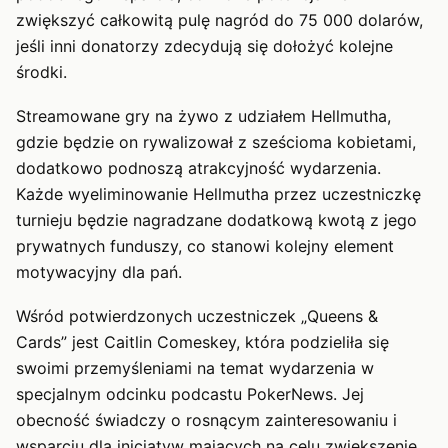
zwiększyć całkowitą pulę nagród do 75 000 dolarów,
jeśli inni donatorzy zdecydują się dołożyć kolejne
środki.
Streamowane gry na żywo z udziałem Hellmutha,
gdzie będzie on rywalizował z sześcioma kobietami,
dodatkowo podnoszą atrakcyjność wydarzenia.
Każde wyeliminowanie Hellmutha przez uczestniczkę
turnieju będzie nagradzane dodatkową kwotą z jego
prywatnych funduszy, co stanowi kolejny element
motywacyjny dla pań.
Wśród potwierdzonych uczestniczek „Queens &
Cards” jest Caitlin Comeskey, która podzieliła się
swoimi przemyśleniami na temat wydarzenia w
specjalnym odcinku podcastu PokerNews. Jej
obecność świadczy o rosnącym zainteresowaniu i
wsparciu dla inicjatyw mających na celu zwiększenie