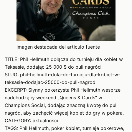
Imagen destacada del articulo fuente
TITLE: Phil Hellmuth dołącza do turnieju dla kobiet w
Teksasie, dodając 25 000 $ do puli nagród
SLUG: phil-hellmuth-dola-do-turnieju-dla-kobiet-w-
teksasie-dodajac-25000-do-puli-nagrod
EXCERPT: Słynny pokerzysta Phil Hellmuth wesprze
nadchodzący weekend „Queens & Cards” w
Champions Social, dodając znaczną kwotę do puli
nagród, aby zachęcić więcej kobiet do gry w pokera.
CATEGORY: aktualnosci
TAGS: Phil Hellmuth, poker kobiet, turnieje pokerowe,