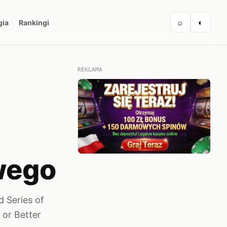
⌕
◐
gia
Rankingi
REKLAMA
owego
 Series of
 or Better