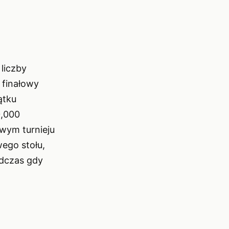
liczby
 finałowy
ątku
0,000
wym turnieju
ego stołu,
odczas gdy