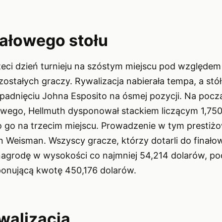
nałowego stołu
zeci dzień turnieju na szóstym miejscu pod względem 
ostałych graczy. Rywalizacja nabierała tempa, a stół
adnięciu Johna Esposito na ósmej pozycji. Na pocz
ałowego, Hellmuth dysponował stackiem liczącym 1,75
 go na trzecim miejscu. Prowadzenie w tym prestiżo
 Weisman. Wszyscy gracze, którzy dotarli do finałow
nagrodę w wysokości co najmniej 54,214 dolarów, p
ponującą kwotę 450,176 dolarów.
walizacja