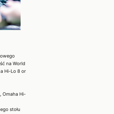
alowego
ść na World
a Hi-Lo 8 or
e, Omaha Hi-
wego stołu