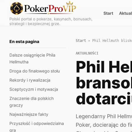
Start
Aktua
Polski portal o pokerze, kasynach, bonusach,
strategii i bezpiecznej grze.
Start
»
Phil Hellmuth blisk
En esta pagina
AKTUALNOŚCI
Dalsze osiągnięcie Phila
Phil He
Hellmutha
Droga do finałowego stołu
branso
Rekordy i rywalizacja
Sceptycyzm i motywacja
dotarci
Znaczenie dla polskich
graczy
Najważniejsze fakty
Legendarny Phil Hellm
Przyszłość i odpowiedzialna
Poker, docierając do f
gra