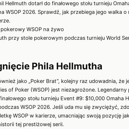
 Hellmuth dotarł do finałowego stołu turnieju Omaha
na WSOP 2026. Sprawdź, jak przebiega jego walka o
erze.
j pokerowy WSOP na żywo
uth przy stole pokerowym podczas turnieju World Ser
gnięcie Phila Hellmutha
ównież jako „Poker Brat”, kolejny raz udowadnia, że j
ries of Poker (WSOP) jest niezagrożone. Legendarny
inałowego stołu turnieju Event #9: $10,000 Omaha H
podczas WSOP 2026. Jeśli uda mu się zwyciężyć, zd
letkę WSOP w karierze, umacniając swoją pozycję jak
torii tej prestiżowej serii.