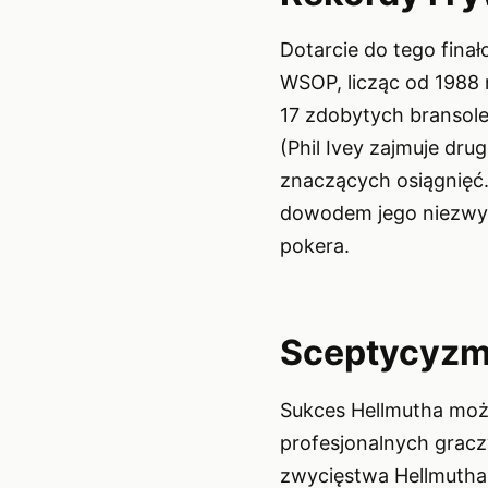
Dotarcie do tego finał
WSOP, licząc od 1988 
17 zdobytych bransole
(Phil Ivey zajmuje dru
znaczących osiągnięć.
dowodem jego niezwyk
pokera.
Sceptycyzm
Sukces Hellmutha może
profesjonalnych grac
zwycięstwa Hellmutha