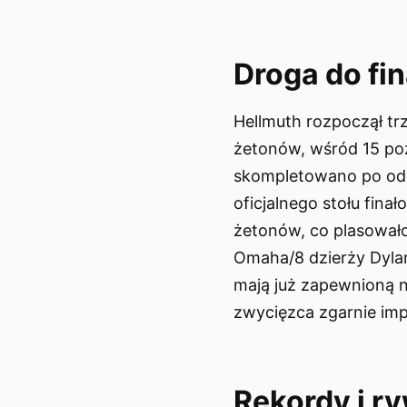
Droga do fi
Hellmuth rozpoczął tr
żetonów, wśród 15 poz
skompletowano po odp
oficjalnego stołu fin
żetonów, co plasowało
Omaha/8 dzierży Dylan
mają już zapewnioną 
zwycięzca zgarnie im
Rekordy i ry