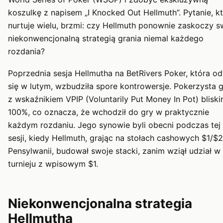
koszulkę z napisem „I Knocked Out Hellmuth”. Pytanie, k
nurtuje wielu, brzmi: czy Hellmuth ponownie zaskoczy s
niekonwencjonalną strategią grania niemal każdego
rozdania?
Poprzednia sesja Hellmutha na BetRivers Poker, która od
się w lutym, wzbudziła spore kontrowersje. Pokerzysta g
z wskaźnikiem VPIP (Voluntarily Put Money In Pot) blisk
100%, co oznacza, że wchodził do gry w praktycznie
każdym rozdaniu. Jego synowie byli obecni podczas tej
sesji, kiedy Hellmuth, grając na stołach cashowych $1/$
Pensylwanii, budował swoje stacki, zanim wziął udział w
turnieju z wpisowym $1.
Niekonwencjonalna strategia
Hellmutha