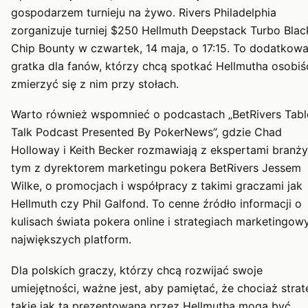
gospodarzem turnieju na żywo. Rivers Philadelphia
zorganizuje turniej $250 Hellmuth Deepstack Turbo Blac
Chip Bounty w czwartek, 14 maja, o 17:15. To dodatkow
gratka dla fanów, którzy chcą spotkać Hellmutha osobiśc
zmierzyć się z nim przy stołach.
Warto również wspomnieć o podcastach „BetRivers Tabl
Talk Podcast Presented By PokerNews”, gdzie Chad
Holloway i Keith Becker rozmawiają z ekspertami branży
tym z dyrektorem marketingu pokera BetRivers Jessem
Wilke, o promocjach i współpracy z takimi graczami jak
Hellmuth czy Phil Galfond. To cenne źródło informacji o
kulisach świata pokera online i strategiach marketingow
największych platform.
Dla polskich graczy, którzy chcą rozwijać swoje
umiejętności, ważne jest, aby pamiętać, że chociaż strat
takie jak ta prezentowana przez Hellmutha mogą być