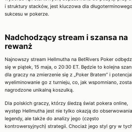
i struktury stacków, jest kluczowa dla długoterminoweg
sukcesu w pokerze.
Nadchodzący stream i szansa na
rewanż
Najnowszy stream Hellmutha na BetRivers Poker odbędz
się w piątek, 15 maja, o 20:30 ET. Będzie to kolejna szan
dla graczy na zmierzenie się z „Poker Bratem” i potencja
wyeliminowanie go z turnieju, co, jak wspomniano, zosta
nagrodzone unikalną koszulką.
Dla polskich graczy, którzy śledzą świat pokera online,
występ Hellmutha jest nie tylko okazją do obserwowani
legendy, ale także do analizy jego (często
kontrowersyjnych) strategii. Chociaż jego styl gry w tyc