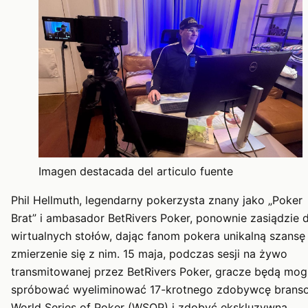
Imagen destacada del articulo fuente
Phil Hellmuth, legendarny pokerzysta znany jako „Poker
Brat” i ambasador BetRivers Poker, ponownie zasiądzie 
wirtualnych stołów, dając fanom pokera unikalną szansę
zmierzenie się z nim. 15 maja, podczas sesji na żywo
transmitowanej przez BetRivers Poker, gracze będą mogl
spróbować wyeliminować 17-krotnego zdobywcę branso
World Series of Poker (WSOP) i zdobyć ekskluzywną