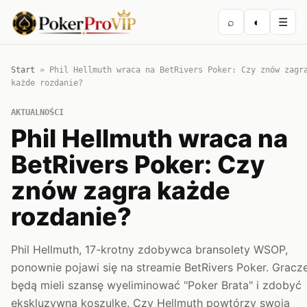
⌕
◐
☰
Start
»
Phil Hellmuth wraca na BetRivers Poker: Czy znów zagr
każde rozdanie?
AKTUALNOŚCI
Phil Hellmuth wraca na
BetRivers Poker: Czy
znów zagra każde
rozdanie?
Phil Hellmuth, 17-krotny zdobywca bransolety WSOP,
ponownie pojawi się na streamie BetRivers Poker. Gracz
będą mieli szansę wyeliminować "Poker Brata" i zdobyć
ekskluzywną koszulkę. Czy Hellmuth powtórzy swoją