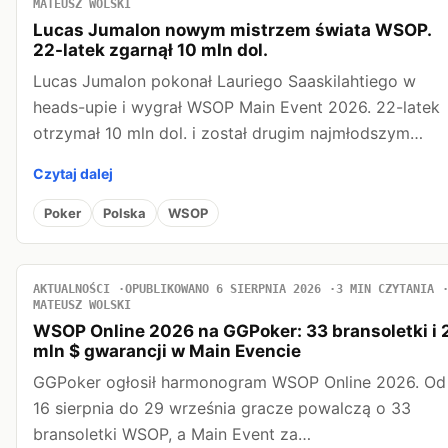
MATEUSZ WOLSKI
Lucas Jumalon nowym mistrzem świata WSOP.
22-latek zgarnął 10 mln dol.
Lucas Jumalon pokonał Lauriego Saaskilahtiego w
heads-upie i wygrał WSOP Main Event 2026. 22-latek
otrzymał 10 mln dol. i został drugim najmłodszym…
Czytaj dalej
Poker
Polska
WSOP
AKTUALNOŚCI
OPUBLIKOWANO 6 SIERPNIA 2026
3 MIN CZYTANIA
MATEUSZ WOLSKI
WSOP Online 2026 na GGPoker: 33 bransoletki i 
mln $ gwarancji w Main Evencie
GGPoker ogłosił harmonogram WSOP Online 2026. Od
16 sierpnia do 29 września gracze powalczą o 33
bransoletki WSOP, a Main Event za…