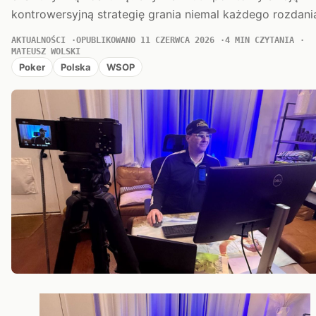
kontrowersyjną strategię grania niemal każdego rozdani
AKTUALNOŚCI
OPUBLIKOWANO 11 CZERWCA 2026
4 MIN CZYTANIA
MATEUSZ WOLSKI
Poker
Polska
WSOP