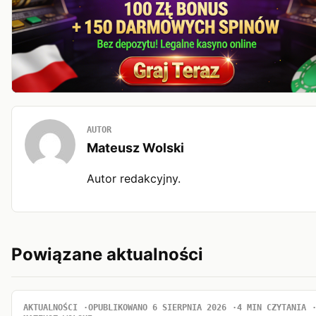
AUTOR
Mateusz Wolski
Autor redakcyjny.
Powiązane aktualności
AKTUALNOŚCI
OPUBLIKOWANO 6 SIERPNIA 2026
4 MIN CZYTANIA