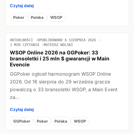
Czytaj dalej
Poker
Polska
WSOP
AKTUALNOŚCI
OPUBLIKOWANO 6 SIERPNIA 2026
3 MIN CZYTANIA
MATEUSZ WOLSKI
WSOP Online 2026 na GGPoker: 33
bransoletki i 25 mln $ gwarancji w Main
Evencie
GGPoker ogłosił harmonogram WSOP Online
2026. Od 16 sierpnia do 29 września gracze
powalczą o 33 bransoletki WSOP, a Main Event
za…
Czytaj dalej
GGPoker
Poker
Polska
WSOP