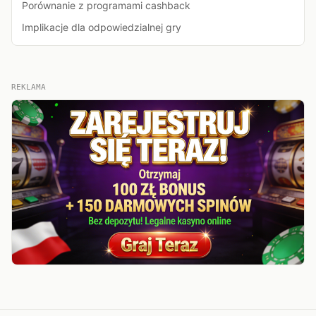
Porównanie z programami cashback
Implikacje dla odpowiedzialnej gry
REKLAMA