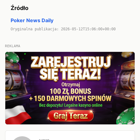
Źródło
Poker News Daily
Oryginalna publikacja: 2026-05-12T15:06:00+00:00
REKLAMA