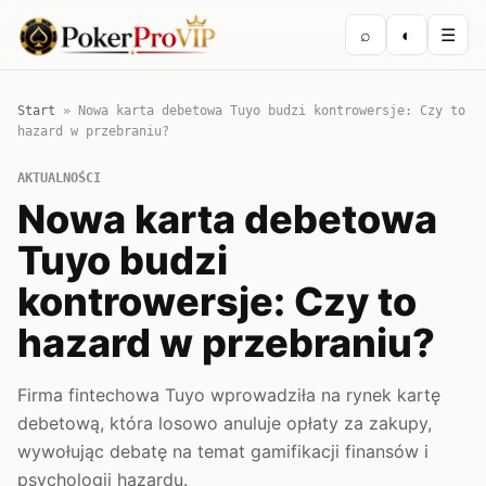
⌕
◐
☰
Start
»
Nowa karta debetowa Tuyo budzi kontrowersje: Czy to
hazard w przebraniu?
AKTUALNOŚCI
Nowa karta debetowa
Tuyo budzi
kontrowersje: Czy to
hazard w przebraniu?
Firma fintechowa Tuyo wprowadziła na rynek kartę
debetową, która losowo anuluje opłaty za zakupy,
wywołując debatę na temat gamifikacji finansów i
psychologii hazardu.