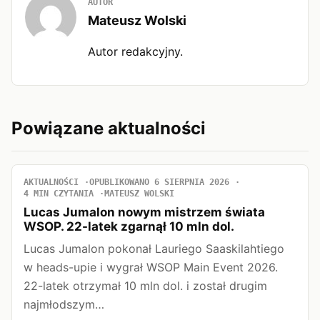
AUTOR
Mateusz Wolski
Autor redakcyjny.
Powiązane aktualności
AKTUALNOŚCI
OPUBLIKOWANO 6 SIERPNIA 2026
4 MIN CZYTANIA
MATEUSZ WOLSKI
Lucas Jumalon nowym mistrzem świata
WSOP. 22-latek zgarnął 10 mln dol.
Lucas Jumalon pokonał Lauriego Saaskilahtiego
w heads-upie i wygrał WSOP Main Event 2026.
22-latek otrzymał 10 mln dol. i został drugim
najmłodszym…