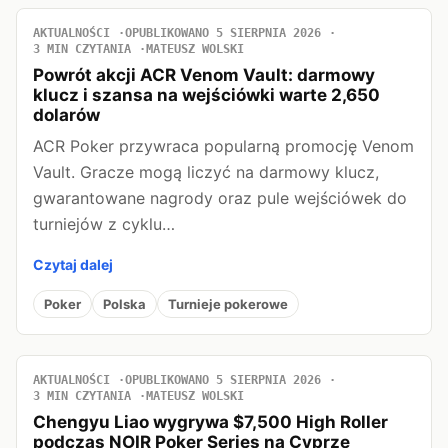
AKTUALNOŚCI
OPUBLIKOWANO 5 SIERPNIA 2026
3 MIN CZYTANIA
MATEUSZ WOLSKI
Powrót akcji ACR Venom Vault: darmowy
klucz i szansa na wejściówki warte 2,650
dolarów
ACR Poker przywraca popularną promocję Venom
Vault. Gracze mogą liczyć na darmowy klucz,
gwarantowane nagrody oraz pule wejściówek do
turniejów z cyklu…
Czytaj dalej
Poker
Polska
Turnieje pokerowe
AKTUALNOŚCI
OPUBLIKOWANO 5 SIERPNIA 2026
3 MIN CZYTANIA
MATEUSZ WOLSKI
Chengyu Liao wygrywa $7,500 High Roller
podczas NOIR Poker Series na Cyprze