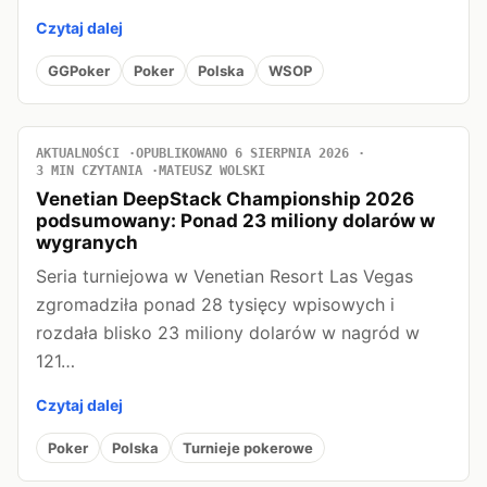
Czytaj dalej
GGPoker
Poker
Polska
WSOP
AKTUALNOŚCI
OPUBLIKOWANO 6 SIERPNIA 2026
3 MIN CZYTANIA
MATEUSZ WOLSKI
Venetian DeepStack Championship 2026
podsumowany: Ponad 23 miliony dolarów w
wygranych
Seria turniejowa w Venetian Resort Las Vegas
zgromadziła ponad 28 tysięcy wpisowych i
rozdała blisko 23 miliony dolarów w nagród w
121…
Czytaj dalej
Poker
Polska
Turnieje pokerowe