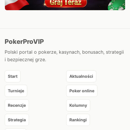
PokerProVIP
Polski portal o pokerze, kasynach, bonusach, strategii
i bezpiecznej grze.
Start
Aktualności
Turnieje
Poker online
Recenzje
Kolumny
Strategia
Rankingi