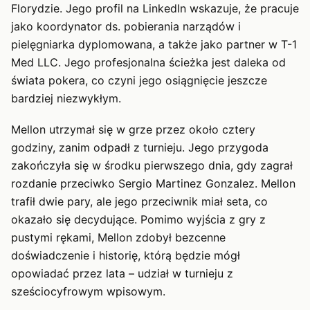
Florydzie. Jego profil na LinkedIn wskazuje, że pracuje
jako koordynator ds. pobierania narządów i
pielęgniarka dyplomowana, a także jako partner w T-1
Med LLC. Jego profesjonalna ścieżka jest daleka od
świata pokera, co czyni jego osiągnięcie jeszcze
bardziej niezwykłym.
Mellon utrzymał się w grze przez około cztery
godziny, zanim odpadł z turnieju. Jego przygoda
zakończyła się w środku pierwszego dnia, gdy zagrał
rozdanie przeciwko Sergio Martinez Gonzalez. Mellon
trafił dwie pary, ale jego przeciwnik miał seta, co
okazało się decydujące. Pomimo wyjścia z gry z
pustymi rękami, Mellon zdobył bezcenne
doświadczenie i historię, którą będzie mógł
opowiadać przez lata – udział w turnieju z
sześciocyfrowym wpisowym.