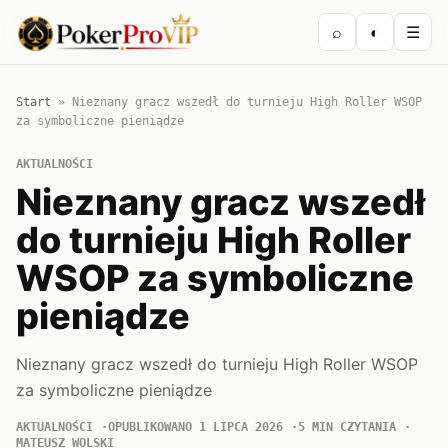
⌕
◐
☰
Start
»
Nieznany gracz wszedł do turnieju High Roller WSOP
za symboliczne pieniądze
AKTUALNOŚCI
Nieznany gracz wszedł
do turnieju High Roller
WSOP za symboliczne
pieniądze
Nieznany gracz wszedł do turnieju High Roller WSOP
za symboliczne pieniądze
AKTUALNOŚCI
OPUBLIKOWANO 1 LIPCA 2026
5 MIN CZYTANIA
MATEUSZ WOLSKI