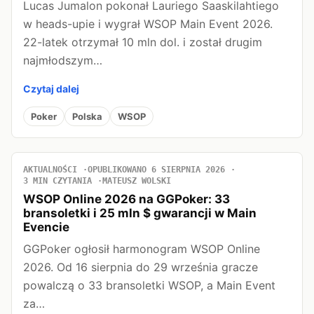
Lucas Jumalon pokonał Lauriego Saaskilahtiego
w heads-upie i wygrał WSOP Main Event 2026.
22-latek otrzymał 10 mln dol. i został drugim
najmłodszym…
Czytaj dalej
Poker
Polska
WSOP
AKTUALNOŚCI
OPUBLIKOWANO 6 SIERPNIA 2026
3 MIN CZYTANIA
MATEUSZ WOLSKI
WSOP Online 2026 na GGPoker: 33
bransoletki i 25 mln $ gwarancji w Main
Evencie
GGPoker ogłosił harmonogram WSOP Online
2026. Od 16 sierpnia do 29 września gracze
powalczą o 33 bransoletki WSOP, a Main Event
za…