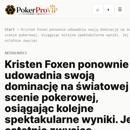
⌕
◐
☰
Start
»
Kristen Foxen ponownie udowadnia swoją dominację na ś
scenie pokerowej, osiągając kolejne spektakularne wyniki. Jej
ostatnie zwycięs
AKTUALNOŚCI
Kristen Foxen ponownie
udowadnia swoją
dominację na światowej
scenie pokerowej,
osiągając kolejne
spektakularne wyniki. J