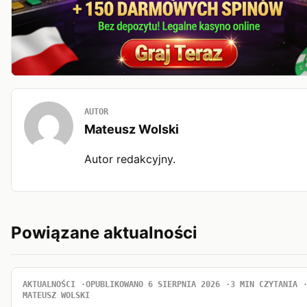
AUTOR
Mateusz Wolski
Autor redakcyjny.
Powiązane aktualności
AKTUALNOŚCI
OPUBLIKOWANO 6 SIERPNIA 2026
3 MIN CZYTANIA
MATEUSZ WOLSKI