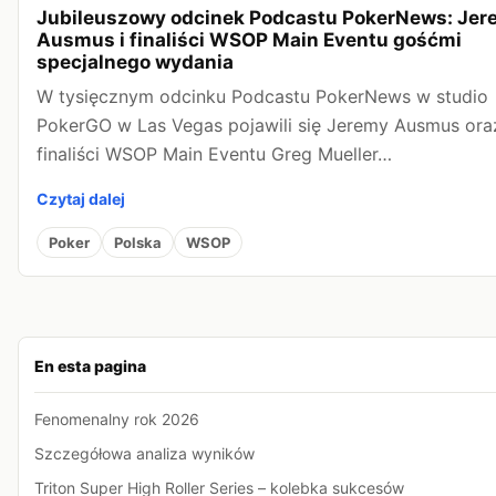
Jubileuszowy odcinek Podcastu PokerNews: Jer
Ausmus i finaliści WSOP Main Eventu gośćmi
specjalnego wydania
W tysięcznym odcinku Podcastu PokerNews w studio
PokerGO w Las Vegas pojawili się Jeremy Ausmus ora
finaliści WSOP Main Eventu Greg Mueller…
Czytaj dalej
Poker
Polska
WSOP
En esta pagina
Fenomenalny rok 2026
Szczegółowa analiza wyników
Triton Super High Roller Series – kolebka sukcesów