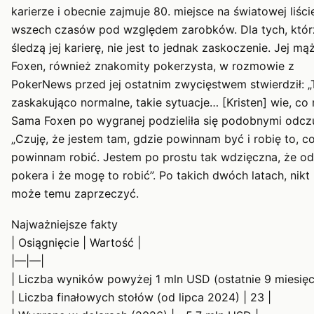
karierze i obecnie zajmuje 80. miejsce na światowej liści
wszech czasów pod względem zarobków. Dla tych, któr
śledzą jej karierę, nie jest to jednak zaskoczenie. Jej mą
Foxen, również znakomity pokerzysta, w rozmowie z
PokerNews przed jej ostatnim zwycięstwem stwierdził: „
zaskakująco normalne, takie sytuacje… [Kristen] wie, co r
Sama Foxen po wygranej podzieliła się podobnymi odcz
„Czuję, że jestem tam, gdzie powinnam być i robię to, c
powinnam robić. Jestem po prostu tak wdzięczna, że o
pokera i że mogę to robić”. Po takich dwóch latach, nikt 
może temu zaprzeczyć.
Najważniejsze fakty
| Osiągnięcie | Wartość |
|—|—|
| Liczba wyników powyżej 1 mln USD (ostatnie 9 miesięcy
| Liczba finałowych stołów (od lipca 2024) | 23 |