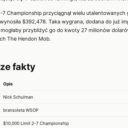
 2-7 Championship przyciągnął wielu utalentowanych g
 wynosiła $392,478. Taka wygrana, dodana do już i
mogłaby przybliżyć go do kwoty 27 milionów dolaró
ych The Hendon Mob.
ze fakty
Opis
Nick Schulman
bransoleta WSOP
$10,000 Limit 2-7 Championship