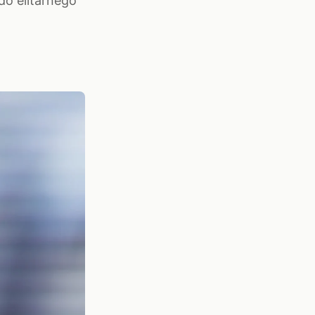
do elitarnego