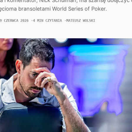
 i komentator, Nick Schulman, ma szansę dołączyć 
ęcioma bransoletami World Series of Poker.
9 CZERWCA 2026
4 MIN CZYTANIA
MATEUSZ WOLSKI