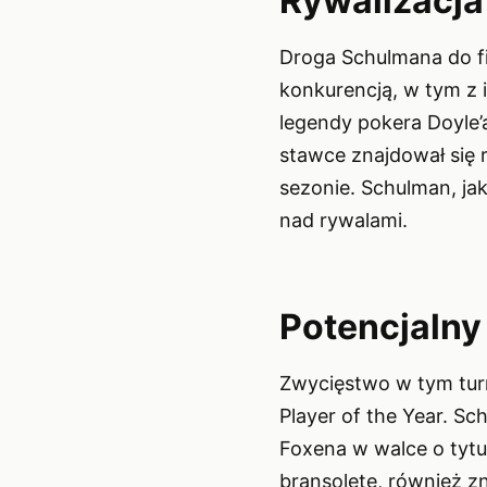
Rywalizacja
Droga Schulmana do fin
konkurencją, w tym z
legendy pokera Doyle’
stawce znajdował się 
sezonie. Schulman, ja
nad rywalami.
Potencjalny
Zwycięstwo w tym tur
Player of the Year. S
Foxena w walce o tytu
bransoletę, również z