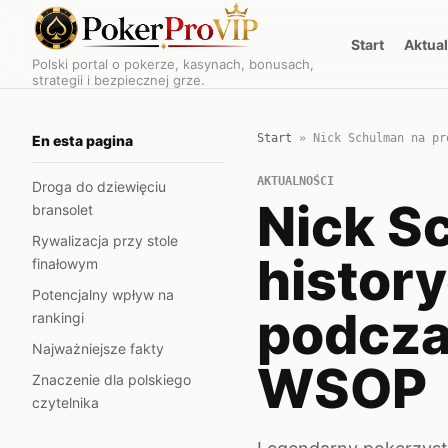
Start
Aktua
Polski portal o pokerze, kasynach, bonusach,
strategii i bezpiecznej grze.
Start
»
Nick Schulman na pr
En esta pagina
AKTUALNOŚCI
Droga do dziewięciu
Nick S
bransolet
Rywalizacja przy stole
histor
finałowym
Potencjalny wpływ na
podcza
rankingi
Najważniejsze fakty
WSOP
Znaczenie dla polskiego
czytelnika