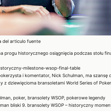
del articulo fuente
na progu historycznego osiągnięcia podczas stołu fi
istoryczny-milestone-wsop-final-table
okerzysta i komentator, Nick Schulman, ma szansę 
zy z dziewięcioma bransoletami World Series of Poker
ulman, poker, bransolety WSOP, pokerowe legendy
man bliski 9. bransolety WSOP – historyczny momen