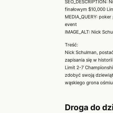
SEO_DESCRIPTION: Nic
finałowym $10,000 Lim
MEDIA_QUERY: poker pla
event
IMAGE_ALT: Nick Schu
Treść:
Nick Schulman, posta
zapisania się w histor
Limit 2-7 Championshi
zdobyć swoją dziewią
wąskiego grona ośmiu 
Droga do dz