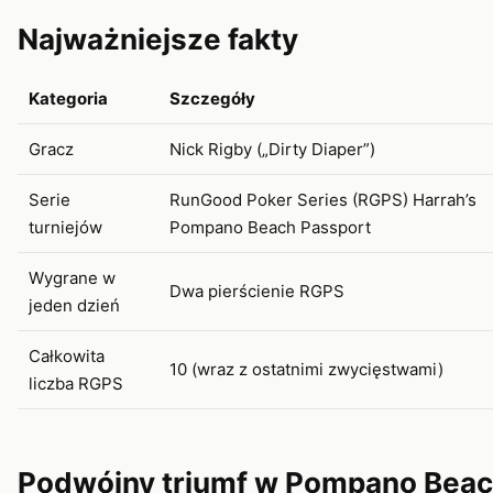
Najważniejsze fakty
Kategoria
Szczegóły
Gracz
Nick Rigby („Dirty Diaper”)
Serie
RunGood Poker Series (RGPS) Harrah’s
turniejów
Pompano Beach Passport
Wygrane w
Dwa pierścienie RGPS
jeden dzień
Całkowita
10 (wraz z ostatnimi zwycięstwami)
liczba RGPS
Podwójny triumf w Pompano Bea