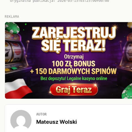
Oryginalna publikacja: 2026-05-15T03:25:00+00:00
REKLAMA
AUTOR
Mateusz Wolski