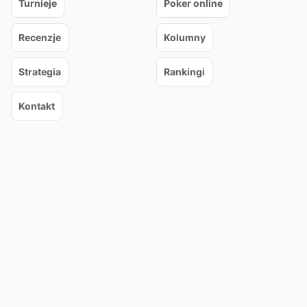
Turnieje
Poker online
Recenzje
Kolumny
Strategia
Rankingi
Kontakt