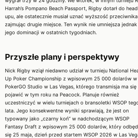
wygrał trzy w 24 godziny. We wtorek, w innym turnieju 
Harrah’s Pompano Beach Passport, Rigby dotarł do head
upu, ale ostatecznie musiał uznać wyższość przeciwnika
zajmując drugie miejsce. Ten wynik nie umniejsza jednak
jego dominacji w ostatnich tygodniach.
Przyszłe plany i perspektywy
Nick Rigby wziął niedawno udział w turnieju National He
Up Poker Championship z wpisowym 25 000 dolarów w
PokerGO Studio w Las Vegas, którego transmisja ma się
pojawić w tym roku na Peacock. Planuje również
uczestniczyć w wielu turniejach o bransoletki WSOP teg
lata. Jego konsekwentne wyniki sprawiają, że jest on
typowany jako „czarny koń” w nadchodzącym WSOP
Fantasy Draft z wpisowym 25 000 dolarów, który odbęd
się 25 maja, dzień przed startem WSOP 2026 w Las Veg