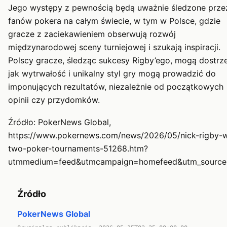
Jego występy z pewnością będą uważnie śledzone prze
fanów pokera na całym świecie, w tym w Polsce, gdzie
gracze z zaciekawieniem obserwują rozwój
międzynarodowej sceny turniejowej i szukają inspiracji.
Polscy gracze, śledząc sukcesy Rigby’ego, mogą dostrze
jak wytrwałość i unikalny styl gry mogą prowadzić do
imponujących rezultatów, niezależnie od początkowych
opinii czy przydomków.
Źródło: PokerNews Global,
https://www.pokernews.com/news/2026/05/nick-rigby-w
two-poker-tournaments-51268.htm?
utmmedium=feed&utmcampaign=homefeed&utm_source
Źródło
PokerNews Global