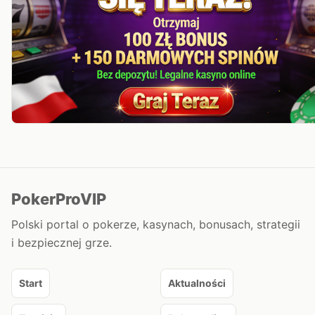
PokerProVIP
Polski portal o pokerze, kasynach, bonusach, strategii
i bezpiecznej grze.
Start
Aktualności