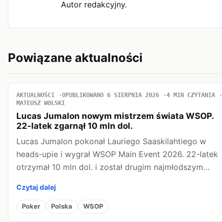
Autor redakcyjny.
Powiązane aktualności
AKTUALNOŚCI
OPUBLIKOWANO 6 SIERPNIA 2026
4 MIN CZYTANIA
MATEUSZ WOLSKI
Lucas Jumalon nowym mistrzem świata WSOP.
22-latek zgarnął 10 mln dol.
Lucas Jumalon pokonał Lauriego Saaskilahtiego w
heads-upie i wygrał WSOP Main Event 2026. 22-latek
otrzymał 10 mln dol. i został drugim najmłodszym…
Czytaj dalej
Poker
Polska
WSOP