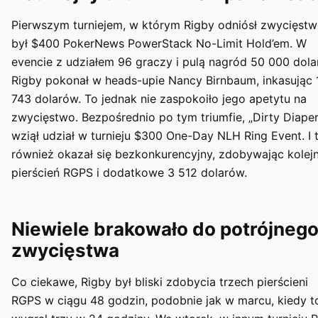
Pierwszym turniejem, w którym Rigby odniósł zwycięstw
był $400 PokerNews PowerStack No-Limit Hold’em. W
evencie z udziałem 96 graczy i pulą nagród 50 000 dola
Rigby pokonał w heads-upie Nancy Birnbaum, inkasując 
743 dolarów. To jednak nie zaspokoiło jego apetytu na
zwycięstwo. Bezpośrednio po tym triumfie, „Dirty Diaper
wziął udział w turnieju $300 One-Day NLH Ring Event. I
również okazał się bezkonkurencyjny, zdobywając kolej
pierścień RGPS i dodatkowe 3 512 dolarów.
Niewiele brakowało do potrójneg
zwycięstwa
Co ciekawe, Rigby był bliski zdobycia trzech pierścieni
RGPS w ciągu 48 godzin, podobnie jak w marcu, kiedy t