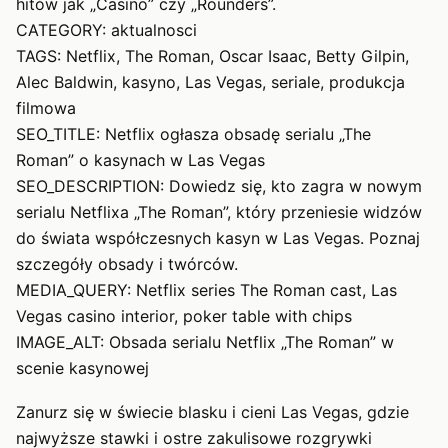
hitów jak „Casino” czy „Rounders”.
CATEGORY: aktualnosci
TAGS: Netflix, The Roman, Oscar Isaac, Betty Gilpin,
Alec Baldwin, kasyno, Las Vegas, seriale, produkcja
filmowa
SEO_TITLE: Netflix ogłasza obsadę serialu „The
Roman” o kasynach w Las Vegas
SEO_DESCRIPTION: Dowiedz się, kto zagra w nowym
serialu Netflixa „The Roman”, który przeniesie widzów
do świata współczesnych kasyn w Las Vegas. Poznaj
szczegóły obsady i twórców.
MEDIA_QUERY: Netflix series The Roman cast, Las
Vegas casino interior, poker table with chips
IMAGE_ALT: Obsada serialu Netflix „The Roman” w
scenie kasynowej
Zanurz się w świecie blasku i cieni Las Vegas, gdzie
najwyższe stawki i ostre zakulisowe rozgrywki