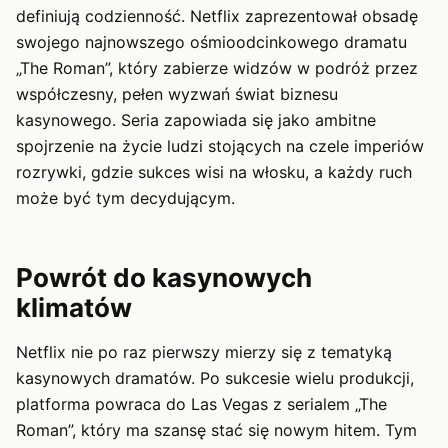
definiują codzienność. Netflix zaprezentował obsadę
swojego najnowszego ośmioodcinkowego dramatu
„The Roman”, który zabierze widzów w podróż przez
współczesny, pełen wyzwań świat biznesu
kasynowego. Seria zapowiada się jako ambitne
spojrzenie na życie ludzi stojących na czele imperiów
rozrywki, gdzie sukces wisi na włosku, a każdy ruch
może być tym decydującym.
Powrót do kasynowych
klimatów
Netflix nie po raz pierwszy mierzy się z tematyką
kasynowych dramatów. Po sukcesie wielu produkcji,
platforma powraca do Las Vegas z serialem „The
Roman”, który ma szansę stać się nowym hitem. Tym