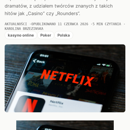
dramatów, z udziałem twórców znanych z takich
hitów jak „Casino” czy „Rounders”.
AKTUALNOŚCI
OPUBLIKOWANO 11 CZERWCA 2026
5 MIN CZYTANIA
KAROLINA BRZEZINSKA
kasyno online
Poker
Polska