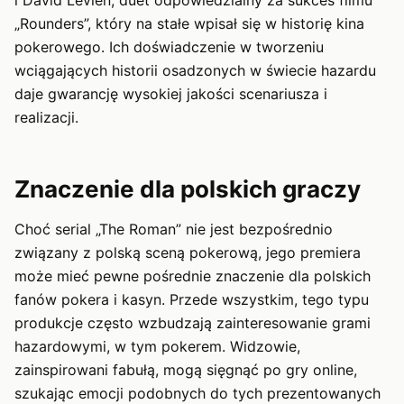
„Rounders”, który na stałe wpisał się w historię kina
pokerowego. Ich doświadczenie w tworzeniu
wciągających historii osadzonych w świecie hazardu
daje gwarancję wysokiej jakości scenariusza i
realizacji.
Znaczenie dla polskich graczy
Choć serial „The Roman” nie jest bezpośrednio
związany z polską sceną pokerową, jego premiera
może mieć pewne pośrednie znaczenie dla polskich
fanów pokera i kasyn. Przede wszystkim, tego typu
produkcje często wzbudzają zainteresowanie grami
hazardowymi, w tym pokerem. Widzowie,
zainspirowani fabułą, mogą sięgnąć po gry online,
szukając emocji podobnych do tych prezentowanych