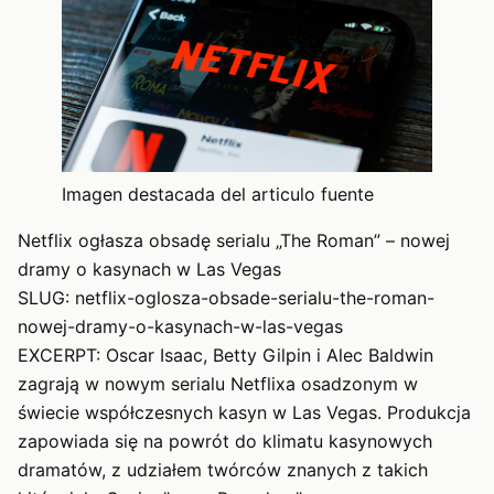
Imagen destacada del articulo fuente
Netflix ogłasza obsadę serialu „The Roman” – nowej
dramy o kasynach w Las Vegas
SLUG: netflix-oglosza-obsade-serialu-the-roman-
nowej-dramy-o-kasynach-w-las-vegas
EXCERPT: Oscar Isaac, Betty Gilpin i Alec Baldwin
zagrają w nowym serialu Netflixa osadzonym w
świecie współczesnych kasyn w Las Vegas. Produkcja
zapowiada się na powrót do klimatu kasynowych
dramatów, z udziałem twórców znanych z takich