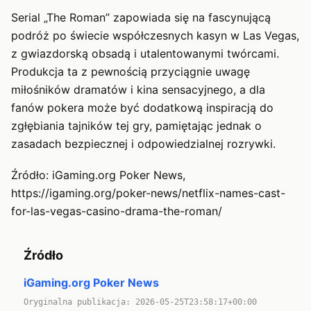
Serial „The Roman” zapowiada się na fascynującą
podróż po świecie współczesnych kasyn w Las Vegas,
z gwiazdorską obsadą i utalentowanymi twórcami.
Produkcja ta z pewnością przyciągnie uwagę
miłośników dramatów i kina sensacyjnego, a dla
fanów pokera może być dodatkową inspiracją do
zgłębiania tajników tej gry, pamiętając jednak o
zasadach bezpiecznej i odpowiedzialnej rozrywki.
Źródło: iGaming.org Poker News,
https://igaming.org/poker-news/netflix-names-cast-
for-las-vegas-casino-drama-the-roman/
Źródło
iGaming.org Poker News
Oryginalna publikacja: 2026-05-25T23:58:17+00:00