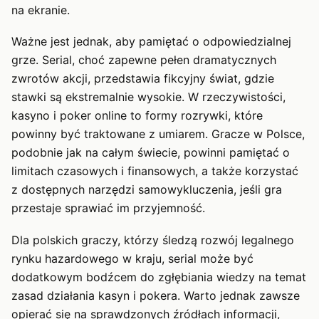
na ekranie.
Ważne jest jednak, aby pamiętać o odpowiedzialnej
grze. Serial, choć zapewne pełen dramatycznych
zwrotów akcji, przedstawia fikcyjny świat, gdzie
stawki są ekstremalnie wysokie. W rzeczywistości,
kasyno i poker online to formy rozrywki, które
powinny być traktowane z umiarem. Gracze w Polsce,
podobnie jak na całym świecie, powinni pamiętać o
limitach czasowych i finansowych, a także korzystać
z dostępnych narzędzi samowykluczenia, jeśli gra
przestaje sprawiać im przyjemność.
Dla polskich graczy, którzy śledzą rozwój legalnego
rynku hazardowego w kraju, serial może być
dodatkowym bodźcem do zgłębiania wiedzy na temat
zasad działania kasyn i pokera. Warto jednak zawsze
opierać się na sprawdzonych źródłach informacji,