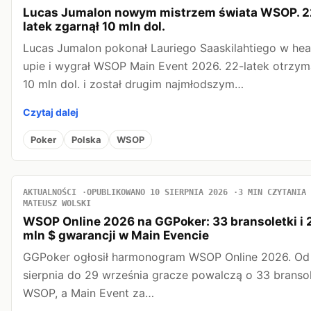
Lucas Jumalon nowym mistrzem świata WSOP. 2
latek zgarnął 10 mln dol.
Lucas Jumalon pokonał Lauriego Saaskilahtiego w he
upie i wygrał WSOP Main Event 2026. 22-latek otrzym
10 mln dol. i został drugim najmłodszym…
Czytaj dalej
Poker
Polska
WSOP
AKTUALNOŚCI
OPUBLIKOWANO 10 SIERPNIA 2026
3 MIN CZYTANIA
MATEUSZ WOLSKI
WSOP Online 2026 na GGPoker: 33 bransoletki i 
mln $ gwarancji w Main Evencie
GGPoker ogłosił harmonogram WSOP Online 2026. Od
sierpnia do 29 września gracze powalczą o 33 bransol
WSOP, a Main Event za…