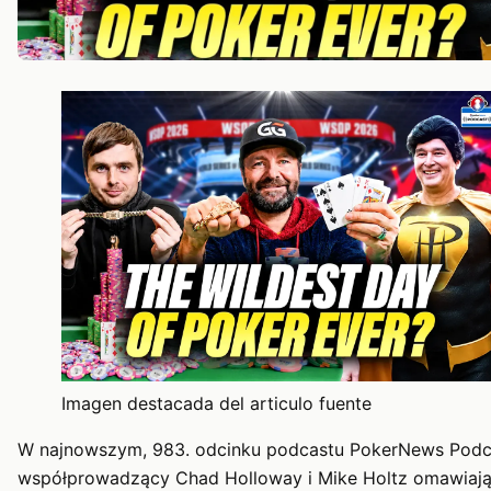
Imagen destacada del articulo fuente
W najnowszym, 983. odcinku podcastu PokerNews Podc
współprowadzący Chad Holloway i Mike Holtz omawiają