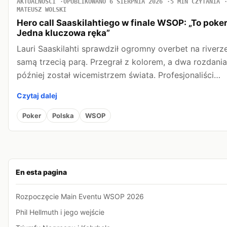
AKTUALNOŚCI
OPUBLIKOWANO 6 SIERPNIA 2026
5 MIN CZYTANIA
MATEUSZ WOLSKI
Hero call Saaskilahtiego w finale WSOP: „To poker
Jedna kluczowa ręka”
Lauri Saaskilahti sprawdził ogromny overbet na riverz
samą trzecią parą. Przegrał z kolorem, a dwa rozdania
później został wicemistrzem świata. Profesjonaliści…
Czytaj dalej
Poker
Polska
WSOP
En esta pagina
Rozpoczęcie Main Eventu WSOP 2026
Phil Hellmuth i jego wejście