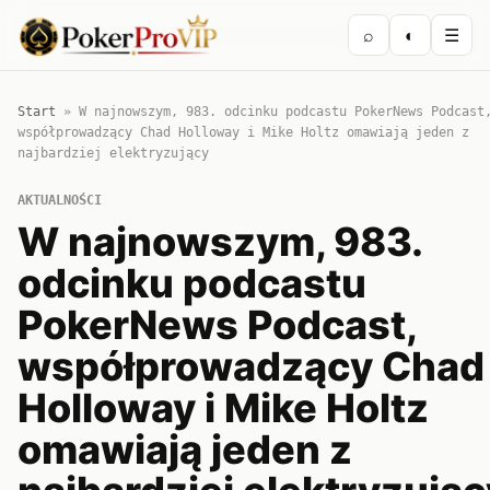
⌕
◐
☰
Start
»
W najnowszym, 983. odcinku podcastu PokerNews Podcast
współprowadzący Chad Holloway i Mike Holtz omawiają jeden z
najbardziej elektryzujący
AKTUALNOŚCI
W najnowszym, 983.
odcinku podcastu
PokerNews Podcast,
współprowadzący Chad
Holloway i Mike Holtz
omawiają jeden z