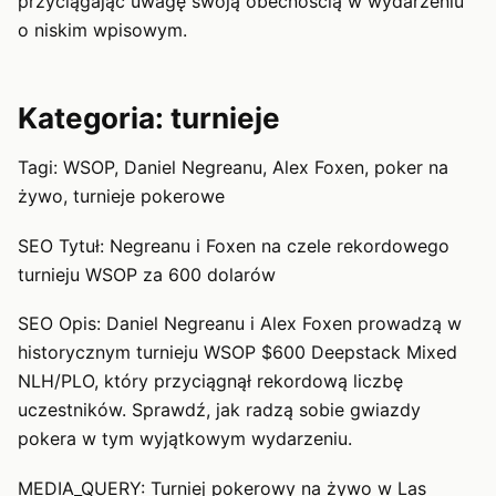
przyciągając uwagę swoją obecnością w wydarzeniu
o niskim wpisowym.
Kategoria: turnieje
Tagi: WSOP, Daniel Negreanu, Alex Foxen, poker na
żywo, turnieje pokerowe
SEO Tytuł: Negreanu i Foxen na czele rekordowego
turnieju WSOP za 600 dolarów
SEO Opis: Daniel Negreanu i Alex Foxen prowadzą w
historycznym turnieju WSOP $600 Deepstack Mixed
NLH/PLO, który przyciągnął rekordową liczbę
uczestników. Sprawdź, jak radzą sobie gwiazdy
pokera w tym wyjątkowym wydarzeniu.
MEDIA_QUERY: Turniej pokerowy na żywo w Las