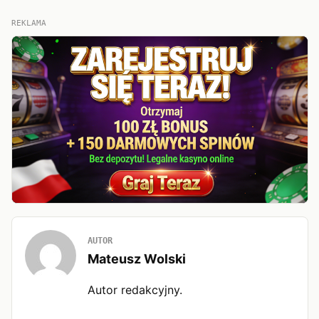
REKLAMA
AUTOR
Mateusz Wolski
Autor redakcyjny.