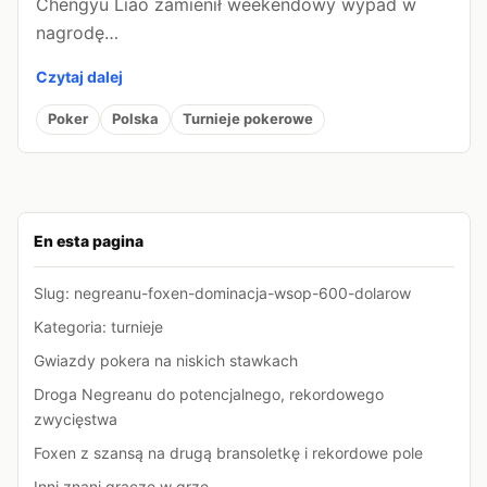
Chengyu Liao zamienił weekendowy wypad w
nagrodę…
Czytaj dalej
Poker
Polska
Turnieje pokerowe
En esta pagina
Slug: negreanu-foxen-dominacja-wsop-600-dolarow
Kategoria: turnieje
Gwiazdy pokera na niskich stawkach
Droga Negreanu do potencjalnego, rekordowego
zwycięstwa
Foxen z szansą na drugą bransoletkę i rekordowe pole
Inni znani gracze w grze