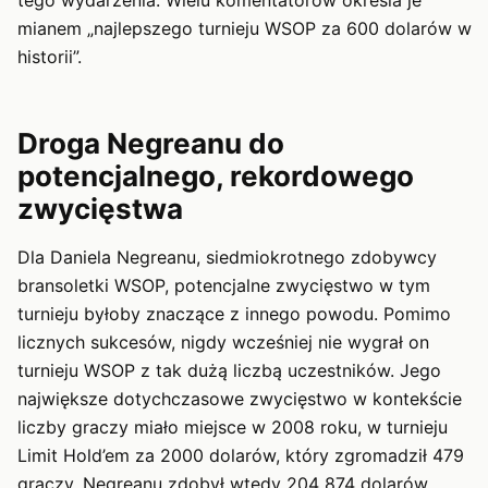
tego wydarzenia. Wielu komentatorów określa je
mianem „najlepszego turnieju WSOP za 600 dolarów w
historii”.
Droga Negreanu do
potencjalnego, rekordowego
zwycięstwa
Dla Daniela Negreanu, siedmiokrotnego zdobywcy
bransoletki WSOP, potencjalne zwycięstwo w tym
turnieju byłoby znaczące z innego powodu. Pomimo
licznych sukcesów, nigdy wcześniej nie wygrał on
turnieju WSOP z tak dużą liczbą uczestników. Jego
największe dotychczasowe zwycięstwo w kontekście
liczby graczy miało miejsce w 2008 roku, w turnieju
Limit Hold’em za 2000 dolarów, który zgromadził 479
graczy. Negreanu zdobył wtedy 204 874 dolarów,