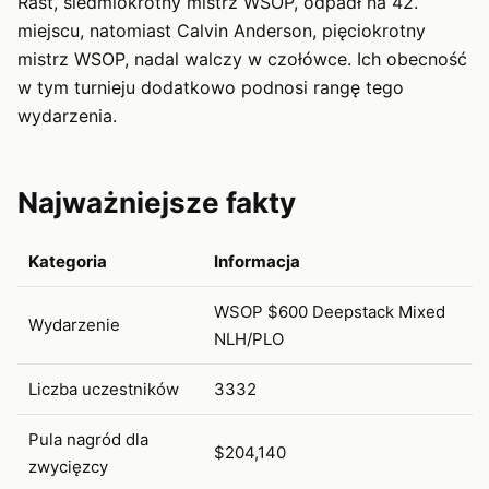
Rast, siedmiokrotny mistrz WSOP, odpadł na 42.
miejscu, natomiast Calvin Anderson, pięciokrotny
mistrz WSOP, nadal walczy w czołówce. Ich obecność
w tym turnieju dodatkowo podnosi rangę tego
wydarzenia.
Najważniejsze fakty
Kategoria
Informacja
WSOP $600 Deepstack Mixed
Wydarzenie
NLH/PLO
Liczba uczestników
3332
Pula nagród dla
$204,140
zwycięzcy