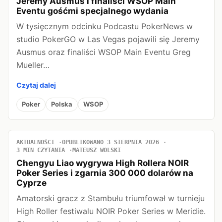
Jeremy Ausmus i finaliści WSOP Main
Eventu gośćmi specjalnego wydania
W tysięcznym odcinku Podcastu PokerNews w
studio PokerGO w Las Vegas pojawili się Jeremy
Ausmus oraz finaliści WSOP Main Eventu Greg
Mueller…
Czytaj dalej
Poker
Polska
WSOP
AKTUALNOŚCI
OPUBLIKOWANO 3 SIERPNIA 2026
3 MIN CZYTANIA
MATEUSZ WOLSKI
Chengyu Liao wygrywa High Rollera NOIR
Poker Series i zgarnia 300 000 dolarów na
Cyprze
Amatorski gracz z Stambułu triumfował w turnieju
High Roller festiwalu NOIR Poker Series w Meridie.