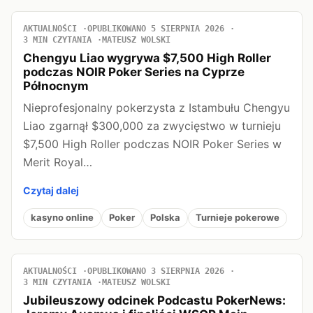
AKTUALNOŚCI
OPUBLIKOWANO 5 SIERPNIA 2026
3 MIN CZYTANIA
MATEUSZ WOLSKI
Chengyu Liao wygrywa $7,500 High Roller
podczas NOIR Poker Series na Cyprze
Północnym
Nieprofesjonalny pokerzysta z Istambułu Chengyu
Liao zgarnął $300,000 za zwycięstwo w turnieju
$7,500 High Roller podczas NOIR Poker Series w
Merit Royal…
Czytaj dalej
kasyno online
Poker
Polska
Turnieje pokerowe
AKTUALNOŚCI
OPUBLIKOWANO 3 SIERPNIA 2026
3 MIN CZYTANIA
MATEUSZ WOLSKI
Jubileuszowy odcinek Podcastu PokerNews: