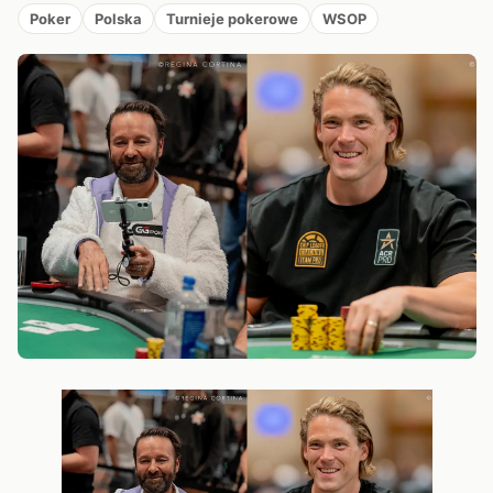
Poker
Polska
Turnieje pokerowe
WSOP