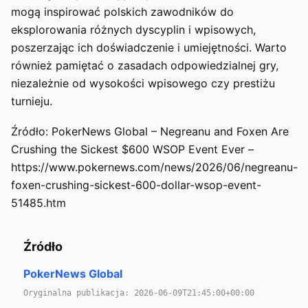
mogą inspirować polskich zawodników do
eksplorowania różnych dyscyplin i wpisowych,
poszerzając ich doświadczenie i umiejętności. Warto
również pamiętać o zasadach odpowiedzialnej gry,
niezależnie od wysokości wpisowego czy prestiżu
turnieju.
Źródło: PokerNews Global – Negreanu and Foxen Are
Crushing the Sickest $600 WSOP Event Ever –
https://www.pokernews.com/news/2026/06/negreanu-
foxen-crushing-sickest-600-dollar-wsop-event-
51485.htm
Źródło
PokerNews Global
Oryginalna publikacja: 2026-06-09T21:45:00+00:00